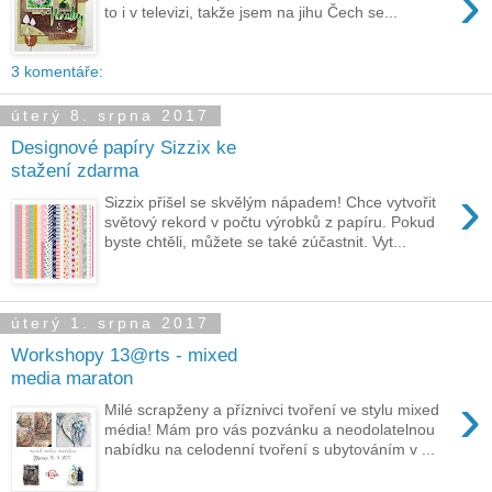
›
to i v televizi, takže jsem na jihu Čech se...
3 komentáře:
úterý 8. srpna 2017
Designové papíry Sizzix ke
stažení zdarma
›
Sizzix přišel se skvělým nápadem! Chce vytvořit
světový rekord v počtu výrobků z papíru. Pokud
byste chtěli, můžete se také zúčastnit. Vyt...
úterý 1. srpna 2017
Workshopy 13@rts - mixed
media maraton
›
Milé scrapženy a příznivci tvoření ve stylu mixed
média! Mám pro vás pozvánku a neodolatelnou
nabídku na celodenní tvoření s ubytováním v ...