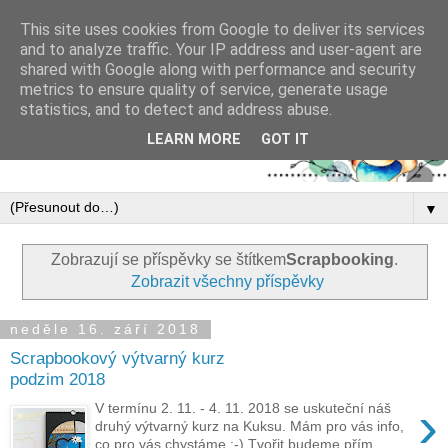
This site uses cookies from Google to deliver its services
and to analyze traffic. Your IP address and user-agent are
shared with Google along with performance and security
metrics to ensure quality of service, generate usage
statistics, and to detect and address abuse.
LEARN MORE
GOT IT
▼
Zobrazují se příspěvky se štítkem
Scrapbooking
.
Zobrazit všechny příspěvky
neděle 16. září 2018
Scrapbookový výtvarný kurz
podzim 2018
›
V termínu 2. 11. - 4. 11. 2018 se uskuteční náš
druhý výtvarný kurz na Kuksu. Mám pro vás info,
co pro vás chystáme :-) Tvořit budeme přím...