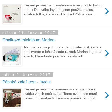
›
Červen je měsícem svatebním a ne jinak to bylo u
mě :-) Do svého layoutu jsem použila malou
kulatou fotku, která vznikla před 25ti lety na...
středa 21. června 2017
Obálkové minialbum Marina
›
Aladine razítka jsou má srdeční záležitost, ráda s
nimi tvořím a loňská sada razítek Marina je jedna
z těch, které budu používat každý rok...
pátek 9. června 2017
Pánská záležitost - layout
›
Červen je nejen ve znamení svátku dětí, ale i
svátku všech otců světa. Tento svátek se musí
oslavit minimálně tvořením a právě k této příl...