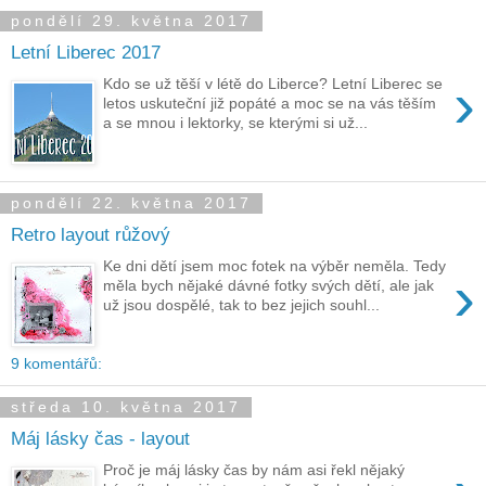
pondělí 29. května 2017
Letní Liberec 2017
›
Kdo se už těší v létě do Liberce? Letní Liberec se
letos uskuteční již popáté a moc se na vás těším
a se mnou i lektorky, se kterými si už...
pondělí 22. května 2017
Retro layout růžový
Ke dni dětí jsem moc fotek na výběr neměla. Tedy
›
měla bych nějaké dávné fotky svých dětí, ale jak
už jsou dospělé, tak to bez jejich souhl...
9 komentářů:
středa 10. května 2017
Máj lásky čas - layout
Proč je máj lásky čas by nám asi řekl nějaký