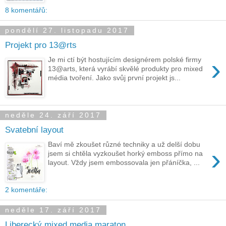
8 komentářů:
pondělí 27. listopadu 2017
Projekt pro 13@rts
›
Je mi ctí být hostujícím designérem polské firmy
13@arts, která vyrábí skvělé produkty pro mixed
média tvoření. Jako svůj první projekt js...
neděle 24. září 2017
Svatební layout
Baví mě zkoušet různé techniky a už delší dobu
›
jsem si chtěla vyzkoušet horký emboss přímo na
layout. Vždy jsem embossovala jen přáníčka, ...
2 komentáře:
neděle 17. září 2017
Liberecký mixed media maraton