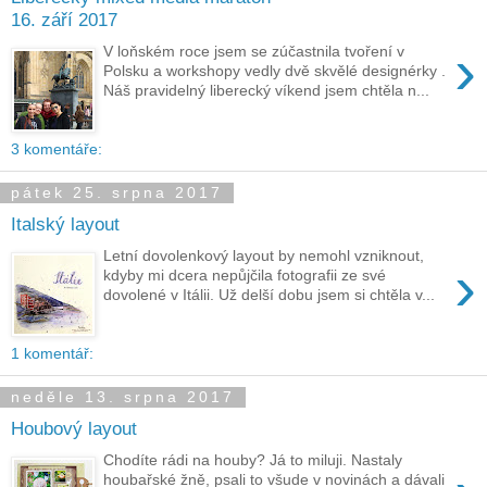
16. září 2017
›
V loňském roce jsem se zúčastnila tvoření v
Polsku a workshopy vedly dvě skvělé designérky .
Náš pravidelný liberecký víkend jsem chtěla n...
3 komentáře:
pátek 25. srpna 2017
Italský layout
Letní dovolenkový layout by nemohl vzniknout,
›
kdyby mi dcera nepůjčila fotografii ze své
dovolené v Itálii. Už delší dobu jsem si chtěla v...
1 komentář:
neděle 13. srpna 2017
Houbový layout
Chodíte rádi na houby? Já to miluji. Nastaly
houbařské žně, psali to všude v novinách a dávali