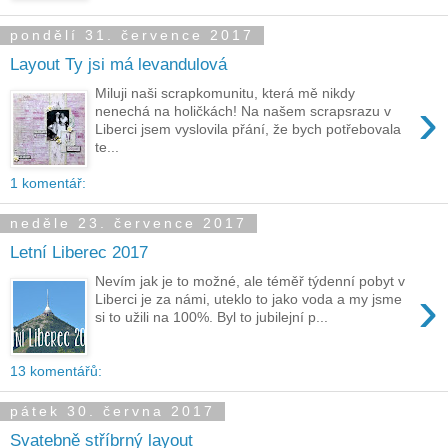
pondělí 31. července 2017
Layout Ty jsi má levandulová
Miluji naši scrapkomunitu, která mě nikdy
›
nenechá na holičkách! Na našem scrapsrazu v
Liberci jsem vyslovila přání, že bych potřebovala
te...
1 komentář:
neděle 23. července 2017
Letní Liberec 2017
Nevím jak je to možné, ale téměř týdenní pobyt v
›
Liberci je za námi, uteklo to jako voda a my jsme
si to užili na 100%. Byl to jubilejní p...
13 komentářů:
pátek 30. června 2017
Svatebně stříbrný layout