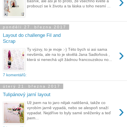
›
básník, ale asi je to proto, že všechno kvete a
probouzí se k životu a ta láska u toho nesmí ...
pondělí 27. března 2017
Layout do challenge Fil and
Scrap
›
Ty výzvy, to je moje :-) Této bych si asi sama
nevšimla, ale na to je skvělá Jana Sadloňová ,
která si nenechá ujít žádnou francouzskou no...
7 komentářů:
úterý 21. března 2017
Tulipánový jarní layout
Už jsem na to jaro nějak natěšená, takže co
›
vyrobím jarně vypadá, nebo se alespoň snaží
vypadat. Nejdříve to byly samé sněženky a teď
jsem...