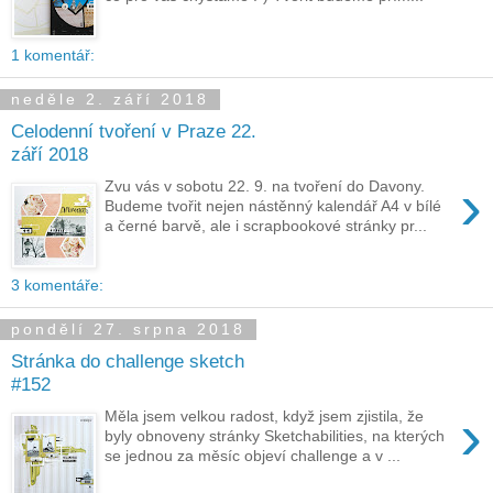
1 komentář:
neděle 2. září 2018
Celodenní tvoření v Praze 22.
září 2018
›
Zvu vás v sobotu 22. 9. na tvoření do Davony.
Budeme tvořit nejen nástěnný kalendář A4 v bílé
a černé barvě, ale i scrapbookové stránky pr...
3 komentáře:
pondělí 27. srpna 2018
Stránka do challenge sketch
#152
›
Měla jsem velkou radost, když jsem zjistila, že
byly obnoveny stránky Sketchabilities, na kterých
se jednou za měsíc objeví challenge a v ...