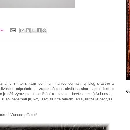
áře:
3
známým i těm, kteří sem tam nahlédnou na můj blog šťastné a
lízkými, odpočiňte si, zapomeňte na chvíli na shon a prostě si to
G
" to je náš výraz pro nicnedělání u televize - larvíme se :-) Ani nevím,
ž si ani nepamatuju, kdy jsem si k té televizi lehla, takže je nejvyšší
rásné Vánoce přátelé!