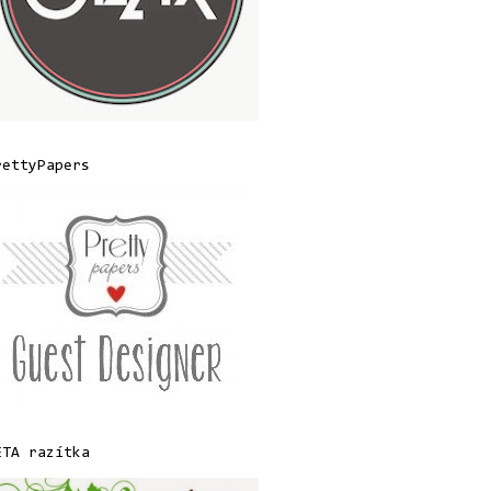
rettyPapers
ETA razítka