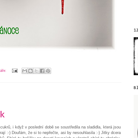
1
táře:
B
ak
cukrů, i když v poslední době se soustředila na sladidla, která jsou
ají :-) Doufám, že si to nepřečte, asi by nesouhlasila :-) Jitky dcera