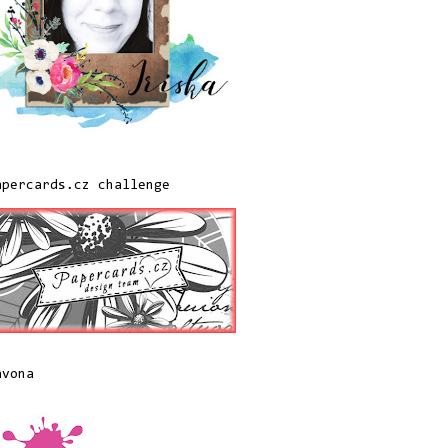
apercards.cz challenge
avona