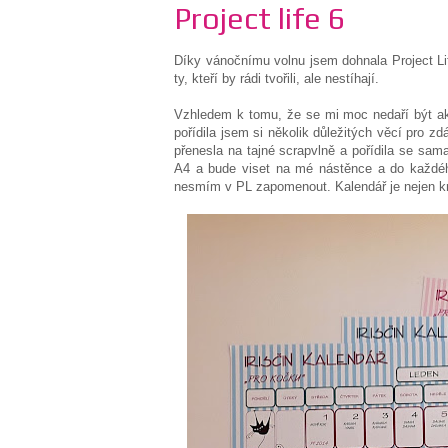
Project life 6
Díky vánočnímu volnu jsem dohnala Project Li
ty, kteří by rádi tvořili, ale nestíhají.
Vzhledem k tomu, že se mi moc nedaří být akt
pořídila jsem si několik důležitých věcí pro zdá
přenesla na tajné scrapvlně a pořídila se sam
A4 a bude viset na mé nástěnce a do každéh
nesmím v PL zapomenout. Kalendář je nejen krás