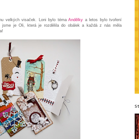
ěnu velkých visaček. Loni bylo téma
Andělky
a letos bylo tvoření
 jsme je Oli, která je rozdělila do obálek a každá z nás měla
a!
S