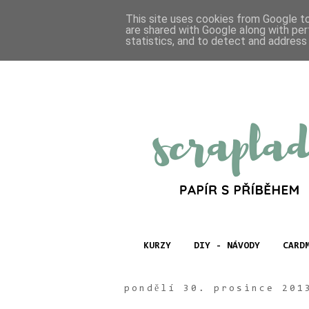
This site uses cookies from Google to 
are shared with Google along with per
statistics, and to detect and address
KURZY
DIY - NÁVODY
CARD
pondělí 30. prosince 201