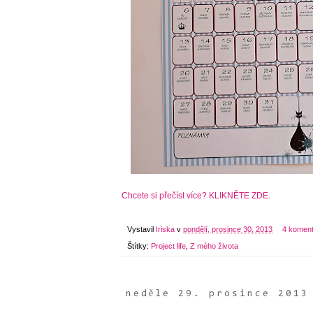
Chcete si přečíst více? KLIKNĚTE ZDE.
Vystavil
Iriska
v
pondělí, prosince 30, 2013
4 komen
Štítky:
Project life
,
Z mého života
neděle 29. prosince 2013