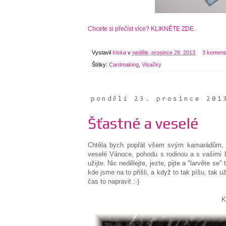
Chcete si přečíst více? KLIKNĚTE ZDE.
Vystavil
Iriska
v
neděle, prosince 29, 2013
3 koment
Štítky:
Cardmaking
,
Visačky
pondělí 23. prosince 201
Šťastné a veselé
Chtěla bych popřát všem svým kamarádům, 
veselé Vánoce, pohodu s rodinou a s vašimi b
užijte. Nic nedělejte, jezte, pijte a "larvěte se
kde jsme na to přišli, a když to tak píšu, tak u
čas to napravit :-)
K