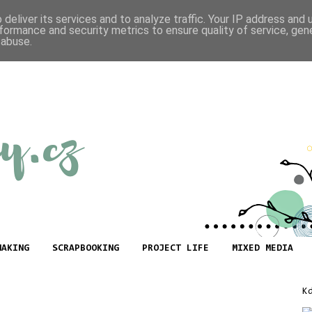
deliver its services and to analyze traffic. Your IP address and
formance and security metrics to ensure quality of service, ge
 abuse.
MAKING
SCRAPBOOKING
PROJECT LIFE
MIXED MEDIA
3
K