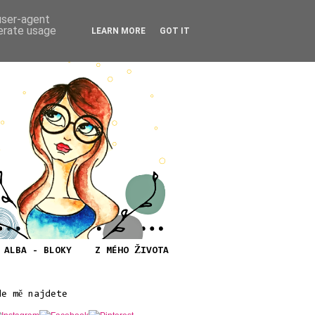
 user-agent
nerate usage
LEARN MORE
GOT IT
ALBA - BLOKY
Z MÉHO ŽIVOTA
de mě najdete