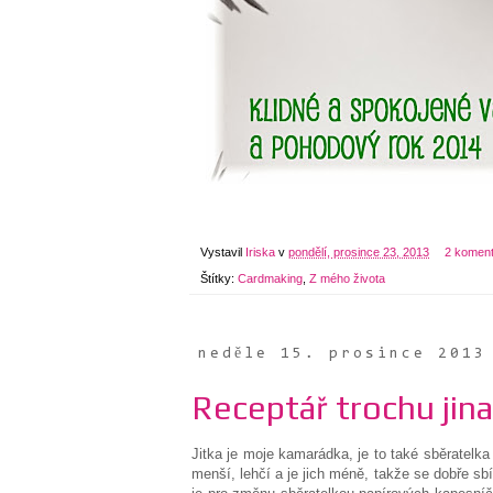
Vystavil
Iriska
v
pondělí, prosince 23, 2013
2 komen
Štítky:
Cardmaking
,
Z mého života
neděle 15. prosince 2013
Receptář trochu jin
Jitka je moje kamarádka, je to také sběratelka 
menší, lehčí a je jich méně, takže se dobře sbír