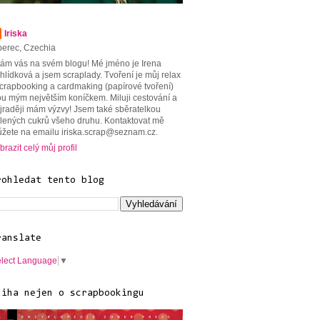
Iriska
berec, Czechia
tám vás na svém blogu! Mé jméno je Irena
hlídková a jsem scraplady. Tvoření je můj relax
scrapbooking a cardmaking (papírové tvoření)
ou mým největším koníčkem. Miluji cestování a
jraději mám výzvy! Jsem také sběratelkou
lených cukrů všeho druhu. Kontaktovat mě
žete na emailu iriska.scrap@seznam.cz.
brazit celý můj profil
rohledat tento blog
ranslate
lect Language
▼
niha nejen o scrapbookingu