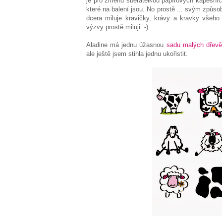
je pro změnu sběratelkou papírových kapesníčk
které na balení jsou. No prostě ... svým způso
dcera miluje kravičky, krávy a kravky všeho
výzvy prostě miluji :-)
Aladine má jednu úžasnou
sadu malých dřevě
ale ještě jsem stihla jednu ukořistit.