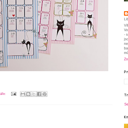
Li
Ví
Vo
- 
js
ne
ba
mů
Zo
P
táře:
T
Se
K