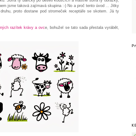
ů. Sbírá ty balíčky po deseti kouscích a vlastně sbírá ty obrázky,
bem jsme taková zajímavá skupina :-) No a proč tento úvod ... Jitky
 druhu, proto dostane pod stromeček receptáře se skotem. Já ty
ných razítek krávy a ovc
e, bohužel se tato sada přestala vyrábět,
P
K