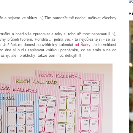
V
fe a nejsem ve skluzu :-) Tím samozřejmě nechci naštvat všechny
uální a hned vše zpracovat a taky si toho už moc nepamatuji :-),
rný průběh tvoření. Pořídila ... jedna věc - ta nejdůležitější - se asi
a. Ježíšek mi donesl neuvěřitelný kalendář
od Šárky.
Je to velikost
o dne si budu zapisovat krátkou poznámku, co se stalo a na co
ný, ale i praktický, takže Šári moc děkuji!!!!!