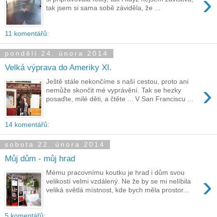
›
tak jsem si sama sobě záviděla, že ...
11 komentářů:
pondělí 24. února 2014
Velká výprava do Ameriky XI.
Ještě stále nekončíme s naší cestou, proto ani
›
nemůže skončit mé vyprávění. Tak se hezky
posaďte, milé děti, a čtěte ... V San Franciscu ...
14 komentářů:
sobota 22. února 2014
Můj dům - můj hrad
Mému pracovnímu koutku je hrad i dům svou
›
velikostí velmi vzdálený. Ne že by se mi nelíbila
veliká světlá místnost, kde bych měla prostor...
5 komentářů: