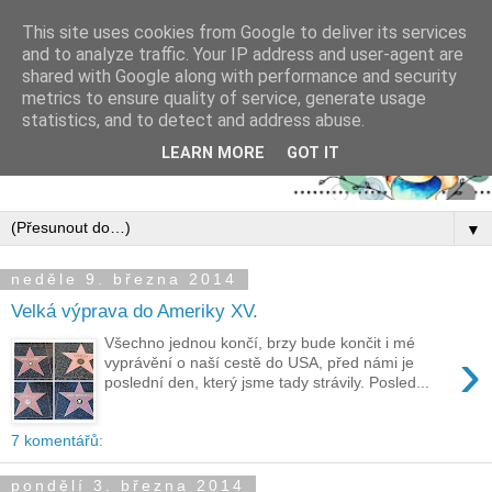
This site uses cookies from Google to deliver its services
and to analyze traffic. Your IP address and user-agent are
shared with Google along with performance and security
metrics to ensure quality of service, generate usage
statistics, and to detect and address abuse.
LEARN MORE
GOT IT
▼
neděle 9. března 2014
Velká výprava do Ameriky XV.
Všechno jednou končí, brzy bude končit i mé
›
vyprávění o naší cestě do USA, před námi je
poslední den, který jsme tady strávily. Posled...
7 komentářů:
pondělí 3. března 2014