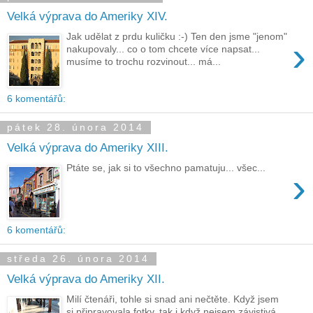
Velká výprava do Ameriky XIV.
Jak udělat z prdu kuličku :-) Ten den jsme "jenom"
›
nakupovaly... co o tom chcete více napsat...
musíme to trochu rozvinout... má...
6 komentářů:
pátek 28. února 2014
Velká výprava do Ameriky XIII.
Ptáte se, jak si to všechno pamatuju... všec...
›
6 komentářů:
středa 26. února 2014
Velká výprava do Ameriky XII.
Milí čtenáři, tohle si snad ani nečtěte. Když jsem
si připravovala fotky, tak i když nejsem závistivá,