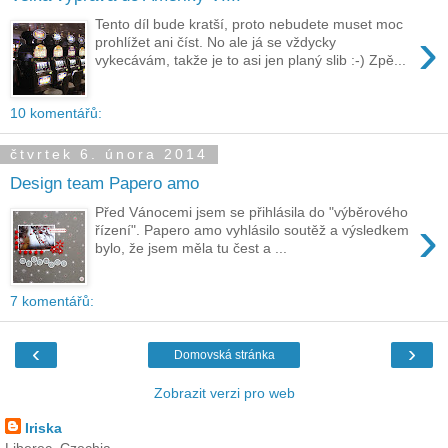
Tento díl bude kratší, proto nebudete muset moc
›
prohlížet ani číst. No ale já se vždycky
vykecávám, takže je to asi jen planý slib :-) Zpě...
10 komentářů:
čtvrtek 6. února 2014
Design team Papero amo
Před Vánocemi jsem se přihlásila do "výběrového
›
řízení". Papero amo vyhlásilo soutěž a výsledkem
bylo, že jsem měla tu čest a ...
7 komentářů:
‹
›
Domovská stránka
Zobrazit verzi pro web
Iriska