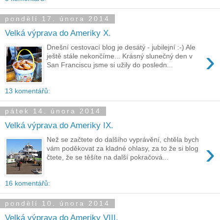
pondělí 17. února 2014
Velká výprava do Ameriky X.
Dnešní cestovací blog je desátý - jubilejní :-) Ale
›
ještě stále nekončíme... Krásný slunečný den v
San Franciscu jsme si užily do posledn...
13 komentářů:
pátek 14. února 2014
Velká výprava do Ameriky IX.
Než se začtete do dalšího vyprávění, chtěla bych
›
vám poděkovat za kladné ohlasy, za to že si blog
čtete, že se těšíte na další pokračová...
16 komentářů:
pondělí 10. února 2014
Velká výprava do Ameriky VIII.