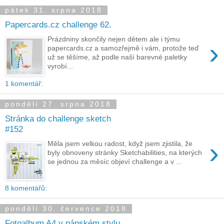
pátek 31. srpna 2018
Papercards.cz challenge 62.
Prázdniny skončily nejen dětem ale i týmu
›
papercards.cz a samozřejmě i vám, protože teď
už se těšíme, až podle naší barevné paletky
vyrobí...
1 komentář:
pondělí 27. srpna 2018
Stránka do challenge sketch
#152
›
Měla jsem velkou radost, když jsem zjistila, že
byly obnoveny stránky Sketchabilities, na kterých
se jednou za měsíc objeví challenge a v ...
8 komentářů:
pondělí 30. července 2018
Fotoalbum A4 v pánském stylu