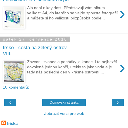
›
Alb není nikdy dost! Představuji vám album
velikosti A4, do kterého se vejde spousta fotografií
a můžete si ho velikostí přizpůsobit podle...
pátek 27. července 2018
Irsko - cesta na zelený ostrov
VIII.
›
Zazvonil zvonec a pohádky je konec. I ta nejhezčí
dovolená jednou končí, uteklo to jako voda a je
tady náš poslední den v krásné ostrovní ...
10 komentářů:
‹
›
Domovská stránka
Zobrazit verzi pro web
Iriska