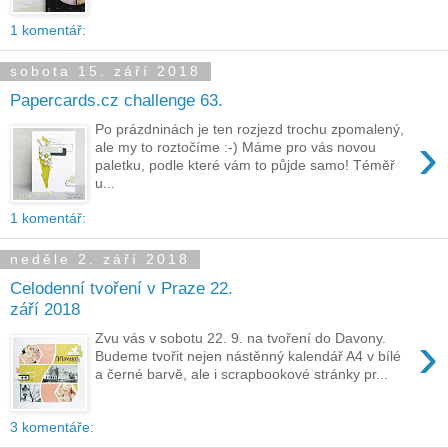
1 komentář:
sobota 15. září 2018
Papercards.cz challenge 63.
Po prázdninách je ten rozjezd trochu zpomalený,
›
ale my to roztočíme :-) Máme pro vás novou
paletku, podle které vám to půjde samo! Téměř
u...
1 komentář:
neděle 2. září 2018
Celodenní tvoření v Praze 22.
září 2018
›
Zvu vás v sobotu 22. 9. na tvoření do Davony.
Budeme tvořit nejen nástěnný kalendář A4 v bílé
a černé barvě, ale i scrapbookové stránky pr...
3 komentáře: