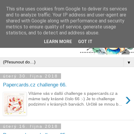
This site uses cookies from Google to deliver its services
and to analyze traffic. Your IP address and user-agent are
shared with Google along with performance and security
metrics to ensure quality of service, generate usage
statistics, and to detect and address abuse.
LEARN MORE
GOT IT
▼
úterý 30. října 2018
Papercards.cz challenge 66.
›
Vítáme vás v další challenge s papercards.cz a
máme tady krásné číslo 66 :-) Je to challenge
podzimní v krásných barvách. Určitě se mnou b...
úterý 16. října 2018