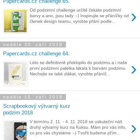
Papercards.cz challenge 65.
›
Od podzimní challenge určitě čekáte podzimní
barvy a ano, jsou tady :-) Inspirujte se přáníčky od
členek design teamu, vyrobte přání podle...
neděle 30. září 2018
Papercards.cz challenge 64.
›
Léto se definitivně překlopilo do podzimu a i naše
první podzimní paletka lákala k barvám podzimu.
Nechejte se také zlákat, vyrobte přáníč...
neděle 16. září 2018
Scrapbookový výtvarný kurz
podzim 2018
›
V termínu 2. 11. - 4. 11. 2018 se uskuteční náš
druhý výtvarný kurz na Kuksu. Mám pro vás info,
co pro vás chystáme :-) Tvořit budeme přím...