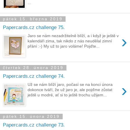
...
pátek 15. března 2019
Papercards.cz challenge 75.
›
Jaro se nám nezadržitelně blíží, a i když je ještě v
kalendáři zima, tak nikdo z nás neudělal zimní
přání :-) My už to jaro voláme! Pojďte...
čtvrtek 28. února 2019
Papercards.cz challenge 74.
›
Už se nám blíží jaro, počasí se na konci února
dokonce tváří, že už jaro je, ale pojďme zůstat
ještě u modré, ať si to ještě trochu užijem...
pátek 15. února 2019
Papercards.cz challenge 73.