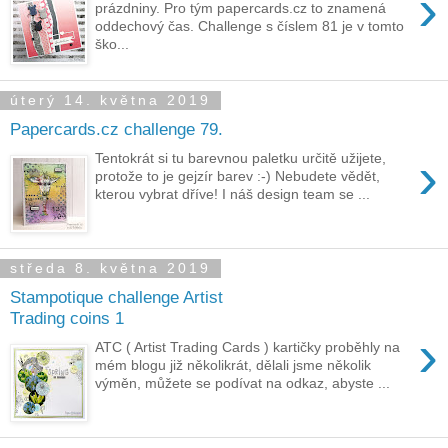
›
prázdniny. Pro tým papercards.cz to znamená
oddechový čas. Challenge s číslem 81 je v tomto
ško...
úterý 14. května 2019
Papercards.cz challenge 79.
›
Tentokrát si tu barevnou paletku určitě užijete,
protože to je gejzír barev :-) Nebudete vědět,
kterou vybrat dříve! I náš design team se ...
středa 8. května 2019
Stampotique challenge Artist
Trading coins 1
›
ATC ( Artist Trading Cards ) kartičky proběhly na
mém blogu již několikrát, dělali jsme několik
výměn, můžete se podívat na odkaz, abyste ...