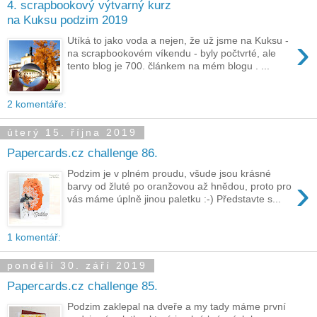
4. scrapbookový výtvarný kurz
na Kuksu podzim 2019
›
Utíká to jako voda a nejen, že už jsme na Kuksu -
na scrapbookovém víkendu - byly počtvrté, ale
tento blog je 700. článkem na mém blogu . ...
2 komentáře:
úterý 15. října 2019
Papercards.cz challenge 86.
Podzim je v plném proudu, všude jsou krásné
›
barvy od žluté po oranžovou až hnědou, proto pro
vás máme úplně jinou paletku :-) Představte s...
1 komentář:
pondělí 30. září 2019
Papercards.cz challenge 85.
Podzim zaklepal na dveře a my tady máme první