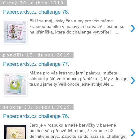
úterý 30. dubna 2019
Papercards.cz challenge 78.
›
Blíží se máj, lásky čas a my pro vás máme
krásnou paletku v májových barvách! Těšíme se
na přáníčka, která do challenge vytvoříte! ...
pondělí 15. dubna 2019
Papercards.cz challenge 77.
›
Máme pro vás krásnou jarní paletku, můžete
stihnout ještě velikonoční přáníčko :-) My z design
teamu jsme ty Velikonoce ještě stihly! Ale ...
sobota 30. března 2019
Papercards.cz challenge 76.
›
Jaro je v rozpuku a naše barvičky v barevné
paletce vás přesvědčí o tom, že zima je už
definitivně pryč. Zapojte se do naší 76. challenge