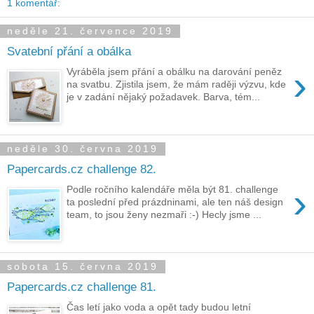
1 komentář:
neděle 21. července 2019
Svatební přání a obálka
›
Vyráběla jsem přání a obálku na darování peněz
na svatbu. Zjistila jsem, že mám raději výzvu, kde
je v zadání nějaký požadavek. Barva, tém...
neděle 30. června 2019
Papercards.cz challenge 82.
›
Podle ročního kalendáře měla být 81. challenge
ta poslední před prázdninami, ale ten náš design
team, to jsou ženy nezmaři :-) Hecly jsme ...
sobota 15. června 2019
Papercards.cz challenge 81.
Čas letí jako voda a opět tady budou letní