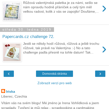
›
Růžová valentýnská paletka je za námi, sešlo se
nám opravdu hodně přáníček a celý tým měl
velkou radost, kolik z vás se zapojilo! Doufáme,...
středa 30. ledna 2019
Papercards.cz challenge 72.
›
Jestli se někdy hodí růžová, růžová a ještě trochu
růžové, tak právě na Valentýna :-) No a tato
challenge padla přesně na tohle datum! Tak...
‹
›
Domovská stránka
Zobrazit verzi pro web
Iriska
Liberec, Czechia
Vítám vás na svém blogu! Mé jméno je Irena Vohlídková a jsem
scraplady. Tvoření je můj relax - scrapbooking a cardmaking