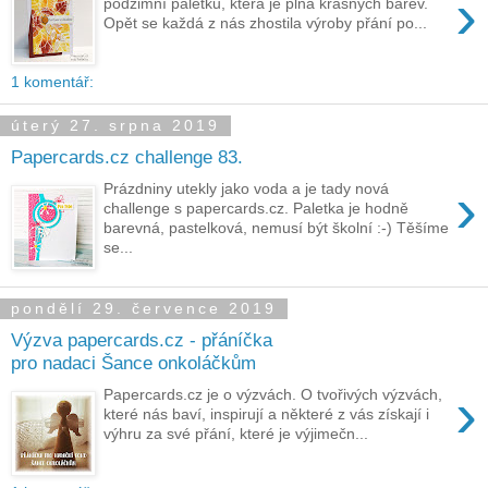
›
podzimní paletku, která je plná krásných barev.
Opět se každá z nás zhostila výroby přání po...
1 komentář:
úterý 27. srpna 2019
Papercards.cz challenge 83.
›
Prázdniny utekly jako voda a je tady nová
challenge s papercards.cz. Paletka je hodně
barevná, pastelková, nemusí být školní :-) Těšíme
se...
pondělí 29. července 2019
Výzva papercards.cz - přáníčka
pro nadaci Šance onkoláčkům
›
Papercards.cz je o výzvách. O tvořivých výzvách,
které nás baví, inspirují a některé z vás získají i
výhru za své přání, které je výjimečn...