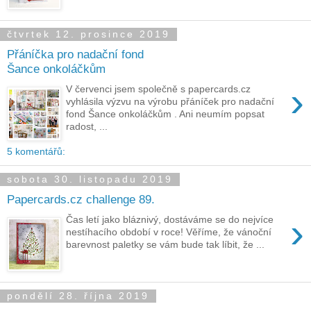
čtvrtek 12. prosince 2019
Přáníčka pro nadační fond
Šance onkoláčkům
›
V červenci jsem společně s papercards.cz
vyhlásila výzvu na výrobu přáníček pro nadační
fond Šance onkoláčkům . Ani neumím popsat
radost, ...
5 komentářů:
sobota 30. listopadu 2019
Papercards.cz challenge 89.
›
Čas letí jako bláznivý, dostáváme se do nejvíce
nestíhacího období v roce! Věříme, že vánoční
barevnost paletky se vám bude tak líbit, že ...
pondělí 28. října 2019