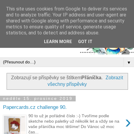
This site uses cookies from Google to deliver its services
and to analyze traffic. Your IP address and user-agent are
shared with Google along with performance and security
metrics to ensure quality of service, generate usage
statistics, and to detect and address abuse.
LEARN MORE
GOT IT
▼
Zobrazují se příspěvky se štítkem
Přáníčka
.
Zobrazit
všechny příspěvky
neděle 15. prosince 2019
Papercards.cz challenge 90.
›
90 to už je pořádné číslo :-) Tvoříme podle
sketche nebo paletky už několik let a vždy se na
vaše přáníčka moc těšíme! Do Vánoc už moc
čas...