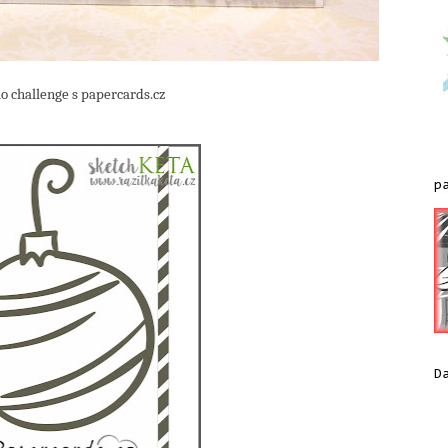
e s papercards.cz
p
D