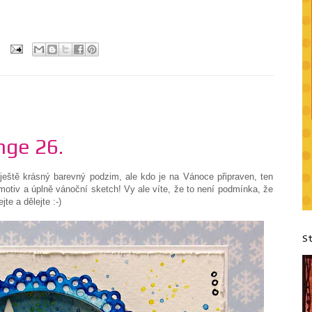
nge 26.
eště krásný barevný podzim, ale kdo je na Vánoce připraven, ten
motiv a úplně vánoční sketch! Vy ale víte, že to není podmínka, že
jte a dělejte :-)
S