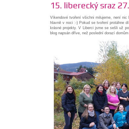
15. liberecký sraz 27
Víkendové tvoření všichni milujeme, není nic
hlavně v noci :-) Pokud se tvoření protáhne d
krásné projekty. V Liberci jsme se sešli už po
blog napsán dříve, než poslední dorazí domům 