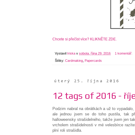
Chcete si přečíst více? KLIKNĚTE ZDE.
Vystavil
Iriska
v
sobota, října 29, 2016
1 komentář:
Štítky:
Cardmaking
,
Papercards
úterý 25. října 2016
12 tags of 2016 - říj
Podzim nabral na obrátkách a už to vypadalo,
ale jednou jsem se do toho pustila, tak
halloweensky strašidelného, takže jsem jen tak
vrcholem strašidelnosti v mé velesbírce razít
plní roli strašidla.