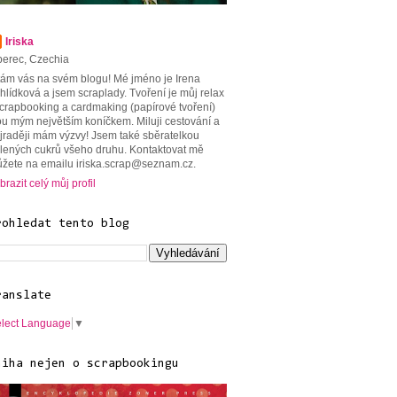
Iriska
berec, Czechia
tám vás na svém blogu! Mé jméno je Irena
hlídková a jsem scraplady. Tvoření je můj relax
scrapbooking a cardmaking (papírové tvoření)
ou mým největším koníčkem. Miluji cestování a
jraději mám výzvy! Jsem také sběratelkou
lených cukrů všeho druhu. Kontaktovat mě
žete na emailu iriska.scrap@seznam.cz.
brazit celý můj profil
rohledat tento blog
ranslate
lect Language
▼
niha nejen o scrapbookingu