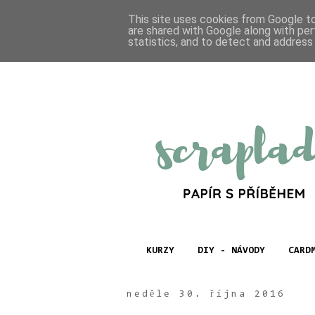
This site uses cookies from Google to 
are shared with Google along with per
statistics, and to detect and address
KURZY
DIY - NÁVODY
CARD
neděle 30. října 2016