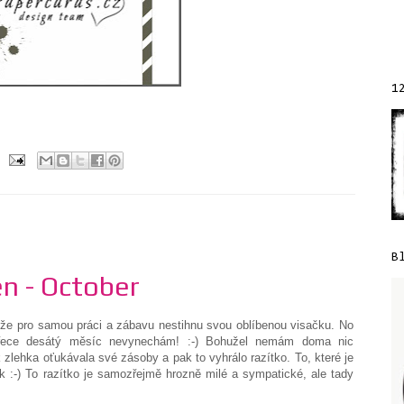
1
B
en - October
 že pro samou práci a zábavu nestihnu svou oblíbenou visačku. No
 přece desátý měsíc nevynechám! :-) Bohužel nemám doma nic
 zlehka oťukávala své zásoby a pak to vyhrálo razítko. To, které je
ek :-) To razítko je samozřejmě hrozně milé a sympatické, ale tady