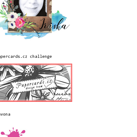
apercards.cz challenge
avona