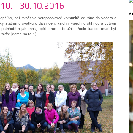
.10. - 30.10.2016
V
 lepšího, než tvořit ve scrapbookové komunitě od rána do večera a
íky státnímu svátku o další den, všichni všechno stihnou a vytvoří
 patnácté a jak jinak, opět jsme si to užili. Podle tradice musí být
takže jdeme na to :-)