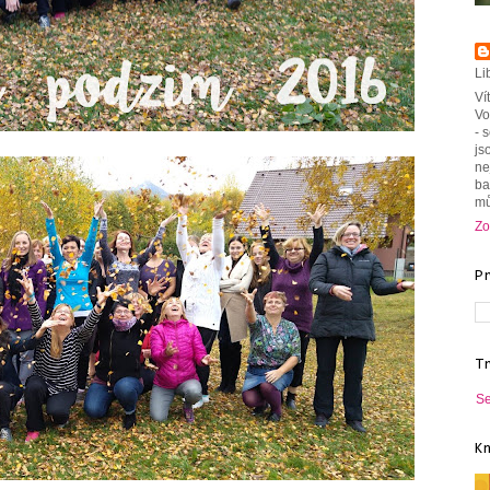
Li
Ví
Vo
- 
js
ne
ba
mů
Zo
P
T
Se
K