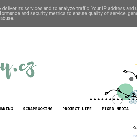
deliver its services and to analyze traffic. Your IP address and
formance and security metrics to ensure quality of service, ge
 abuse.
MAKING
SCRAPBOOKING
PROJECT LIFE
MIXED MEDIA
K