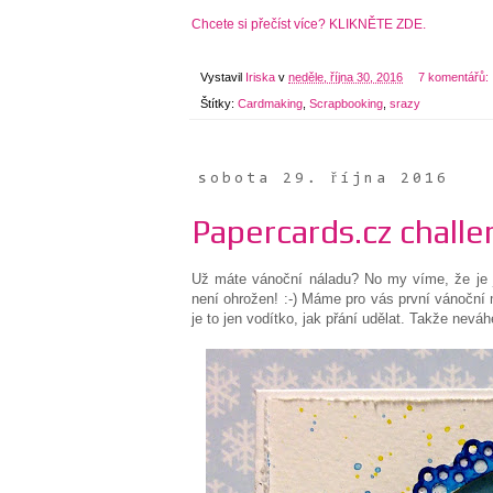
Chcete si přečíst více? KLIKNĚTE ZDE.
Vystavil
Iriska
v
neděle, října 30, 2016
7 komentářů:
Štítky:
Cardmaking
,
Scrapbooking
,
srazy
sobota 29. října 2016
Papercards.cz challe
Už máte vánoční náladu? No my víme, že je j
není ohrožen! :-) Máme pro vás první vánoční 
je to jen vodítko, jak přání udělat. Takže neváhe