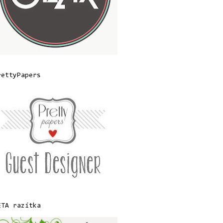
rettyPapers
ETA razítka