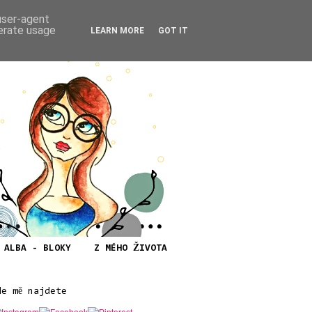
 user-agent
nerate usage
LEARN MORE
GOT IT
ALBA - BLOKY
Z MÉHO ŽIVOTA
de mě najdete