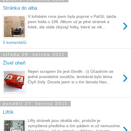
Stránka do alba
V loňském roce jsem byla poprvé v Paříži, takže
›
jsem fotila o 106. Album už je plné stránek a
fotek, ale stále zbývají fotky, které se nik...
5 komentářů:
středa 29. června 2011
Živel oheň
›
Nejen scrapem živ jest člověk :-)) Účastním se
jedné pravidelné soutěže, tentokrát bylo téma
Čtyři živly. Docela jsem si s tím lámala hlav...
pondělí 27. června 2011
Liftík
Lifty stránek jsou skvělá věc, protože je
›
vymyšlená předloha a tím pádem si už nemusíme
lámat hlavu, jak tu stránku uděláme. V tomto