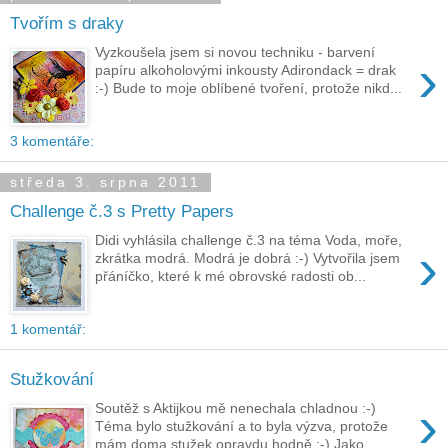
Tvořím s draky
Vyzkoušela jsem si novou techniku - barvení
›
papíru alkoholovými inkousty Adirondack = drak
:-) Bude to moje oblíbené tvoření, protože nikd...
3 komentáře:
středa 3. srpna 2011
Challenge č.3 s Pretty Papers
Didi vyhlásila challenge č.3 na téma Voda, moře,
›
zkrátka modrá. Modrá je dobrá :-) Vytvořila jsem
přáníčko, které k mé obrovské radosti ob...
1 komentář:
Stužkování
›
Soutěž s Aktijkou mě nenechala chladnou :-)
Téma bylo stužkování a to byla výzva, protože
mám doma stužek opravdu hodně :-) Jako