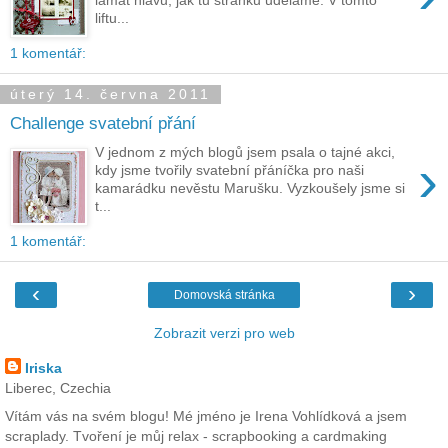
liftu...
1 komentář:
úterý 14. června 2011
Challenge svatební přání
V jednom z mých blogů jsem psala o tajné akci,
›
kdy jsme tvořily svatební přáníčka pro naši
kamarádku nevěstu Marušku. Vyzkoušely jsme si
t...
1 komentář:
‹
›
Domovská stránka
Zobrazit verzi pro web
Iriska
Liberec, Czechia
Vítám vás na svém blogu! Mé jméno je Irena Vohlídková a jsem
scraplady. Tvoření je můj relax - scrapbooking a cardmaking