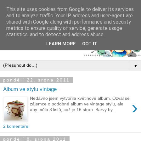
This site uses cookies from Google to deliver its services
and to analyze traffic. Your IP address and user-agent are
shared with Google along with performance and security
metrics to ensure quality of service, generate usage
statistics, and to detect and address abuse.
LEARN MORE
GOT IT
▼
pondělí 22. srpna 2011
Album ve stylu vintage
Nedávno jsem vytvořila květinové album. Ozval se
›
zájemce o podobné album ve vintage stylu, ale
aby mělo 8 listů, což je 16 stran. Barvy by...
2 komentáře:
pondělí 8. srpna 2011