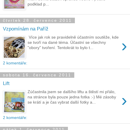
podklad p...
čtvrtek 28. července 2011
Vzpomínám na Paříž
Více jak rok se pravidelně účastním soutěže, kde
›
se tvoří na dané téma. Účastní se všechny
"obory" tvoření. Tentokrát to bylo t...
2 komentáře:
sobota 16. července 2011
Lift
Zúčastnila jsem se dalšího liftu a štěstí mi přálo,
›
na stránce byla pouze jedna fotka :-) Mé zásoby
se krátí a je čas vybrat další fotky a...
2 komentáře:
pátek 1. července 2011