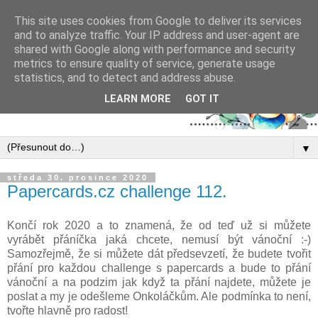
This site uses cookies from Google to deliver its services
and to analyze traffic. Your IP address and user-agent are
shared with Google along with performance and security
metrics to ensure quality of service, generate usage
statistics, and to detect and address abuse.
LEARN MORE
GOT IT
▼
středa 30. prosince 2020
Papercards.cz challenge 112.
Končí rok 2020 a to znamená, že od teď už si můžete
vyrábět přáníčka jaká chcete, nemusí být vánoční :-)
Samozřejmě, že si můžete dát předsevzetí, že budete tvořit
přání pro každou challenge s papercards a bude to přání
vánoční a na podzim jak když ta přání najdete, můžete je
poslat a my je odešleme Onkoláčkům. Ale podmínka to není,
tvořte hlavně pro radost!