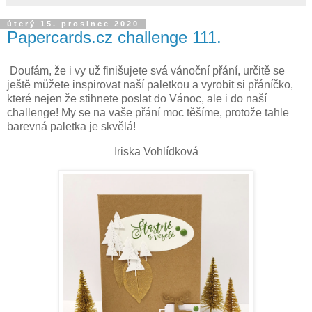
úterý 15. prosince 2020
Papercards.cz challenge 111.
Doufám, že i vy už finišujete svá vánoční přání, určitě se
ještě můžete inspirovat naší paletkou a vyrobit si přáníčko,
které nejen že stihnete poslat do Vánoc, ale i do naší
challenge! My se na vaše přání moc těšíme, protože tahle
barevná paletka je skvělá!
Iriska Vohlídková