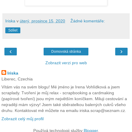
Iriska
v
úterý, prosince 15, 2020
Žádné komentáře:
Sdílet
‹
›
Domovská stránka
Zobrazit verzi pro web
Iriska
Liberec, Czechia
Vítám vás na svém blogu! Mé jméno je Irena Vohlídková a jsem
scraplady. Tvoření je můj relax - scrapbooking a cardmaking
(papírové tvoření) jsou mým největším koníčkem. Miluji cestování a
nejraději mám výzvy! Jsem také sběratelkou balených cukrů všeho
druhu. Kontaktovat mě můžete na emailu iriska.scrap@seznam.cz.
Zobrazit celý můj profil
Používá technologii služby
Blogger
.