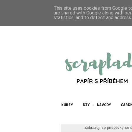
This site uses cookies from Google to 
are shared with Google along with per
statistics, and to detect and address
KURZY
DIY - NÁVODY
CARD
Zobrazují se příspěvky se 