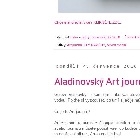
Chcete si přečíst více? KLIKNĚTE ZDE.
Vystavil
Iriska
v
úterý, července 05, 2016
Žádné ko
Štítky:
Art journal
,
DIY NÁVODY
,
Mixed media
pondělí 4. července 2016
Aladinovský Art journ
Gelové voskovky - říkáme jim také sametové,
vodou! Pojďte si vyzkoušet, co umí a jak je mů
Co je to Art journal?
Art = umění a journal = časopis, deník a to je
svého journalu můžete použít vše, co budete ch
to deník ani album, Art journal je hra!