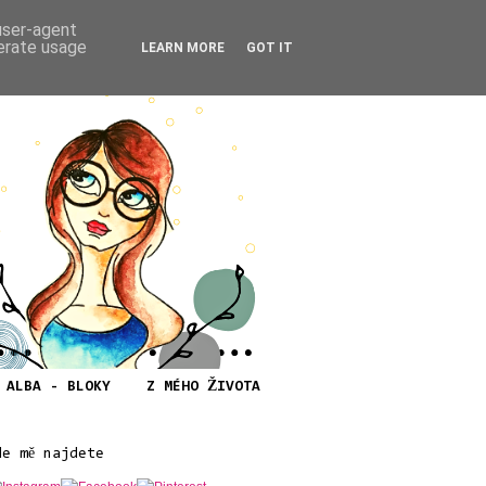
 user-agent
nerate usage
LEARN MORE
GOT IT
ALBA - BLOKY
Z MÉHO ŽIVOTA
de mě najdete