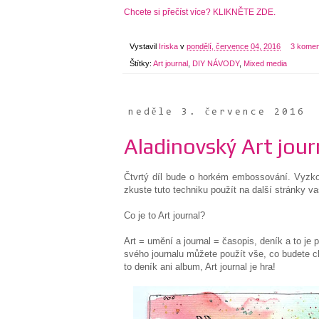
Chcete si přečíst více? KLIKNĚTE ZDE.
Vystavil
Iriska
v
pondělí, července 04, 2016
3 komen
Štítky:
Art journal
,
DIY NÁVODY
,
Mixed media
neděle 3. července 2016
Aladinovský Art jour
Čtvrtý díl bude o horkém embossování. Vyzko
zkuste tuto techniku použít na další stránky 
Co je to Art journal?
Art = umění a journal = časopis, deník a to je 
svého journalu můžete použít vše, co budete cht
to deník ani album, Art journal je hra!