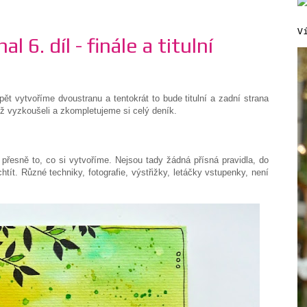
V
l 6. díl - finále a titulní
pět vytvoříme dvoustranu a tentokrát to bude titulní a zadní strana
 už vyzkoušeli a zkompletujeme si celý deník.
 přesně to, co si vytvoříme. Nejsou tady žádná přísná pravidla, do
tít. Různé techniky, fotografie, výstřižky, letáčky vstupenky, není