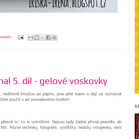
mentáře:
al 5. díl - gelové voskovky
 nádherně kloužou po papíru, jsou plné barev a dají se rozmývat
žete použít v art journalovému tvoření!
S
 přesně to, co si vytvoříme. Nejsou tady žádná přísná pravidla, do
tít. Různé techniky, fotografie, výstřižky, letáčky vstupenky, není