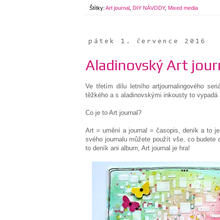
Štítky:
Art journal
,
DIY NÁVODY
,
Mixed media
pátek 1. července 2016
Aladinovský Art journ
Ve třetím dílu letního artjournalingového se
těžkého a s aladinovskými inkousty to vypadá 
Co je to Art journal?
Art = umění a journal = časopis, deník a to je
svého journalu můžete použít vše, co budete ch
to deník ani album, Art journal je hra!