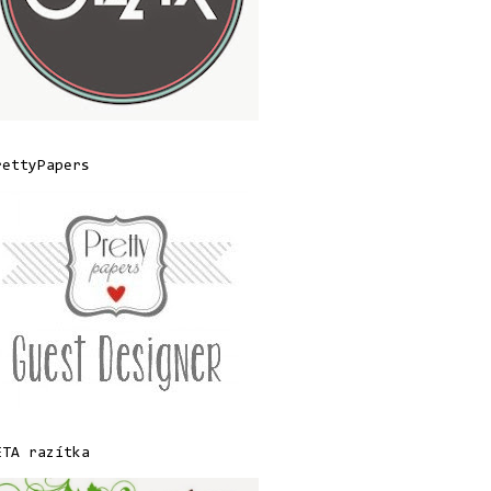
rettyPapers
ETA razítka