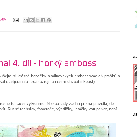
táře:
p
nal 4. díl - horký emboss
ušejte si krásné barvičky aladinovských embossovacích prášků a
vašeho artjournalu. Samozřejmě nesmí chybět inkousty!
přesně to, co si vytvoříme. Nejsou tady žádná přísná pravidla, do
ít. Různé techniky, fotografie, výstřižky, letáčky vstupenky, není
D