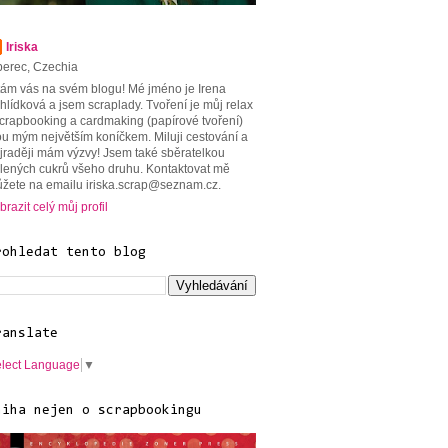
Iriska
berec, Czechia
tám vás na svém blogu! Mé jméno je Irena
hlídková a jsem scraplady. Tvoření je můj relax
scrapbooking a cardmaking (papírové tvoření)
ou mým největším koníčkem. Miluji cestování a
jraději mám výzvy! Jsem také sběratelkou
lených cukrů všeho druhu. Kontaktovat mě
žete na emailu iriska.scrap@seznam.cz.
brazit celý můj profil
rohledat tento blog
ranslate
lect Language
▼
niha nejen o scrapbookingu