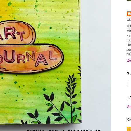
Li
Ví
Vo
- 
js
ne
ba
mů
Zo
P
T
Se
K