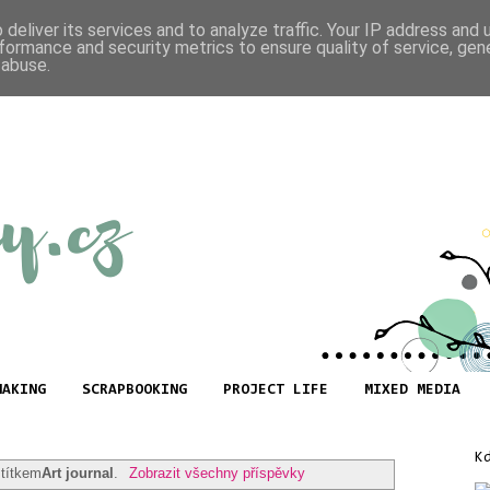
deliver its services and to analyze traffic. Your IP address and
formance and security metrics to ensure quality of service, ge
 abuse.
MAKING
SCRAPBOOKING
PROJECT LIFE
MIXED MEDIA
K
štítkem
Art journal
.
Zobrazit všechny příspěvky