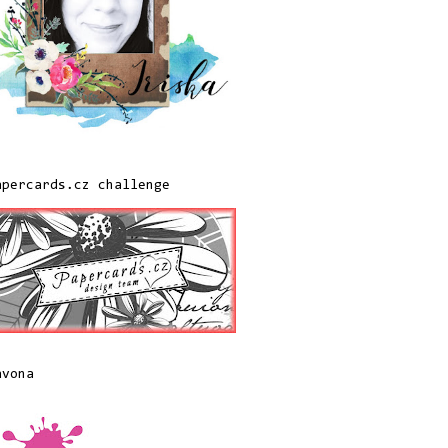
apercards.cz challenge
avona