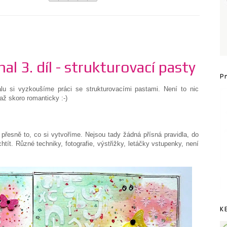
al 3. díl - strukturovací pasty
P
riálu si vyzkoušíme práci se strukturovacími pastami. Není to nic
až skoro romanticky :-)
 přesně to, co si vytvoříme. Nejsou tady žádná přísná pravidla, do
tít. Různé techniky, fotografie, výstřižky, letáčky vstupenky, není
K