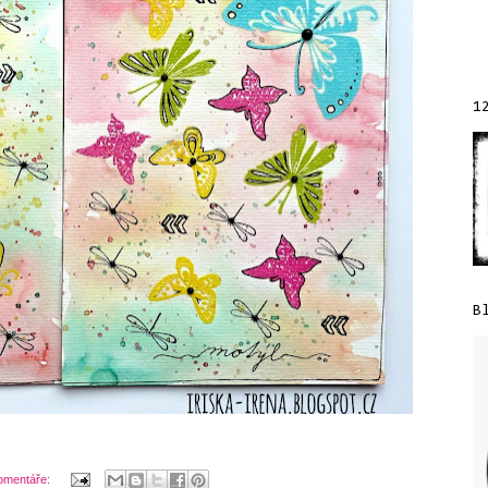
1
B
omentáře: