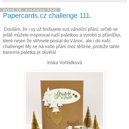
úterý 15. prosince 2020
Papercards.cz challenge 111.
Doufám, že i vy už finišujete svá vánoční přání, určitě se
ještě můžete inspirovat naší paletkou a vyrobit si přáníčko,
které nejen že stihnete poslat do Vánoc, ale i do naší
challenge! My se na vaše přání moc těšíme, protože tahle
barevná paletka je skvělá!
Iriska Vohlídková