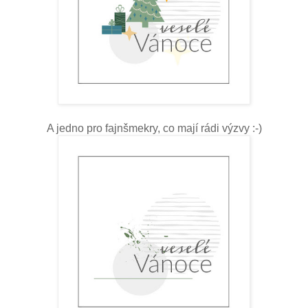
A jedno pro fajnšmekry, co mají rádi výzvy :-)