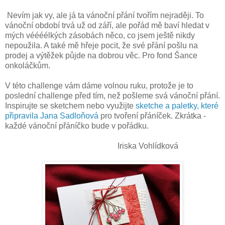
Nevím jak vy, ale já ta vánoční přání tvořím nejraději. To
vánoční období trvá už od září, ale pořád mě baví hledat v
mých véééélkých zásobách něco, co jsem ještě nikdy
nepoužila. A také mě hřeje pocit, že své přání pošlu na
prodej a výtěžek půjde na dobrou věc. Pro fond Šance
onkoláčkům.
V této challenge vám dáme volnou ruku, protože je to
poslední challenge před tím, než pošleme svá vánoční přání.
Inspirujte se sketchem nebo využijte
sketche a paletky, které
připravila Jana Sadloňová
pro tvoření přáníček. Zkrátka -
každé vánoční přáníčko bude v pořádku.
Iriska Vohlídková