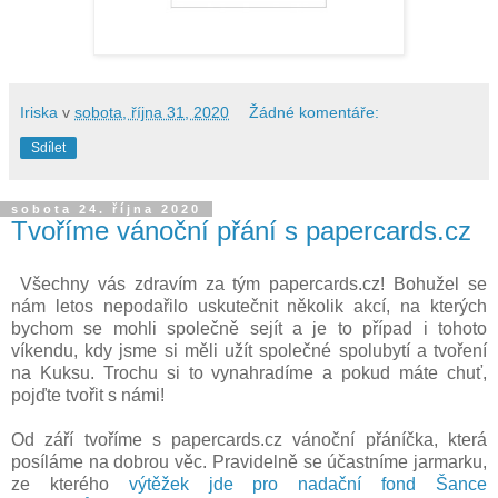
Iriska
v
sobota, října 31, 2020
Žádné komentáře:
Sdílet
sobota 24. října 2020
Tvoříme vánoční přání s papercards.cz
Všechny vás zdravím za tým papercards.cz! Bohužel se
nám letos nepodařilo uskutečnit několik akcí, na kterých
bychom se mohli společně sejít a je to případ i tohoto
víkendu, kdy jsme si měli užít společné spolubytí a tvoření
na Kuksu. Trochu si to vynahradíme a pokud máte chuť,
pojďte tvořit s námi!
Od září tvoříme s papercards.cz vánoční přáníčka, která
posíláme na dobrou věc. Pravidelně se účastníme jarmarku,
ze kterého
výtěžek jde pro nadační fond Šance