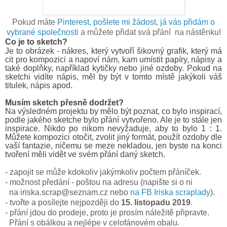
Pokud máte
Pinterest, pošlete mi žádost, já vás přidám o
vybrané společnosti
a můžete přidat svá přání na nástěnku!
Co je to sketch?
Je to obrázek - nákres, který vytvoří šikovný grafik, který má
cit pro kompozici a napoví nám, kam umístit papíry, nápisy a
také doplňky, například kytičky nebo jiné ozdoby. Pokud na
sketchi vidíte nápis, měl by být v tomto místě jakýkoli váš
titulek, nápis apod.
Musím sketch přesně dodržet?
Na výsledném projektu by mělo být poznat, co bylo inspirací,
podle jakého sketche bylo přání vytvořeno. Ale je to stále jen
inspirace. Nikdo po nikom nevyžaduje, aby to bylo 1 : 1.
Můžete kompozici otočit, zvolit jiný formát, použít ozdoby dle
vaší fantazie, ničemu se meze nekladou, jen byste na konci
tvoření měli vidět ve svém přání daný sketch.
- zapojit se může kdokoliv jakýmkoliv počtem přáníček.
- možnost předání - poštou na adresu (napište si o ni
na iriska.scrap@seznam.cz nebo
na FB Iriska scraplady
).
- tvořte a posílejte nejpozději do
15. listopadu 2019
.
- přání jdou do prodeje, proto je prosím náležitě připravte.
Přání s obálkou a nejlépe v celofánovém obalu.