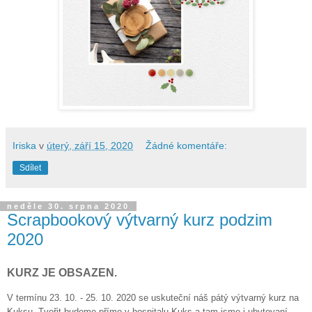
Iriska
v
úterý, září 15, 2020
Žádné komentáře:
Sdílet
neděle 30. srpna 2020
Scrapbookový výtvarný kurz podzim
2020
KURZ JE OBSAZEN.
V termínu 23. 10. - 25. 10. 2020 se uskuteční náš pátý výtvarný kurz na
Kuksu. Tvořit budeme přímo v hospitalu Kuks a tam jsme i ubytovaní.