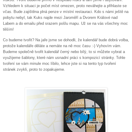
Vzhledem k situaci je počet míst omezen, proto neváhejte a přihlaste se
včas. Bude zajištěna plná penze v místní restauraci. Kdo s námi ještě na
pobytu nebyl, tak Kuks najde mezi Jaroměří a Dvorem Králové nad
Labem a do emailu před srazem pošlu mapu. Už se na vás všechny moc
těším!
Co budeme tvořit? Na jaře jsme se dohodli, že kalendář bude dobrá volba,
protože kalendáře děláte a nemáte na ně moc času :-) Vyhovím vám.
Budeme společně tvořit kalendář černý nebo bílý, to si můžete vybrat a
využijeme šablony, které nám usnadní práci s kompozicí stránky. Tohle
tvoření se vám minule moc líbilo, lehce jste si na tento typ tvoření
stránek zvykli, proto to zopakujeme.