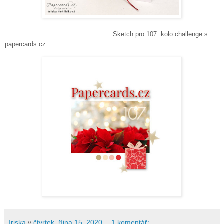
Sketch pro 107. kolo challenge s
papercards.cz
Iriska
v
čtvrtek, října 15, 2020
1 komentář: