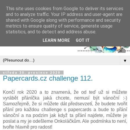
This site uses cookies from Google to deliver its services
and to analyze traffic. Your IP address and user-agent are
shared with Google along with performance and security
metrics to ensure quality of service, generate usage
statistics, and to detect and address abuse.
LEARN MORE
GOT IT
▼
středa 30. prosince 2020
Papercards.cz challenge 112.
Končí rok 2020 a to znamená, že od teď už si můžete
vyrábět přáníčka jaká chcete, nemusí být vánoční :-)
Samozřejmě, že si můžete dát předsevzetí, že budete tvořit
přání pro každou challenge s papercards a bude to přání
vánoční a na podzim jak když ta přání najdete, můžete je
poslat a my je odešleme Onkoláčkům. Ale podmínka to není,
tvořte hlavně pro radost!