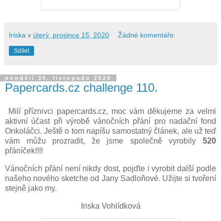
Iriska
v
úterý, prosince 15, 2020
Žádné komentáře:
Sdílet
pondělí 30. listopadu 2020
Papercards.cz challenge 110.
Milí příznivci papercards.cz, moc vám děkujeme za velmi
aktivní účast při výrobě vánočních přání pro nadační fond
Onkoláčci. Ještě o tom napíšu samostatný článek, ale už teď
vám můžu prozradit, že jsme společně vyrobily
520
přáníček!!!!
Vánočních přání není nikdy dost, pojďte i vyrobit další podle
našeho nového sketche od Jany Sadloňové. Užijte si tvoření
stejně jako my.
Iriska Vohlídková