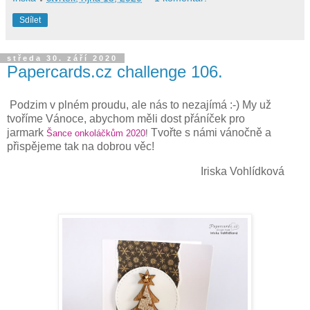
Sdílet
středa 30. září 2020
Papercards.cz challenge 106.
Podzim v plném proudu, ale nás to nezajímá :-) My už
tvoříme Vánoce, abychom měli dost přáníček pro
jarmark
Tvořte s námi vánočně a
Šance onkoláčkům 2020
!
přispějeme tak na dobrou věc!
Iriska Vohlídková