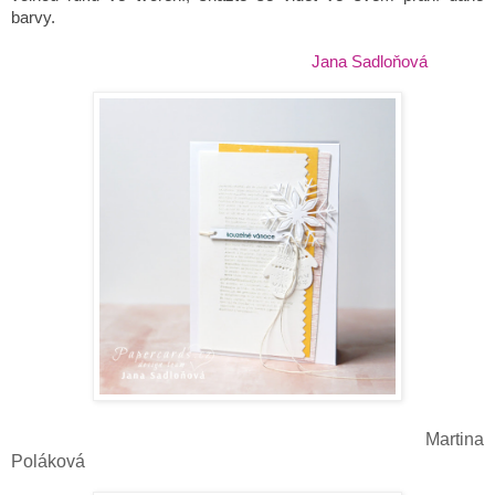
barvy.
Jana Sadloňová
Martina
Poláková