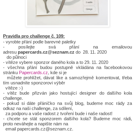
Pravidla pro challenge č. 109:
- vyrobte přání podle barevné paletky
- posílejte svá přání na emailovou
adresu
papercards.cz@seznam.cz
do 28. 11. 2020
do
půlnoci
- vítěze vybere sponzor daného kola a to 29. 11. 2020
- všechna přání budou postupně vkládána na facebookovou
stránku
Papercards.cz
, kde si je
můžete prohlížet, dávat like a samozřejmě komentovat, třeba
tím usnadníte sponzorovi výběr
vítěze :-)
- vítěz bude přizván jako hostující designer do dalšího kola
challenge.
- pokud si dáte přáníčko na svůj blog, budeme moc rády za
odkaz na naši challenge, za sdílení,
za podporu a vaše radost z tvoření bude i naše radost!
- chcete se stát sponzorem dalšího kola? Budeme moc rádi,
proto neváhejte a napište nám na
email papercards.cz@seznam.cz.