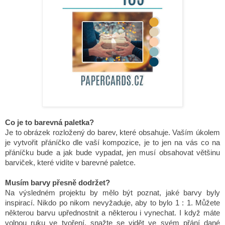
Co je to barevná paletka?
Je to obrázek rozložený do barev, které obsahuje. Vaším úkolem
je vytvořit přáníčko dle vaší kompozice, je to jen na vás co na
přáníčku bude a jak bude vypadat, jen musí obsahovat většinu
barviček, které vidíte v barevné paletce.
Musím barvy přesně dodržet?
Na výsledném projektu by mělo být poznat, jaké barvy byly
inspirací. Nikdo po nikom nevyžaduje, aby to bylo 1 : 1. Můžete
některou barvu upřednostnit a některou i vynechat. I když máte
volnou ruku ve tvoření, snažte se vidět ve svém přání dané