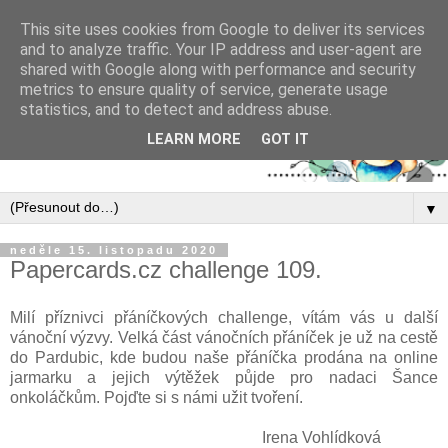
This site uses cookies from Google to deliver its services
and to analyze traffic. Your IP address and user-agent are
shared with Google along with performance and security
metrics to ensure quality of service, generate usage
statistics, and to detect and address abuse.
LEARN MORE
GOT IT
▼
neděle 15. listopadu 2020
Papercards.cz challenge 109.
Milí příznivci přáníčkových challenge, vítám vás u další
vánoční výzvy. Velká část vánočních přáníček je už na cestě
do Pardubic, kde budou naše přáníčka prodána na online
jarmarku a jejich výtěžek půjde pro nadaci Šance
onkoláčkům. Pojďte si s námi užit tvoření.
Irena Vohlídková