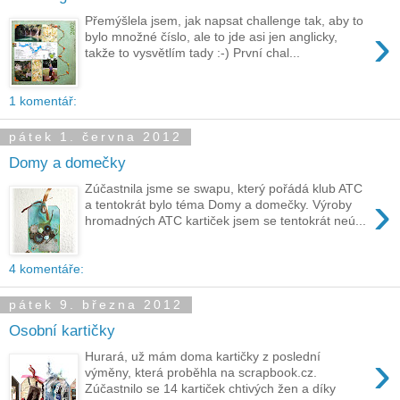
Přemýšlela jsem, jak napsat challenge tak, aby to
›
bylo množné číslo, ale to jde asi jen anglicky,
takže to vysvětlím tady :-) První chal...
1 komentář:
pátek 1. června 2012
Domy a domečky
Zúčastnila jsme se swapu, který pořádá klub ATC
›
a tentokrát bylo téma Domy a domečky. Výroby
hromadných ATC kartiček jsem se tentokrát neú...
4 komentáře:
pátek 9. března 2012
Osobní kartičky
›
Hurará, už mám doma kartičky z poslední
výměny, která proběhla na scrapbook.cz.
Zúčastnilo se 14 kartiček chtivých žen a díky