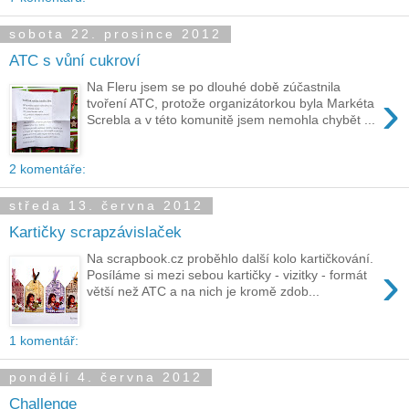
sobota 22. prosince 2012
ATC s vůní cukroví
Na Fleru jsem se po dlouhé době zúčastnila
›
tvoření ATC, protože organizátorkou byla Markéta
Screbla a v této komunitě jsem nemohla chybět ...
2 komentáře:
středa 13. června 2012
Kartičky scrapzávislaček
Na scrapbook.cz proběhlo další kolo kartičkování.
›
Posíláme si mezi sebou kartičky - vizitky - formát
větší než ATC a na nich je kromě zdob...
1 komentář:
pondělí 4. června 2012
Challenge