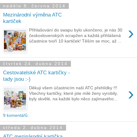
neděle 8. června 2014
Mezinárodní výměna ATC
kartiček
›
Přihlašování do swapu bylo ukončeno, je nás 30
československých scrapžen a každá přihlášená
účastnice tvoří 10 kartiček! Těším se moc, až ...
čtvrtek 24. dubna 2014
Cestovatelské ATC kartičky -
tady jsou :-)
›
Děkuji všem účastnicím naší ATC přehlídky !!!
Všechny kartičky, které jste milé ženy vyrobily,
byly skvělé, na každé bylo něco zajímavého...
9 komentářů:
středa 2. dubna 2014
ATC mezinárodní kartička