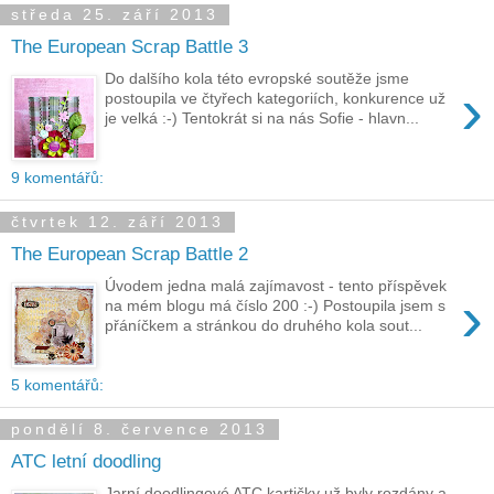
středa 25. září 2013
The European Scrap Battle 3
Do dalšího kola této evropské soutěže jsme
›
postoupila ve čtyřech kategoriích, konkurence už
je velká :-) Tentokrát si na nás Sofie - hlavn...
9 komentářů:
čtvrtek 12. září 2013
The European Scrap Battle 2
Úvodem jedna malá zajímavost - tento příspěvek
›
na mém blogu má číslo 200 :-) Postoupila jsem s
přáníčkem a stránkou do druhého kola sout...
5 komentářů:
pondělí 8. července 2013
ATC letní doodling
Jarní doodlingové ATC kartičky už byly rozdány a