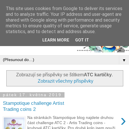
This site uses cookies from Google to deliver its services
and to analyze traffic. Your IP address and user-agent are
shared with Google along with performance and security
metrics to ensure quality of service, generate usage
statistics, and to detect and address abuse.
LEARN MORE
GOT IT
▼
Zobrazují se příspěvky se štítkem
ATC kartičky
.
Zobrazit všechny příspěvky
pátek 17. května 2019
Stampotique challenge Artist
Trading coins 2
›
Na stránkách Stampotique blog najdete druhou
část challenge ATC 2 - Artis Trading coins -
kruhové ATC kartičky. Pro druhé kolo jsem použi...