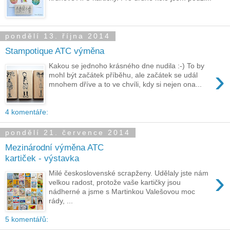
pondělí 13. října 2014
Stampotique ATC výměna
Kakou se jednoho krásného dne nudila :-) To by
›
mohl být začátek příběhu, ale začátek se udál
mnohem dříve a to ve chvíli, kdy si nejen ona...
4 komentáře:
pondělí 21. července 2014
Mezinárodní výměna ATC
kartiček - výstavka
›
Milé československé scrapženy. Udělaly jste nám
velkou radost, protože vaše kartičky jsou
nádherné a jsme s Martinkou Valešovou moc
rády, ...
5 komentářů: