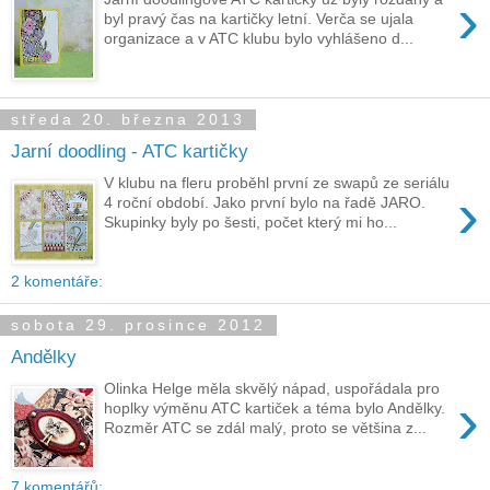
›
byl pravý čas na kartičky letní. Verča se ujala
organizace a v ATC klubu bylo vyhlášeno d...
středa 20. března 2013
Jarní doodling - ATC kartičky
V klubu na fleru proběhl první ze swapů ze seriálu
›
4 roční období. Jako první bylo na řadě JARO.
Skupinky byly po šesti, počet který mi ho...
2 komentáře:
sobota 29. prosince 2012
Andělky
Olinka Helge měla skvělý nápad, uspořádala pro
›
hoplky výměnu ATC kartiček a téma bylo Andělky.
Rozměr ATC se zdál malý, proto se většina z...
7 komentářů: