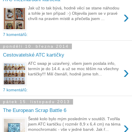
Jak už to tak bývá, hodně věcí se stane náhodou
›
a tohle je ten případ :-) Objevila jsem se v pravé
chvíli na pravém místě a přečetla jsem ...
7 komentářů:
pondělí 10. března 2014
Cestovatelské ATC kartičky
ATC swap je uzavřený, všem jsem poslala info,
›
termín je do 14.4. a už se moc těším na všechny
kartičky!!! Milí čtenáři, hodně jsme toh...
7 komentářů:
pátek 15. listopadu 2013
The European Scrap Battle 6
Šesté kolo bylo mým posledním v soutěži. Tvořila
›
jsem ATC kartičku ( rozměr 8,9 x 6,4 cm) na téma
monochromatic - vše v jedné barvě. Jak ř...