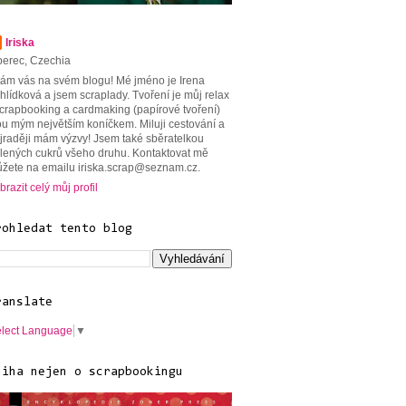
Iriska
berec, Czechia
tám vás na svém blogu! Mé jméno je Irena
hlídková a jsem scraplady. Tvoření je můj relax
scrapbooking a cardmaking (papírové tvoření)
ou mým největším koníčkem. Miluji cestování a
jraději mám výzvy! Jsem také sběratelkou
lených cukrů všeho druhu. Kontaktovat mě
žete na emailu iriska.scrap@seznam.cz.
brazit celý můj profil
rohledat tento blog
ranslate
lect Language
▼
niha nejen o scrapbookingu