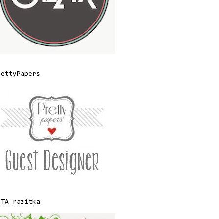
rettyPapers
ETA razítka