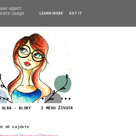
 user-agent
nerate usage
LEARN MORE
GOT IT
ALBA - BLOKY
Z MÉHO ŽIVOTA
de mě najdete