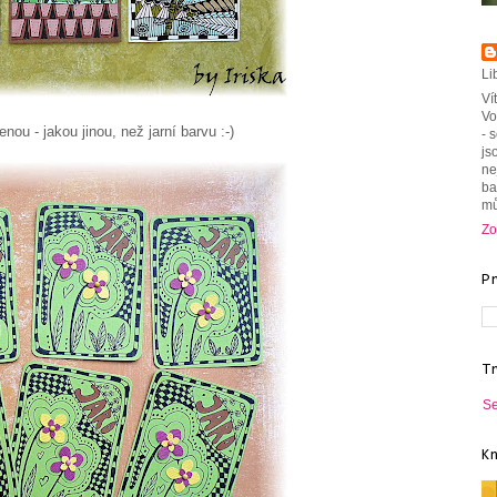
Li
Ví
Vo
ou - jakou jinou, než jarní barvu :-)
- 
js
ne
ba
mů
Zo
P
T
Se
K