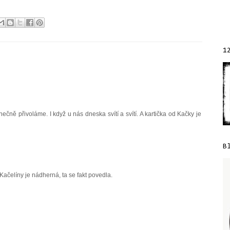
1
ečně přivoláme. I když u nás dneska svítí a svítí. A kartička od Kačky je
B
 Kačelíny je nádherná, ta se fakt povedla.