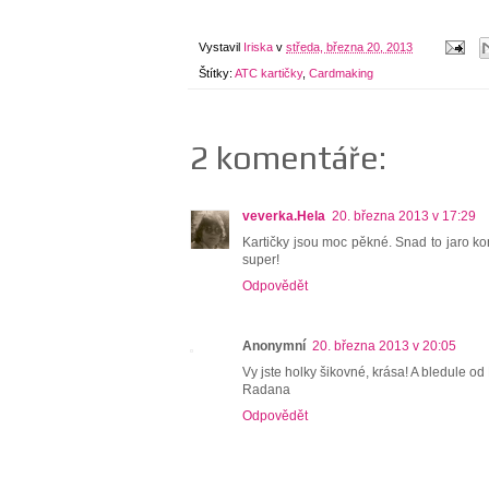
Vystavil
Iriska
v
středa, března 20, 2013
Štítky:
ATC kartičky
,
Cardmaking
2 komentáře:
veverka.Hela
20. března 2013 v 17:29
Kartičky jsou moc pěkné. Snad to jaro kon
super!
Odpovědět
Anonymní
20. března 2013 v 20:05
Vy jste holky šikovné, krása! A bledule od
Radana
Odpovědět