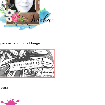
apercards.cz challenge
avona