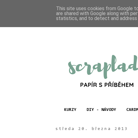
This site uses cookies from Google to 
are shared with Google along with per
statistics, and to detect and address
KURZY
DIY - NÁVODY
CARD
středa 20. března 2013