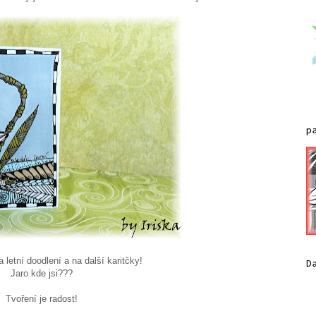
p
 letní doodlení a na další karitčky!
D
Jaro kde jsi???
Tvoření je radost!