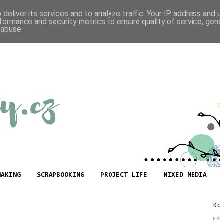
deliver its services and to analyze traffic. Your IP address and
formance and security metrics to ensure quality of service, ge
 abuse.
MAKING
SCRAPBOOKING
PROJECT LIFE
MIXED MEDIA
K