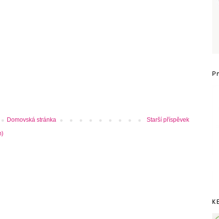
P
Domovská stránka
Starší příspěvek
m)
K