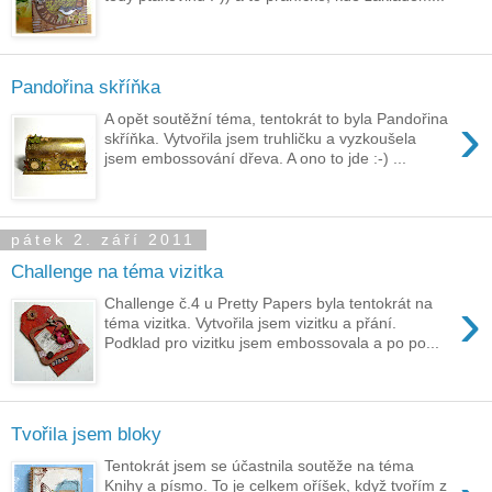
Pandořina skříňka
›
A opět soutěžní téma, tentokrát to byla Pandořina
skříňka. Vytvořila jsem truhličku a vyzkoušela
jsem embossování dřeva. A ono to jde :-) ...
pátek 2. září 2011
Challenge na téma vizitka
›
Challenge č.4 u Pretty Papers byla tentokrát na
téma vizitka. Vytvořila jsem vizitku a přání.
Podklad pro vizitku jsem embossovala a po po...
Tvořila jsem bloky
Tentokrát jsem se účastnila soutěže na téma
Knihy a písmo. To je celkem oříšek, když tvořím z