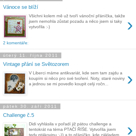
Vánoce se blíží
Všichni kolem mě už tvoří vánoční přáníčka, takže
›
jsem nemohla zůstat pozadu a něco jsem si taky
vytvořila :-)
2 komentáře:
úterý 11. října 2011
Vintage přání se Světozorem
›
V Liberci máme antikvariát, kde sem tam zajdu a
koupím si něco pro své tvoření. Noty, staré noviny
a jednou se mi povedlo koupit celý ročn...
pátek 30. září 2011
Challenge č.5
›
Didi vyhlásila v pořadí již pátou challenge a
tentokrát na téma PTAČÍ ŘÍŠE. Vytvořila jsem
tedy ptákovinu :-)) a to přáníčko, kde základem...