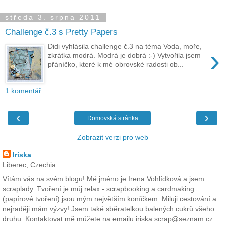
středa 3. srpna 2011
Challenge č.3 s Pretty Papers
Didi vyhlásila challenge č.3 na téma Voda, moře,
›
zkrátka modrá. Modrá je dobrá :-) Vytvořila jsem
přáníčko, které k mé obrovské radosti ob...
1 komentář:
‹
›
Domovská stránka
Zobrazit verzi pro web
Iriska
Liberec, Czechia
Vítám vás na svém blogu! Mé jméno je Irena Vohlídková a jsem
scraplady. Tvoření je můj relax - scrapbooking a cardmaking
(papírové tvoření) jsou mým největším koníčkem. Miluji cestování a
nejraději mám výzvy! Jsem také sběratelkou balených cukrů všeho
druhu. Kontaktovat mě můžete na emailu iriska.scrap@seznam.cz.