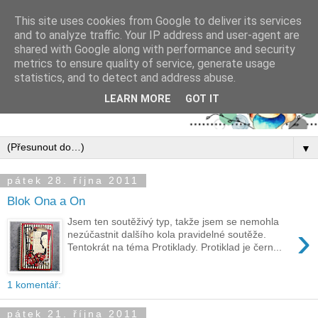
This site uses cookies from Google to deliver its services
and to analyze traffic. Your IP address and user-agent are
shared with Google along with performance and security
metrics to ensure quality of service, generate usage
statistics, and to detect and address abuse.
LEARN MORE
GOT IT
▼
pátek 28. října 2011
Blok Ona a On
Jsem ten soutěživý typ, takže jsem se nemohla
›
nezúčastnit dalšího kola pravidelné soutěže.
Tentokrát na téma Protiklady. Protiklad je čern...
1 komentář:
pátek 21. října 2011