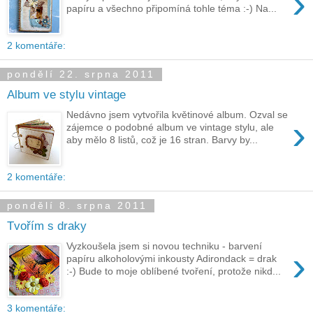
›
papíru a všechno připomíná tohle téma :-) Na...
2 komentáře:
pondělí 22. srpna 2011
Album ve stylu vintage
Nedávno jsem vytvořila květinové album. Ozval se
›
zájemce o podobné album ve vintage stylu, ale
aby mělo 8 listů, což je 16 stran. Barvy by...
2 komentáře:
pondělí 8. srpna 2011
Tvořím s draky
Vyzkoušela jsem si novou techniku - barvení
›
papíru alkoholovými inkousty Adirondack = drak
:-) Bude to moje oblíbené tvoření, protože nikd...
3 komentáře: