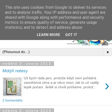
This site uses cookies from Google to deliver its services
and to analyze traffic. Your IP address and user-agent are
shared with Google along with performance and security
metrics to ensure quality of service, generate usage
statistics, and to detect and address abuse.
LEARN MORE
GOT IT
▼
neděle 3. února 2013
Motýlí notesy
Už bych ráda jaro, protože když není pořádná
›
zasněžená zima a je něco mezi, tak to už raději
teplé počasí. Ještě si chvíli počkáme, protož...
2 komentáře:
sobota 2. února 2013