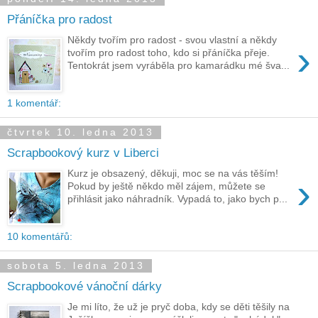
Přáníčka pro radost
Někdy tvořím pro radost - svou vlastní a někdy
›
tvořím pro radost toho, kdo si přáníčka přeje.
Tentokrát jsem vyráběla pro kamarádku mé šva...
1 komentář:
čtvrtek 10. ledna 2013
Scrapbookový kurz v Liberci
Kurz je obsazený, děkuji, moc se na vás těším!
›
Pokud by ještě někdo měl zájem, můžete se
přihlásit jako náhradník. Vypadá to, jako bych p...
10 komentářů:
sobota 5. ledna 2013
Scrapbookové vánoční dárky
Je mi líto, že už je pryč doba, kdy se děti těšily na