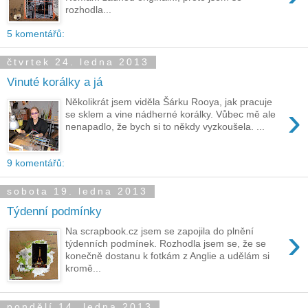
rozhodla...
5 komentářů:
čtvrtek 24. ledna 2013
Vinuté korálky a já
Několikrát jsem viděla Šárku Rooya, jak pracuje
›
se sklem a vine nádherné korálky. Vůbec mě ale
nenapadlo, že bych si to někdy vyzkoušela. ...
9 komentářů:
sobota 19. ledna 2013
Týdenní podmínky
›
Na scrapbook.cz jsem se zapojila do plnění
týdenních podmínek. Rozhodla jsem se, že se
konečně dostanu k fotkám z Anglie a udělám si
kromě...
pondělí 14. ledna 2013