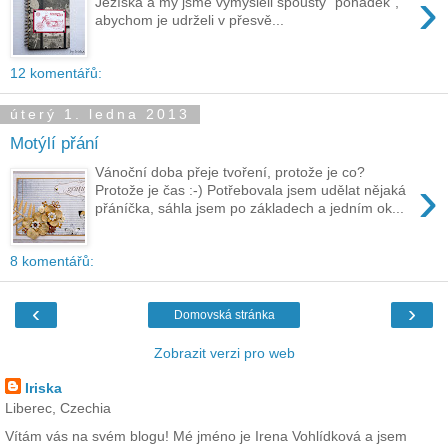
›
Ježíška a my jsme vymýšleli spousty "pohádek",
abychom je udrželi v přesvě...
12 komentářů:
úterý 1. ledna 2013
Motýlí přání
Vánoční doba přeje tvoření, protože je co?
›
Protože je čas :-) Potřebovala jsem udělat nějaká
přáníčka, sáhla jsem po základech a jedním ok...
8 komentářů:
‹
›
Domovská stránka
Zobrazit verzi pro web
Iriska
Liberec, Czechia
Vítám vás na svém blogu! Mé jméno je Irena Vohlídková a jsem