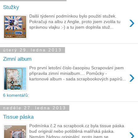
Stužky
›
Další týdenní podmínkou bylo použití stužek.
Pokračuji na albu z Anglie, proto jsem zvolila tu
správnou vlajku :-) a tu jsem doplnila stuž...
úterý 29. ledna 2013
Zimní album
Pro první letošní číslo časopisu Scrapování jsem
›
připravila zimní minialbum.... Pomůcky -
kartonové album - sada scrapbookových papírů...
6 komentářů:
neděle 27. ledna 2013
Tissue páska
Podmínka č.2 na scrapbook.cz byla tissue páska
›
buď originál nebo potištěná malířská páska.
Nemám žádnou originální, proto jsem se