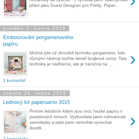
›
přání jako Guest Designer pro Pretty Paper...
pondělí 2. února 2015
Embossování pergamenového
papíru
›
Možná jste už zkoušeli techniku pergamano, kde
různými nástroji tvoříte téměř krajkové vzory. Tato
technika je nádherná, ale je náročná na ...
1 komentář:
sobota 24. ledna 2015
Lednový kit paperoamo 2015
Prvním letošním kitem jsou moc hezké papíry v
›
pastelových tónech. Vyzkoušela jsem nafouknuté
samolepky a také jsem nemohla vynechat
doodli...
2 komentáře: