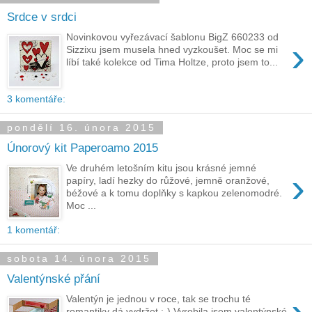
Srdce v srdci
Novinkovou vyřezávací šablonu BigZ 660233 od
›
Sizzixu jsem musela hned vyzkoušet. Moc se mi
líbí také kolekce od Tima Holtze, proto jsem to...
3 komentáře:
pondělí 16. února 2015
Únorový kit Paperoamo 2015
Ve druhém letošním kitu jsou krásné jemné
›
papíry, ladí hezky do růžové, jemně oranžové,
béžové a k tomu doplňky s kapkou zelenomodré.
Moc ...
1 komentář:
sobota 14. února 2015
Valentýnské přání
Valentýn je jednou v roce, tak se trochu té
romantiky dá vydržet :-) Vyrobila jsem valentýnské