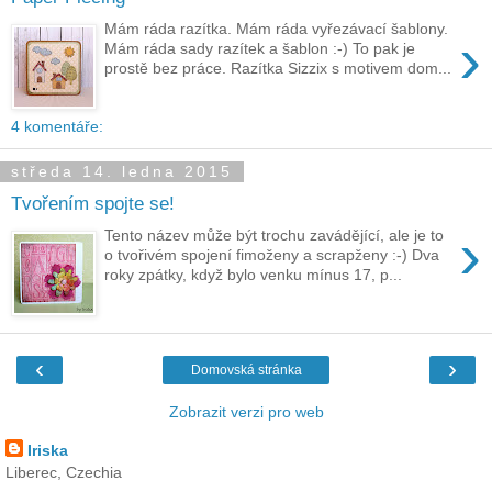
Mám ráda razítka. Mám ráda vyřezávací šablony.
›
Mám ráda sady razítek a šablon :-) To pak je
prostě bez práce. Razítka Sizzix s motivem dom...
4 komentáře:
středa 14. ledna 2015
Tvořením spojte se!
›
Tento název může být trochu zavádějící, ale je to
o tvořivém spojení fimoženy a scrapženy :-) Dva
roky zpátky, když bylo venku mínus 17, p...
‹
›
Domovská stránka
Zobrazit verzi pro web
Iriska
Liberec, Czechia