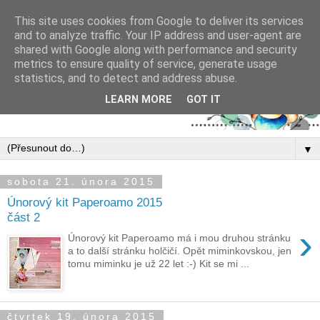
This site uses cookies from Google to deliver its services
and to analyze traffic. Your IP address and user-agent are
shared with Google along with performance and security
metrics to ensure quality of service, generate usage
statistics, and to detect and address abuse.
LEARN MORE
GOT IT
▼
sobota 21. února 2015
Únorový kit Paperoamo 2015
část 2
›
Únorový kit Paperoamo má i mou druhou stránku
a to další stránku holčičí. Opět miminkovskou, jen
tomu miminku je už 22 let :-) Kit se mi ...
čtvrtek 19. února 2015