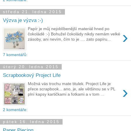
středa 21. ledna 2015
Výzva je výzva :-)
Papír je můj nejoblíbenější materiál hned po
›
čokoládě :-) Bohužel čokolády nikdy nemám velké
zásoby, ani nevím, čím to je .... zato papíru...
7 komentářů:
úterý 20. ledna 2015
Scrapbookový Project Life
Možná vás trochu mate titulek. Project Life je
›
přece scrapbook... ano, je, ale většinou se v PL
plní kapsy kartičkami a fotkami a v tom ...
2 komentáře:
pátek 16. ledna 2015
Paper Piecing