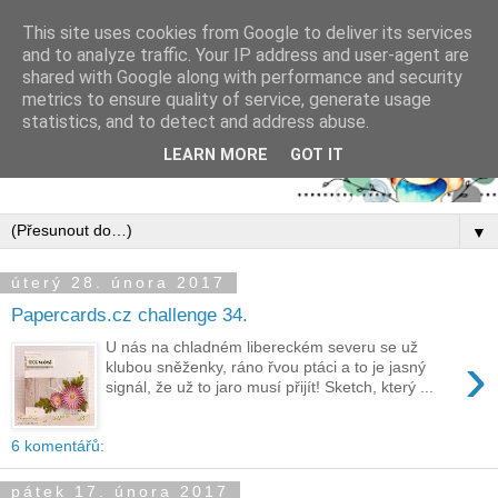
This site uses cookies from Google to deliver its services
and to analyze traffic. Your IP address and user-agent are
shared with Google along with performance and security
metrics to ensure quality of service, generate usage
statistics, and to detect and address abuse.
LEARN MORE
GOT IT
▼
úterý 28. února 2017
Papercards.cz challenge 34.
U nás na chladném libereckém severu se už
›
klubou sněženky, ráno řvou ptáci a to je jasný
signál, že už to jaro musí přijít! Sketch, který ...
6 komentářů:
pátek 17. února 2017