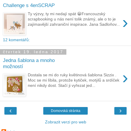
Challenge s 4enSCRAP
Ty výzvy, ty mi nedají spát 😀Francouzský
›
scrapbooking u nás není tolik známý, ale o to je
zajímavější zahraniční inspirace. Jana Sadloňov...
12 komentářů:
čtvrtek 19. ledna 2017
Jedna šablona a mnoho
možností
›
Dostala se mi do ruky květinová šablona Sizzix .
Moc se mi líbila, protože kytiček, motýlů a srdíček
není nikdy dost. Stačí ji vyřezat jed...
‹
›
Domovská stránka
Zobrazit verzi pro web