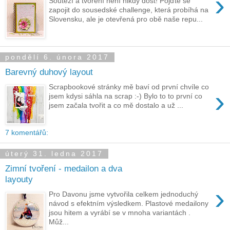
›
Soutěží a tvoření není nikdy dost! Pojďte se
zapojit do sousedské challenge, která probíhá na
Slovensku, ale je otevřená pro obě naše repu...
pondělí 6. února 2017
Barevný duhový layout
Scrapbookové stránky mě baví od první chvíle co
›
jsem kdysi sáhla na scrap :-) Bylo to to první co
jsem začala tvořit a co mě dostalo a už ...
7 komentářů:
úterý 31. ledna 2017
Zimní tvoření - medailon a dva
layouty
›
Pro Davonu jsme vytvořila celkem jednoduchý
návod s efektním výsledkem. Plastové medailony
jsou hitem a vyrábí se v mnoha variantách .
Můž...