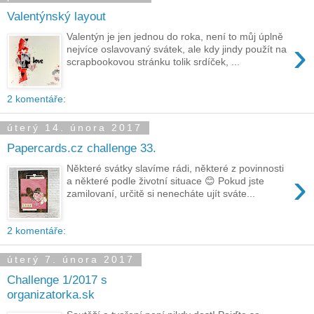
Valentýnský layout
Valentýn je jen jednou do roka, není to můj úplně
›
nejvíce oslavovaný svátek, ale kdy jindy použít na
scrapbookovou stránku tolik srdíček, ...
2 komentáře:
úterý 14. února 2017
Papercards.cz challenge 33.
Některé svátky slavíme rádi, některé z povinnosti
›
a některé podle životní situace 😊 Pokud jste
zamilovaní, určitě si nenecháte ujít sváte...
2 komentáře:
úterý 7. února 2017
Challenge 1/2017 s
organizatorka.sk