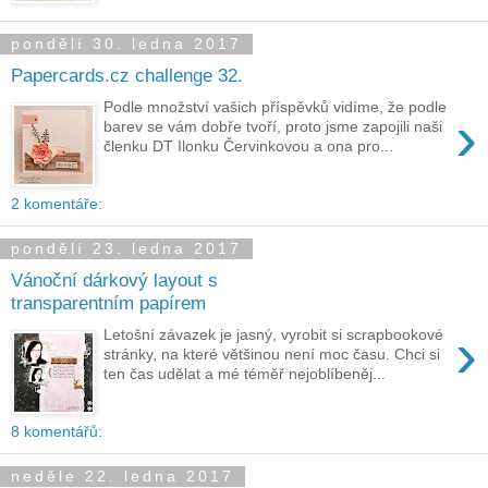
pondělí 30. ledna 2017
Papercards.cz challenge 32.
Podle množství vašich příspěvků vidíme, že podle
›
barev se vám dobře tvoří, proto jsme zapojili naši
členku DT Ilonku Červinkovou a ona pro...
2 komentáře:
pondělí 23. ledna 2017
Vánoční dárkový layout s
transparentním papírem
›
Letošní závazek je jasný, vyrobit si scrapbookové
stránky, na které většinou není moc času. Chci si
ten čas udělat a mé téměř nejoblíbeněj...
8 komentářů:
neděle 22. ledna 2017