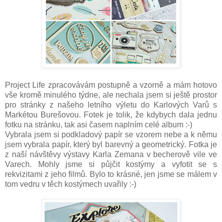
Project Life zpracovávám postupně a vzorně a mám hotovo
vše kromě minulého týdne, ale nechala jsem si ještě prostor
pro stránky z našeho letního výletu do Karlových Varů s
Markétou Burešovou. Fotek je tolik, že kdybych dala jednu
fotku na stránku, tak asi časem naplním celé album :-)
Vybrala jsem si podkladový papír se vzorem nebe a k němu
jsem vybrala papír, který byl barevný a geometrický. Fotka je
z naší návštěvy výstavy Karla Zemana v becherově vile ve
Varech. Mohly jsme si půjčit kostýmy a vyfotit se s
rekvizitami z jeho filmů. Bylo to krásné, jen jsme se málem v
tom vedru v těch kostýmech uvařily :-)