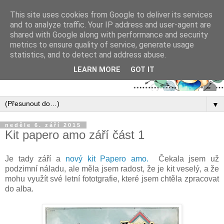
This site uses cookies from Google to deliver its services
and to analyze traffic. Your IP address and user-agent are
shared with Google along with performance and security
metrics to ensure quality of service, generate usage
statistics, and to detect and address abuse.
LEARN MORE
GOT IT
▼
neděle 6. září 2015
Kit papero amo září část 1
Je tady září a
nový kit Papero amo.
Čekala jsem už
podzimní náladu, ale měla jsem radost, že je kit veselý, a že
mohu využít své letní fototgrafie, které jsem chtěla zpracovat
do alba.