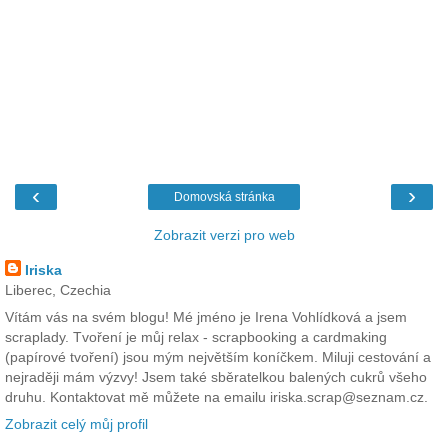
‹
›
Domovská stránka
Zobrazit verzi pro web
Iriska
Liberec, Czechia
Vítám vás na svém blogu! Mé jméno je Irena Vohlídková a jsem
scraplady. Tvoření je můj relax - scrapbooking a cardmaking
(papírové tvoření) jsou mým největším koníčkem. Miluji cestování a
nejraději mám výzvy! Jsem také sběratelkou balených cukrů všeho
druhu. Kontaktovat mě můžete na emailu iriska.scrap@seznam.cz.
Zobrazit celý můj profil