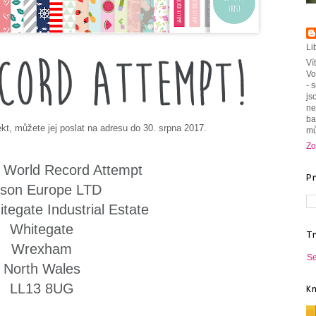
Li
Ví
Vo
- 
js
ne
ba
jekt, můžete jej poslat na adresu do 30. srpna 2017.
mů
Zo
World Record Attempt
P
lison Europe LTD
itegate Industrial Estate
Whitegate
T
Wrexham
Se
North Wales
LL13 8UG
K