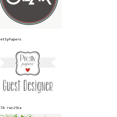
rettyPapers
ETA razítka