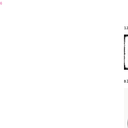
m)
1
B