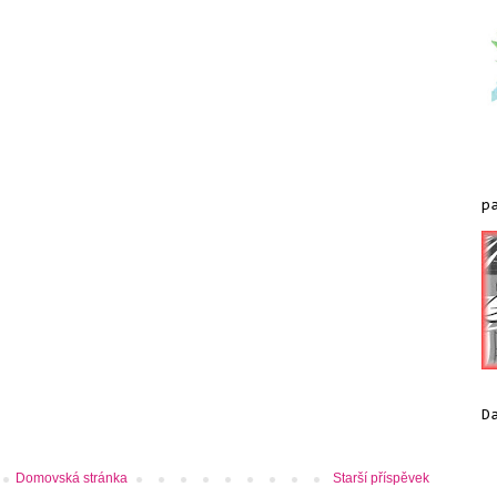
p
D
Domovská stránka
Starší příspěvek