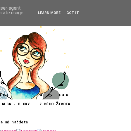
 user-agent
nerate usage
LEARN MORE
GOT IT
ALBA - BLOKY
Z MÉHO ŽIVOTA
de mě najdete