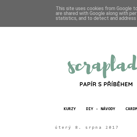
This site uses cookies from Google to 
are shared with Google along with per
statistics, and to detect and address
KURZY
DIY - NÁVODY
CARD
úterý 8. srpna 2017