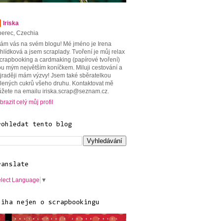
Iriska
berec, Czechia
tám vás na svém blogu! Mé jméno je Irena
hlídková a jsem scraplady. Tvoření je můj relax
scrapbooking a cardmaking (papírové tvoření)
ou mým největším koníčkem. Miluji cestování a
jraději mám výzvy! Jsem také sběratelkou
lených cukrů všeho druhu. Kontaktovat mě
žete na emailu iriska.scrap@seznam.cz.
brazit celý můj profil
rohledat tento blog
ranslate
lect Language
▼
niha nejen o scrapbookingu