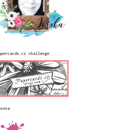
apercards.cz challenge
avona