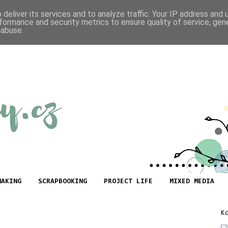
deliver its services and to analyze traffic. Your IP address and
formance and security metrics to ensure quality of service, ge
 abuse.
MAKING
SCRAPBOOKING
PROJECT LIFE
MIXED MEDIA
K