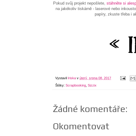
Pokud svůj projekt nepošlete,
stáhněte si ales
na jakékoliv tiskárně - laserové nebo inkous
papíry, zkuste třeba i 
Vystavil
Iriska
v
úterý, srpna 08, 2017
Štítky:
Scrapbooking
,
Sizzix
Žádné komentáře:
Okomentovat