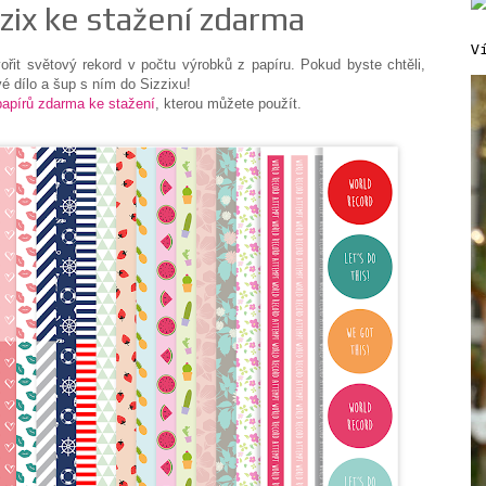
zix ke stažení zdarma
V
řit světový rekord v počtu výrobků z papíru. Pokud byste chtěli,
é dílo a šup s ním do Sizzixu!
papírů zdarma ke stažení
, kterou můžete použít.