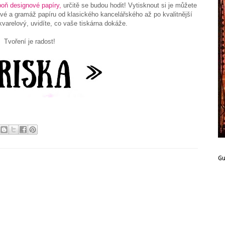
poň designové papíry,
určitě se budou hodit!
Vytisknout si je můžete
tové a gramáž papíru od klasického kancelářského až po kvalitnější
akvarelový, uvidíte, co vaše tiskárna dokáže.
Tvoření je radost!
G