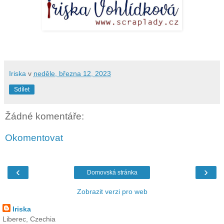
Iriska
v
neděle, března 12, 2023
Sdílet
Žádné komentáře:
Okomentovat
‹
›
Domovská stránka
Zobrazit verzi pro web
Iriska
Liberec, Czechia