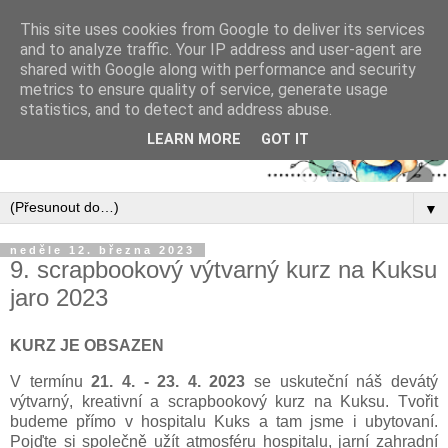
This site uses cookies from Google to deliver its services
and to analyze traffic. Your IP address and user-agent are
shared with Google along with performance and security
metrics to ensure quality of service, generate usage
statistics, and to detect and address abuse.
LEARN MORE
GOT IT
▼
neděle 12. března 2023
9. scrapbookový výtvarný kurz na Kuksu
jaro 2023
KURZ JE OBSAZEN
V termínu
21. 4. - 23. 4. 2023
se uskuteční náš devátý
výtvarný, kreativní a scrapbookový kurz na Kuksu. Tvořit
budeme přímo v hospitalu Kuks a tam jsme i ubytovaní.
Pojďte si společně užít atmosféru hospitalu, jarní zahradní