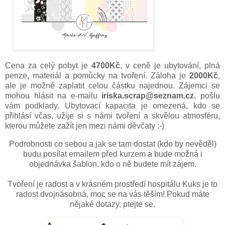
Cena za celý pobyt je
4700
Kč
, v ceně je ubytování, plná
penze, materiál a pomůcky na tvoření. Záloha je
2000Kč
,
ale je možné zaplatit celou částku najednou. Zájemci se
mohou hlásit na e-mailu
iriska.scrap@seznam.cz
, pošlu
vám podklady. Ubytovací kapacita je omezená, kdo se
přihlásí včas, užije si s námi tvoření a skvělou atmosféru,
kterou můžete zažít jen mezi námi děvčaty :-)
Podrobnosti co sebou a jak se tam dostat (kdo by nevěděl)
budu posílat emailem před kurzem a bude možná i
objednávka šablon, kdo o ně budete mít zájem.
Tvoření je radost a v krásném prostředí hospitálu Kuks je to
radost dvojnásobná, moc se na vás těším! Pokud máte
nějaké dotazy, ptejte se.