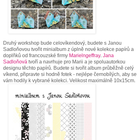
Druhý workshop bude celovíkendový, budete s Janou
Sadloňovou tvořit minialbum z úplně nové kolekce papírů a
doplňků od
francouzské firmy
M
arielngeffray
.
Jana
Sadloňová
tvoří a navrhuje pro Marii a je spoluautorkou
designu těchto papírů. Budete si tvořit album průběžně celý
víkend, připravte si hodně fotek - nejlépe černobílých, aby se
vám hodily k vybrané kolekci. Velikost maximálně 10x15cm.