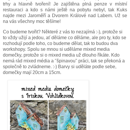
trhy a hlavně tvoření! Je zajištěna plná penze v místní
restauraci a kdo s námi ještě na pobytu nebyl, tak Kuks
najde mezi Jaroměří a Dvorem Králové nad Labem. Už se
na vás všechny moc těšíme!
Co budeme tvořit? Některé z vás to nezajímá :-), protože si
to vždy užijí a jedou, ať děláme co děláme, ale pro ty, kdo se
rozhodují podle toho, co budeme dělat, tak to budou dva
workshopy. Spolu se mnou si uděláme mixed media
domečky, protože si o mixed media už dlouho říkáte. Kdo
nemá rád mixed média a "špinavou" práci, tak se překoná a
společně to zvládneme. :-) Barvy si uděláte podle sebe,
domečky mají 20cm a 15cm.