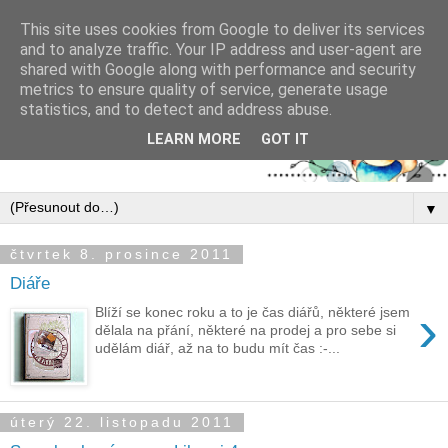
This site uses cookies from Google to deliver its services
and to analyze traffic. Your IP address and user-agent are
shared with Google along with performance and security
metrics to ensure quality of service, generate usage
statistics, and to detect and address abuse.
LEARN MORE
GOT IT
▼
čtvrtek 8. prosince 2011
Diáře
›
Blíží se konec roku a to je čas diářů, některé jsem
dělala na přání, některé na prodej a pro sebe si
udělám diář, až na to budu mít čas :-...
úterý 22. listopadu 2011