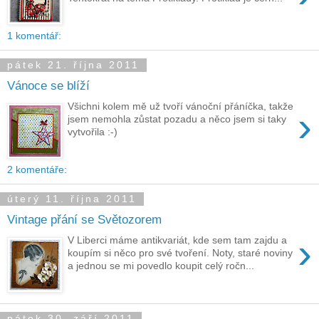
1 komentář:
pátek 21. října 2011
Vánoce se blíží
Všichni kolem mě už tvoří vánoční přáníčka, takže
›
jsem nemohla zůstat pozadu a něco jsem si taky
vytvořila :-)
2 komentáře:
úterý 11. října 2011
Vintage přání se Světozorem
›
V Liberci máme antikvariát, kde sem tam zajdu a
koupím si něco pro své tvoření. Noty, staré noviny
a jednou se mi povedlo koupit celý ročn...
pátek 30. září 2011