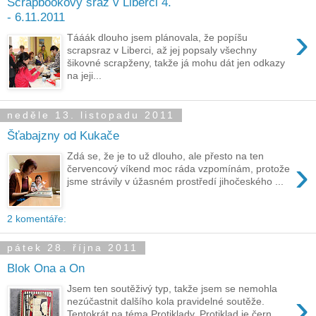
Scrapbookový sraz v Liberci 4.
- 6.11.2011
›
Tááák dlouho jsem plánovala, že popíšu
scrapsraz v Liberci, až jej popsaly všechny
šikovné scrapženy, takže já mohu dát jen odkazy
na jeji...
neděle 13. listopadu 2011
Šťabajzny od Kukače
Zdá se, že je to už dlouho, ale přesto na ten
›
červencový víkend moc ráda vzpomínám, protože
jsme strávily v úžasném prostředí jihočeského ...
2 komentáře:
pátek 28. října 2011
Blok Ona a On
Jsem ten soutěživý typ, takže jsem se nemohla
›
nezúčastnit dalšího kola pravidelné soutěže.
Tentokrát na téma Protiklady. Protiklad je čern...