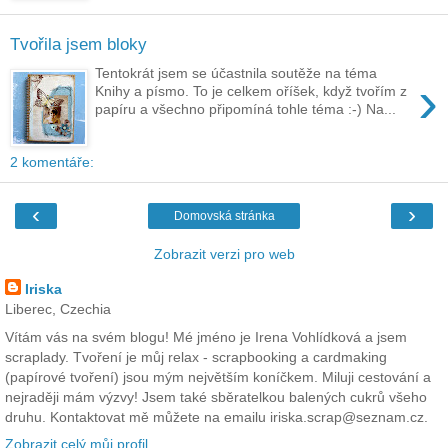
Tvořila jsem bloky
Tentokrát jsem se účastnila soutěže na téma
›
Knihy a písmo. To je celkem oříšek, když tvořím z
papíru a všechno připomíná tohle téma :-) Na...
2 komentáře:
‹
›
Domovská stránka
Zobrazit verzi pro web
Iriska
Liberec, Czechia
Vítám vás na svém blogu! Mé jméno je Irena Vohlídková a jsem
scraplady. Tvoření je můj relax - scrapbooking a cardmaking
(papírové tvoření) jsou mým největším koníčkem. Miluji cestování a
nejraději mám výzvy! Jsem také sběratelkou balených cukrů všeho
druhu. Kontaktovat mě můžete na emailu iriska.scrap@seznam.cz.
Zobrazit celý můj profil