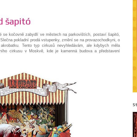
d šapitó
ré se kočovně zabydlí ve městech na parkovištích, postaví šapitó,
. Slečna pokladní prodá vstupenky, změní se na provazochodkyni, o
 akrobatku. Tento typ cirkusů nevyhledávám, ale kdybych měla
átního cirkusu v Moskvě, kde je kamenná budova a představení
S