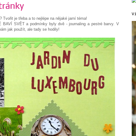
tránky
V
vořit je třeba a to nejlépe na nějaké jarní téma!
 BAVÍ SVĚT a podmínky byly dvě - journaling a pestré barvy. V
m jak použít, ale tady se hodily!