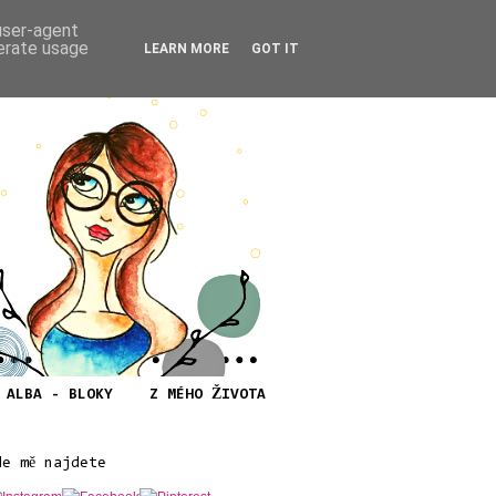
 user-agent
nerate usage
LEARN MORE
GOT IT
ALBA - BLOKY
Z MÉHO ŽIVOTA
de mě najdete