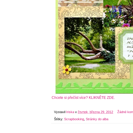
Chcete si přečíst více? KLIKNĚTE ZDE.
Vystavil
Iriska
v
čtvrtek, března 29, 2012
Žádné kom
Štítky:
Scrapbooking
,
Stránky do alba