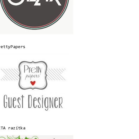
rettyPapers
ETA razítka