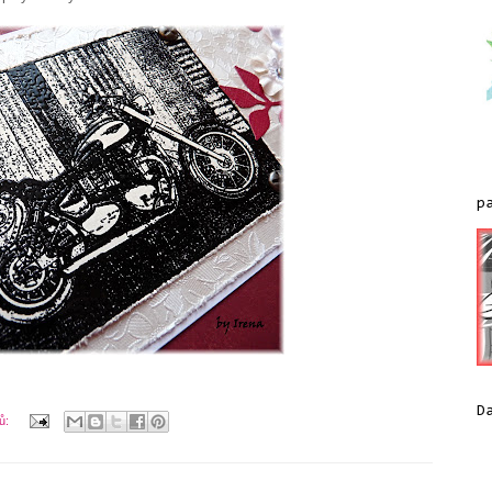
p
D
ů: