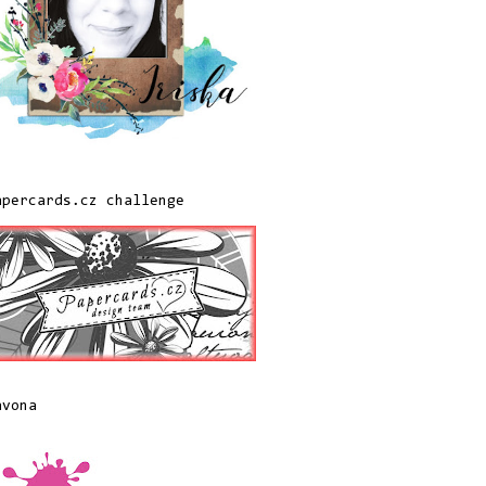
apercards.cz challenge
avona