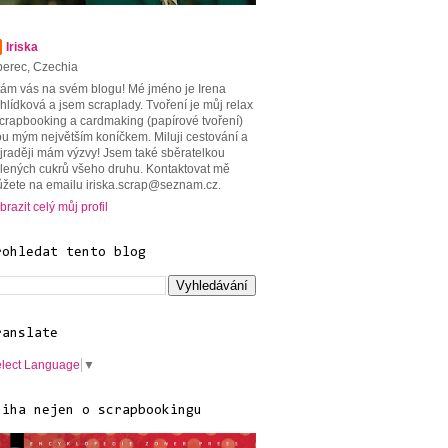
Iriska
berec, Czechia
tám vás na svém blogu! Mé jméno je Irena
hlídková a jsem scraplady. Tvoření je můj relax
scrapbooking a cardmaking (papírové tvoření)
ou mým největším koníčkem. Miluji cestování a
jraději mám výzvy! Jsem také sběratelkou
lených cukrů všeho druhu. Kontaktovat mě
žete na emailu iriska.scrap@seznam.cz.
brazit celý můj profil
rohledat tento blog
ranslate
lect Language
▼
niha nejen o scrapbookingu