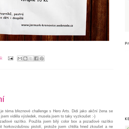
P
řů:
ní
je téma březnové challenge s Hero Arts. Didi jako akční žena se
ž jsem viděla výsledek, musela jsem to taky vyzkoušet :-)
K
zaďové razítko. Použila jsem bílý color box a pozaďové razítko
 horkovzdušnou pistolí, protože jsem chtěla hned zkoušet a ne