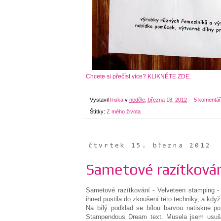
Chcete si přečíst více? KLIKNĚTE ZDE.
Vystavil
Iriska
v
neděle, března 18, 2012
5 komentá
Štítky:
Z mého života
čtvrtek 15. března 2012
Sametové razítková
Sametové razítkování - Velveteen stamping - 
ihned pustila do zkoušení této techniky, a kdy
Na bílý podklad se bílou barvou natiskne po
Stampendous Dream text. Musela jsem usušit