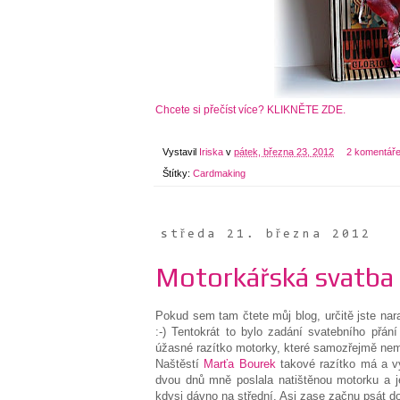
Chcete si přečíst více? KLIKNĚTE ZDE.
Vystavil
Iriska
v
pátek, března 23, 2012
2 komentář
Štítky:
Cardmaking
středa 21. března 2012
Motorkářská svatba
Pokud sem tam čtete můj blog, určitě jste nar
:-) Tentokrát to bylo zadání svatebního přán
úžasné razítko motorky, které samozřejmě nem
Naštěstí
Marťa Bourek
takové razítko má a vy
dvou dnů mně poslala natištěnou motorku a j
kdysi dávno na střední. Asi zase začnu psát do