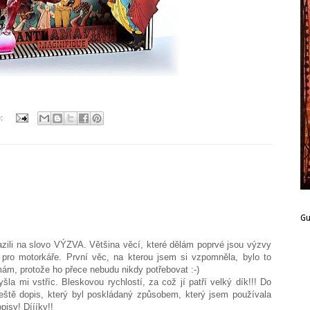
e:
G
azili na slovo VÝZVA. Většina věcí, které dělám poprvé jsou výzvy
í pro motorkáře. První věc, na kterou jsem si vzpomněla, bylo to
ám, protože ho přece nebudu nikdy potřebovat :-)
šla mi vstříc. Bleskovou rychlostí, za což jí patří velký dík!!! Do
eště dopis, který byl poskládaný způsobem, který jsem používala
pisy! Díííky!!