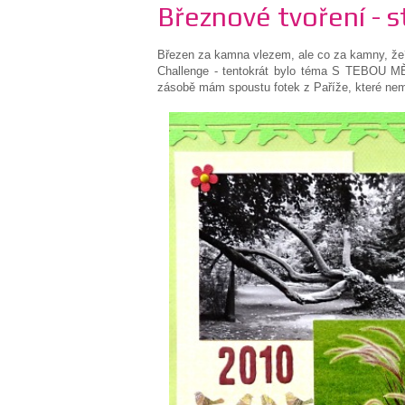
Březnové tvoření - s
Březen za kamna vlezem, ale co za kamny, že? T
Challenge - tentokrát bylo téma S TEBOU MĚ
zásobě mám spoustu fotek z Paříže, které nemá