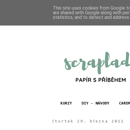
This site uses cookies from Google to 
are shared with Google along with per
statistics, and to detect and address
KURZY
DIY - NÁVODY
CARD
čtvrtek 29. března 2012