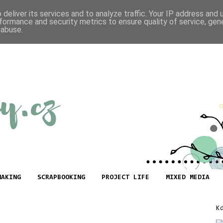
deliver its services and to analyze traffic. Your IP address and
formance and security metrics to ensure quality of service, ge
 abuse.
MAKING
SCRAPBOOKING
PROJECT LIFE
MIXED MEDIA
K