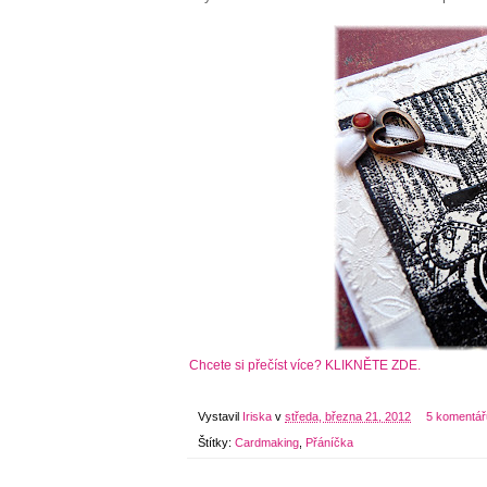
Chcete si přečíst více? KLIKNĚTE ZDE.
Vystavil
Iriska
v
středa, března 21, 2012
5 komentář
Štítky:
Cardmaking
,
Přáníčka