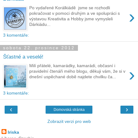
Po vydařené Korálkiádě jsme se rozhodli
›
pokračovat v pomoci druhým a ve spolupráci s
výstavou Kreativita a Hobby jsme vymysleli
Dárkiádu...
3 komentáře:
sobota 22. prosince 2012
Šťastné a veselé!
Milí přátelé, kamarádky, kamarádi, občasní i
›
pravidelní čtenáři mého blogu, děkuji vám, že si v
dnešní uspěchané době najdete chvilku ča...
3 komentáře:
‹
›
Domovská stránka
Zobrazit verzi pro web
Iriska