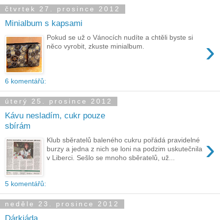
čtvrtek 27. prosince 2012
Minialbum s kapsami
Pokud se už o Vánocích nudíte a chtěli byste si
›
něco vyrobit, zkuste minialbum.
6 komentářů:
úterý 25. prosince 2012
Kávu nesladím, cukr pouze
sbírám
›
Klub sběratelů baleného cukru pořádá pravidelné
burzy a jedna z nich se loni na podzim uskutečnila
v Liberci. Sešlo se mnoho sběratelů, už...
5 komentářů:
neděle 23. prosince 2012
Dárkiáda