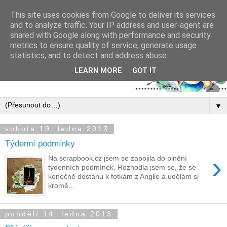
This site uses cookies from Google to deliver its services
and to analyze traffic. Your IP address and user-agent are
shared with Google along with performance and security
metrics to ensure quality of service, generate usage
statistics, and to detect and address abuse.
LEARN MORE
GOT IT
▼
sobota 19. ledna 2013
Týdenní podmínky
›
Na scrapbook.cz jsem se zapojila do plnění
týdenních podmínek. Rozhodla jsem se, že se
konečně dostanu k fotkám z Anglie a udělám si
kromě...
pondělí 14. ledna 2013