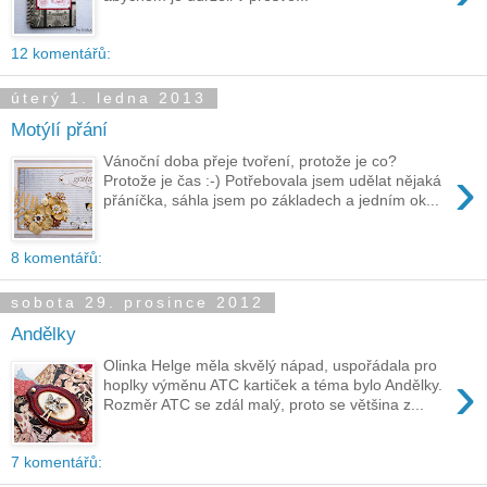
12 komentářů:
úterý 1. ledna 2013
Motýlí přání
Vánoční doba přeje tvoření, protože je co?
›
Protože je čas :-) Potřebovala jsem udělat nějaká
přáníčka, sáhla jsem po základech a jedním ok...
8 komentářů:
sobota 29. prosince 2012
Andělky
Olinka Helge měla skvělý nápad, uspořádala pro
›
hoplky výměnu ATC kartiček a téma bylo Andělky.
Rozměr ATC se zdál malý, proto se většina z...
7 komentářů: