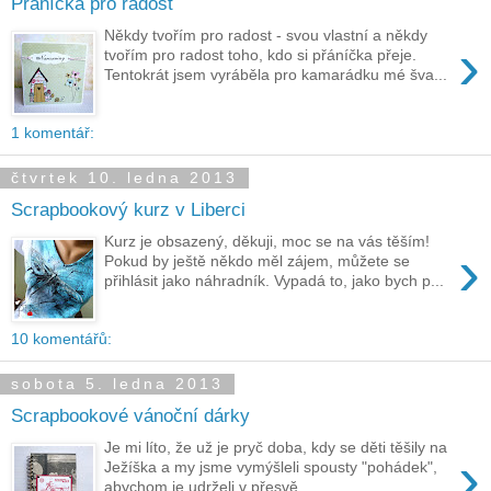
Přáníčka pro radost
Někdy tvořím pro radost - svou vlastní a někdy
›
tvořím pro radost toho, kdo si přáníčka přeje.
Tentokrát jsem vyráběla pro kamarádku mé šva...
1 komentář:
čtvrtek 10. ledna 2013
Scrapbookový kurz v Liberci
Kurz je obsazený, děkuji, moc se na vás těším!
›
Pokud by ještě někdo měl zájem, můžete se
přihlásit jako náhradník. Vypadá to, jako bych p...
10 komentářů:
sobota 5. ledna 2013
Scrapbookové vánoční dárky
Je mi líto, že už je pryč doba, kdy se děti těšily na
›
Ježíška a my jsme vymýšleli spousty "pohádek",
abychom je udrželi v přesvě...