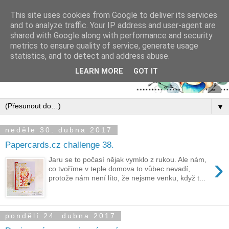
This site uses cookies from Google to deliver its services
and to analyze traffic. Your IP address and user-agent are
shared with Google along with performance and security
metrics to ensure quality of service, generate usage
statistics, and to detect and address abuse.
LEARN MORE
GOT IT
▼
neděle 30. dubna 2017
Papercards.cz challenge 38.
›
Jaru se to počasí nějak vymklo z rukou. Ale nám,
co tvoříme v teple domova to vůbec nevadí,
protože nám není líto, že nejsme venku, když t...
pondělí 24. dubna 2017