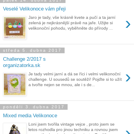
pátek 14. dubna 2017
Veselé Velikonoce vám přeji
›
Jaro je tady, vše krásně kvete a pučí a ta jarní
zelená je nejkrásnější právě na jaře. Užijte si
velikonoční pohodu, vyběhněte do přírody ...
středa 5. dubna 2017
Challenge 2/2017 s
organizatorka.sk
›
Je tady velmi jarní a dá se říci i velmi velikonoční
challenge. U sousedů se soutěží! Pojďte si to užít
a tvořte nejen se mnou, ale i s de...
pondělí 3. dubna 2017
Mixed media Velikonoce
Loni jsem tvořila vintage vejce , proto jsem se
›
letos rozhodla pro jinou techniku a rovnou jsem