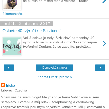
se pustila do mixed media vejcete. Tradičn...
4 komentáře:
neděle 2. dubna 2017
Oslavte 40. výročí se Sizzixem!
›
Velká oslava je tady! Sizix slaví narozeniny! 40.
výročí a to se musí oslavit čím? No samozřejmě
tvořením! Doufám, že se zapojíte, protože...
‹
›
Domovská stránka
Zobrazit verzi pro web
Iriska
Liberec, Czechia
Vítám vás na svém blogu! Mé jméno je Irena Vohlídková a jsem
scraplady. Tvoření je můj relax - scrapbooking a cardmaking
(papírové tvoření) jsou mým největším koníčkem. Miluji cestování a