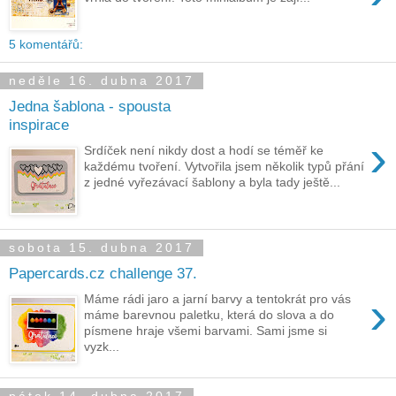
5 komentářů:
neděle 16. dubna 2017
Jedna šablona - spousta
inspirace
›
Srdíček není nikdy dost a hodí se téměř ke
každému tvoření. Vytvořila jsem několik typů přání
z jedné vyřezávací šablony a byla tady ještě...
sobota 15. dubna 2017
Papercards.cz challenge 37.
›
Máme rádi jaro a jarní barvy a tentokrát pro vás
máme barevnou paletku, která do slova a do
písmene hraje všemi barvami. Sami jsme si
vyzk...