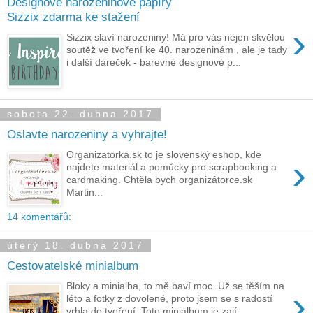
Designové narozeninové papíry
Sizzix zdarma ke stažení
›
Sizzix slaví narozeniny! Má pro vás nejen skvělou
soutěž ve tvoření ke 40. narozeninám , ale je tady
i další dáreček - barevné designové p...
sobota 22. dubna 2017
Oslavte narozeniny a vyhrajte!
Organizatorka.sk to je slovenský eshop, kde
›
najdete materiál a pomůcky pro scrapbooking a
cardmaking. Chtěla bych organizátorce.sk
Martin...
14 komentářů:
úterý 18. dubna 2017
Cestovatelské minialbum
Bloky a minialba, to mě baví moc. Už se těším na
›
léto a fotky z dovolené, proto jsem se s radostí
vrhla do tvoření. Toto minialbum je zají...