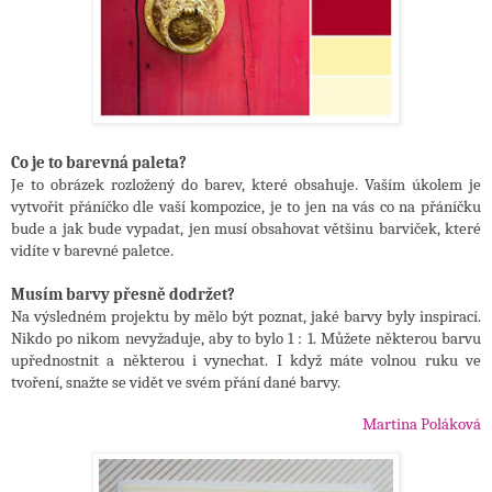
Co je to barevná paleta?
Je to obrázek rozložený do barev, které obsahuje. Vaším úkolem je
vytvořit přáníčko dle vaší kompozice, je to jen na vás co na přáníčku
bude a jak bude vypadat, jen musí obsahovat většinu barviček, které
vidíte v barevné paletce.
Musím barvy přesně dodržet?
Na výsledném projektu by mělo být poznat, jaké barvy byly inspirací.
Nikdo po nikom nevyžaduje, aby to bylo 1 : 1. Můžete některou barvu
upřednostnit a některou i vynechat. I když máte volnou ruku ve
tvoření, snažte se vidět ve svém přání dané barvy.
Martina Poláková