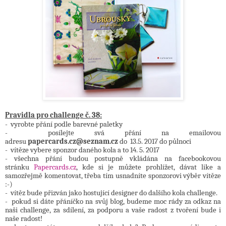
Pravidla pro challenge č. 38:
- vyrobte přání podle barevné paletky
- posílejte svá přání na emailovou
adresu
papercards.cz@seznam.cz
do 13.5. 2017 do půlnoci
- vítěze vybere sponzor daného kola a to 14. 5. 2017
- všechna přání budou postupně vkládána na facebookovou
stránku
Papercards.cz
, kde si je můžete prohlížet, dávat like a
samozřejmě komentovat, třeba tím usnadníte sponzorovi výběr vítěze
:-)
- vítěz bude přizván jako hostující designer do dalšího kola challenge.
- pokud si dáte přáníčko na svůj blog, budeme moc rády za odkaz na
naši challenge, za sdílení, za podporu a vaše radost z tvoření bude i
naše radost!