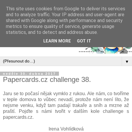
This site uses cookies from Google to deliver its services
and to analyze traffic. Your IP address and user-agent are
shared with Google along with performance and security
metrics to ensure quality of service, generate usage
statistics, and to detect and address abuse.
LEARN MORE
GOT IT
▼
neděle 30. dubna 2017
Papercards.cz challenge 38.
Jaru se to počasí nějak vymklo z rukou. Ale nám, co tvoříme
v teple domova to vůbec nevadí, protože nám není líto, že
nejsme venku, když tam padají trakaře a sníh a mrzne až
praští. Pojďte s námi tvořit v dalším kole challenge s
papercards.cz.
Irena Vohlídková