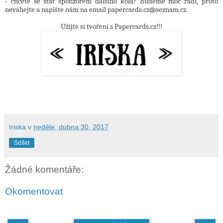
- chcete se stát sponzorem dalšího kola? Budeme moc rádi, proto
neváhejte a napište nám na email papercards.cz@seznam.cz.
Užijte si tvoření s Papercards.cz!!!
Iriska
v
neděle, dubna 30, 2017
Sdílet
Žádné komentáře:
Okomentovat