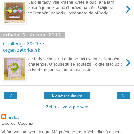
›
Jaro je tady, vše krásně kvete a pučí a ta jarní
zelená je nejkrásnější právě na jaře. Užijte si
velikonoční pohodu, vyběhněte do přírody ...
středa 5. dubna 2017
Challenge 2/2017 s
organizatorka.sk
›
Je tady velmi jarní a dá se říci i velmi velikonoční
challenge. U sousedů se soutěží! Pojďte si to užít
a tvořte nejen se mnou, ale i s de...
‹
›
Domovská stránka
Zobrazit verzi pro web
Iriska
Liberec, Czechia
Vítám vás na svém blogu! Mé jméno je Irena Vohlídková a jsem