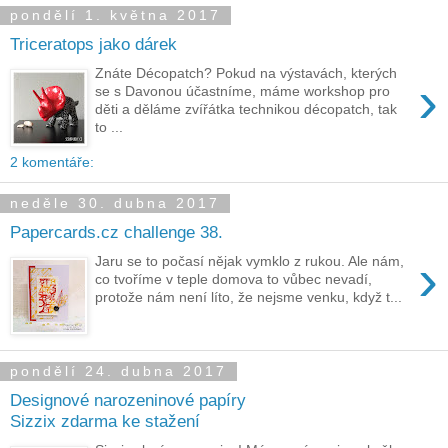
pondělí 1. května 2017
Triceratops jako dárek
Znáte Décopatch? Pokud na výstavách, kterých
›
se s Davonou účastníme, máme workshop pro
děti a děláme zvířátka technikou décopatch, tak
to ...
2 komentáře:
neděle 30. dubna 2017
Papercards.cz challenge 38.
›
Jaru se to počasí nějak vymklo z rukou. Ale nám,
co tvoříme v teple domova to vůbec nevadí,
protože nám není líto, že nejsme venku, když t...
pondělí 24. dubna 2017
Designové narozeninové papíry
Sizzix zdarma ke stažení