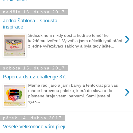
neděle 16. dubna 2017
Jedna šablona - spousta
inspirace
›
Srdíček není nikdy dost a hodí se téměř ke
každému tvoření. Vytvořila jsem několik typů přání
z jedné vyřezávací šablony a byla tady ještě...
sobota 15. dubna 2017
Papercards.cz challenge 37.
›
Máme rádi jaro a jarní barvy a tentokrát pro vás
máme barevnou paletku, která do slova a do
písmene hraje všemi barvami. Sami jsme si
vyzk...
pátek 14. dubna 2017
Veselé Velikonoce vám přeji