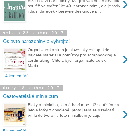
›
Sizzix slaví narozeniny! Má pro vás nejen skvělou
soutěž ve tvoření ke 40. narozeninám , ale je tady
i další dáreček - barevné designové p...
sobota 22. dubna 2017
Oslavte narozeniny a vyhrajte!
Organizatorka.sk to je slovenský eshop, kde
›
najdete materiál a pomůcky pro scrapbooking a
cardmaking. Chtěla bych organizátorce.sk
Martin...
14 komentářů:
úterý 18. dubna 2017
Cestovatelské minialbum
Bloky a minialba, to mě baví moc. Už se těším na
›
léto a fotky z dovolené, proto jsem se s radostí
vrhla do tvoření. Toto minialbum je zají...
5 komentářů: