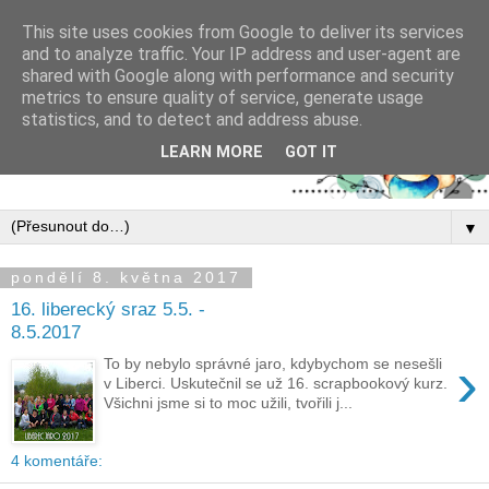
This site uses cookies from Google to deliver its services
and to analyze traffic. Your IP address and user-agent are
shared with Google along with performance and security
metrics to ensure quality of service, generate usage
statistics, and to detect and address abuse.
LEARN MORE
GOT IT
▼
pondělí 8. května 2017
16. liberecký sraz 5.5. -
8.5.2017
›
To by nebylo správné jaro, kdybychom se nesešli
v Liberci. Uskutečnil se už 16. scrapbookový kurz.
Všichni jsme si to moc užili, tvořili j...
4 komentáře: