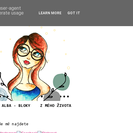
 user-agent
nerate usage
LEARN MORE
GOT IT
ALBA - BLOKY
Z MÉHO ŽIVOTA
de mě najdete