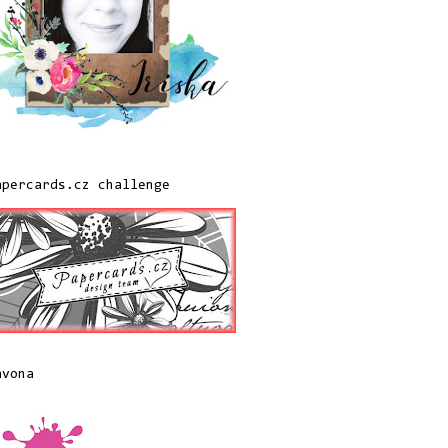
apercards.cz challenge
avona