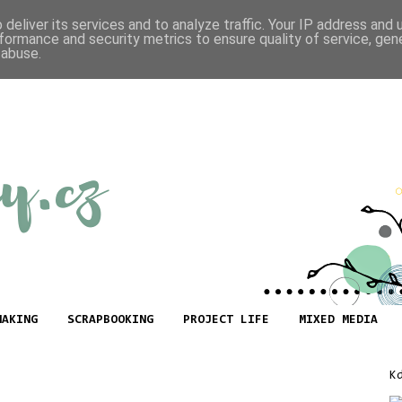
deliver its services and to analyze traffic. Your IP address and
formance and security metrics to ensure quality of service, ge
 abuse.
MAKING
SCRAPBOOKING
PROJECT LIFE
MIXED MEDIA
K