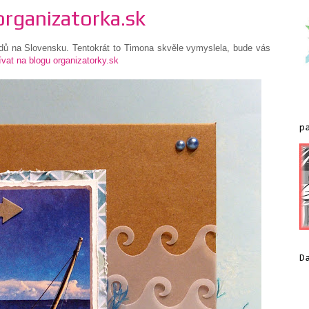
organizatorka.sk
dů na Slovensku. Tentokrát to Timona skvěle vymyslela, bude vás
vat na blogu organizatorky.sk
p
D