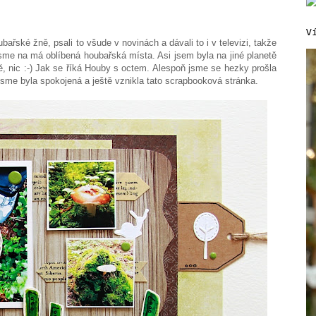
V
bařské žně, psali to všude v novinách a dávali to i v televizi, takže
jsme na má oblíbená houbařská místa. Asi jsem byla na jiné planetě
ě, nic :-) Jak se říká Houby s octem. Alespoň jsme se hezky prošla
 jsme byla spokojená a ještě vznikla tato scrapbooková stránka.