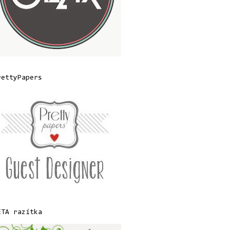
rettyPapers
ETA razítka