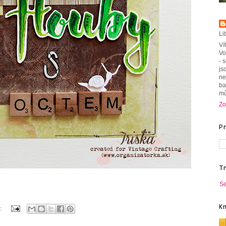
Li
Ví
Vo
- 
js
ne
ba
mů
Zo
P
T
Se
K
e: