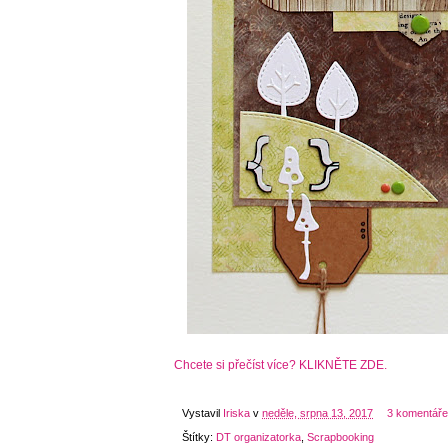
Chcete si přečíst více? KLIKNĚTE ZDE.
Vystavil
Iriska
v
neděle, srpna 13, 2017
3 komentář
Štítky:
DT organizatorka
,
Scrapbooking