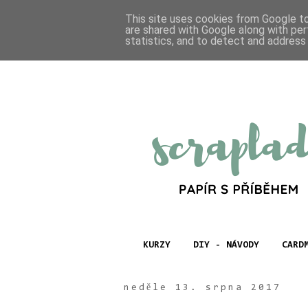
This site uses cookies from Google to 
are shared with Google along with per
statistics, and to detect and address
KURZY
DIY - NÁVODY
CARD
neděle 13. srpna 2017