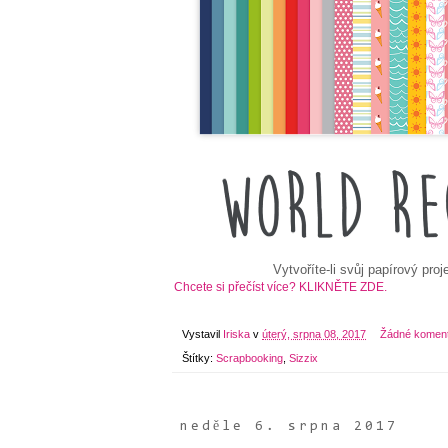
Vytvoříte-li svůj papírový pro
Chcete si přečíst více? KLIKNĚTE ZDE.
Vystavil
Iriska
v
úterý, srpna 08, 2017
Žádné komen
Štítky:
Scrapbooking
,
Sizzix
neděle 6. srpna 2017