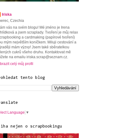
Iriska
berec, Czechia
tám vás na svém blogu! Mé jméno je Irena
hlídková a jsem scraplady. Tvoření je můj relax
scrapbooking a cardmaking (papírové tvoření)
ou mým největším koníčkem. Miluji cestování a
jraději mám výzvy! Jsem také sběratelkou
lených cukrů všeho druhu. Kontaktovat mě
žete na emailu iriska.scrap@seznam.cz.
brazit celý můj profil
rohledat tento blog
ranslate
lect Language
▼
niha nejen o scrapbookingu