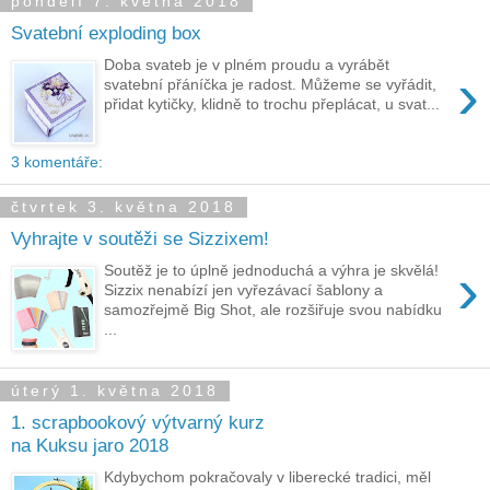
pondělí 7. května 2018
Svatební exploding box
Doba svateb je v plném proudu a vyrábět
›
svatební přáníčka je radost. Můžeme se vyřádit,
přidat kytičky, klidně to trochu přeplácat, u svat...
3 komentáře:
čtvrtek 3. května 2018
Vyhrajte v soutěži se Sizzixem!
›
Soutěž je to úplně jednoduchá a výhra je skvělá!
Sizzix nenabízí jen vyřezávací šablony a
samozřejmě Big Shot, ale rozšiřuje svou nabídku
...
úterý 1. května 2018
1. scrapbookový výtvarný kurz
na Kuksu jaro 2018
Kdybychom pokračovaly v liberecké tradici, měl