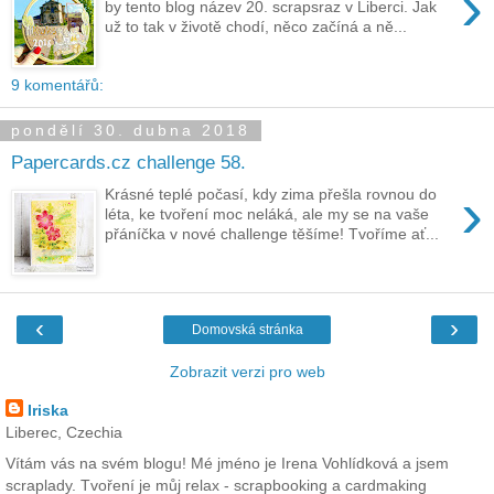
›
by tento blog název 20. scrapsraz v Liberci. Jak
už to tak v životě chodí, něco začíná a ně...
9 komentářů:
pondělí 30. dubna 2018
Papercards.cz challenge 58.
›
Krásné teplé počasí, kdy zima přešla rovnou do
léta, ke tvoření moc neláká, ale my se na vaše
přáníčka v nové challenge těšíme! Tvoříme ať...
‹
›
Domovská stránka
Zobrazit verzi pro web
Iriska
Liberec, Czechia
Vítám vás na svém blogu! Mé jméno je Irena Vohlídková a jsem
scraplady. Tvoření je můj relax - scrapbooking a cardmaking