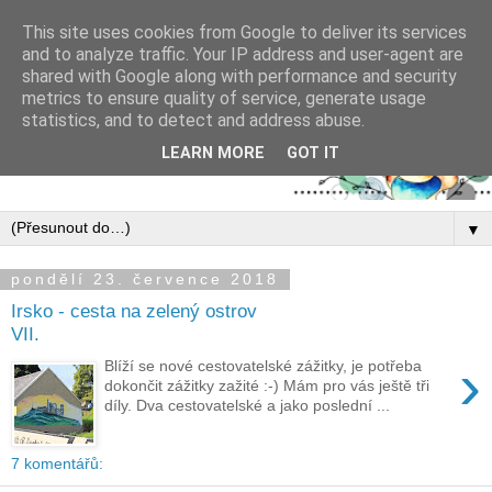
This site uses cookies from Google to deliver its services
and to analyze traffic. Your IP address and user-agent are
shared with Google along with performance and security
metrics to ensure quality of service, generate usage
statistics, and to detect and address abuse.
LEARN MORE
GOT IT
▼
pondělí 23. července 2018
Irsko - cesta na zelený ostrov
VII.
›
Blíží se nové cestovatelské zážitky, je potřeba
dokončit zážitky zažité :-) Mám pro vás ještě tři
díly. Dva cestovatelské a jako poslední ...
7 komentářů: