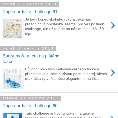
pátek 15. června 2018
Papercards.cz challenge 61.
›
Je tady konec školního roku a čeká nás
prázdninová přestávka. Máme pro vás poslední
challenge, ale už teď se na nás můžete těšit 30.
srpn...
pátek 8. června 2018
Barvy moře a léta na plátěné
tašce
›
Původní plán bylo malování černého třička a
představovala jsem si zlatou pastu a sprej, abych
si zkrátka vytvořila něco elegantního na lét...
středa 30. května 2018
Papercards.cz challenge 60.
Tato challenge je trochu jubilejní a také je
předposlední před letní prázdninovou pauzou,