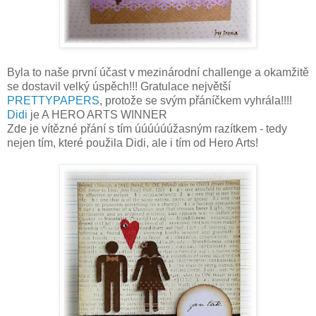
Byla to naše první účast v mezinárodní challenge a okamžitě
se dostavil velký úspěch!!! Gratulace největší
PRETTYPAPERS
, protože se svým přáníčkem vyhrála!!!!
Didi
je A HERO ARTS WINNER
Zde je vítězné přání s tím úúúúúúžasným razítkem - tedy
nejen tím, které použila Didi, ale i tím od Hero Arts!