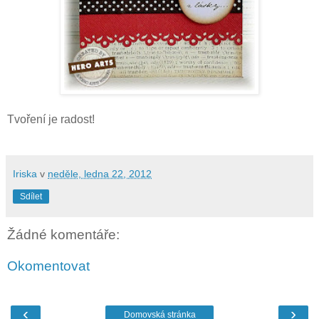
Tvoření je radost!
Iriska
v
neděle, ledna 22, 2012
Sdílet
Žádné komentáře:
Okomentovat
‹
›
Domovská stránka