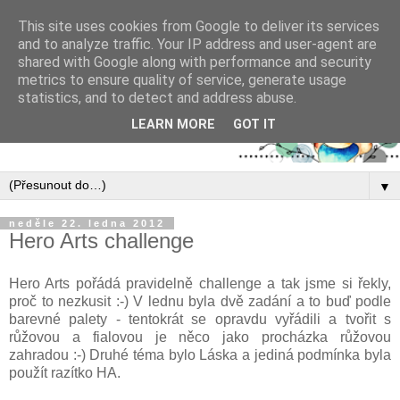
This site uses cookies from Google to deliver its services
and to analyze traffic. Your IP address and user-agent are
shared with Google along with performance and security
metrics to ensure quality of service, generate usage
statistics, and to detect and address abuse.
LEARN MORE
GOT IT
▼
neděle 22. ledna 2012
Hero Arts challenge
Hero Arts pořádá pravidelně challenge a tak jsme si řekly,
proč to nezkusit :-) V lednu byla dvě zadání a to buď podle
barevné palety - tentokrát se opravdu vyřádili a tvořit s
růžovou a fialovou je něco jako procházka růžovou
zahradou :-) Druhé téma bylo Láska a jediná podmínka byla
použít razítko HA.