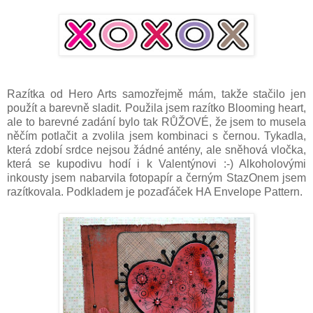
Razítka od Hero Arts samozřejmě mám, takže stačilo jen
použít a barevně sladit. Použila jsem razítko Blooming heart,
ale to barevné zadání bylo tak RŮŽOVÉ, že jsem to musela
něčím potlačit a zvolila jsem kombinaci s černou. Tykadla,
která zdobí srdce nejsou žádné antény, ale sněhová vločka,
která se kupodivu hodí i k Valentýnovi :-) Alkoholovými
inkousty jsem nabarvila fotopapír a černým StazOnem jsem
razítkovala. Podkladem je pozaďáček HA Envelope Pattern.