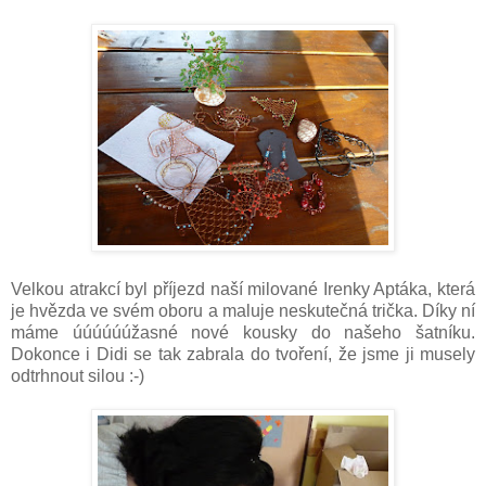
Velkou atrakcí byl příjezd naší milované Irenky Aptáka, která
je hvězda ve svém oboru a maluje neskutečná trička. Díky ní
máme úúúúúúžasné nové kousky do našeho šatníku.
Dokonce i Didi se tak zabrala do tvoření, že jsme ji musely
odtrhnout silou :-)