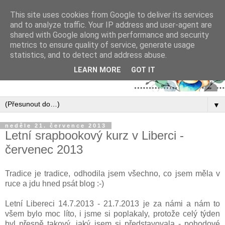
This site uses cookies from Google to deliver its services
and to analyze traffic. Your IP address and user-agent are
shared with Google along with performance and security
metrics to ensure quality of service, generate usage
statistics, and to detect and address abuse.
LEARN MORE
GOT IT
▼
neděle 21. července 2013
Letní srapbookový kurz v Liberci -
červenec 2013
Tradice je tradice, odhodila jsem všechno, co jsem měla v
ruce a jdu hned psát blog :-)
Letní Libereci 14.7.2013 - 21.7.2013 je za námi a nám to
všem bylo moc líto, i jsme si poplakaly, protože celý týden
byl přesně takový, jaký jsem si představovala - pohodové