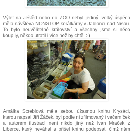
Výlet na Ještěd nebo do ZOO nebyl jediný, velký úspěch
měla návštěva NONSTOP korálkárny v Jablonci nad Nisou.
To bylo neuvěřitelné království a všechny jsme si něco
koupily, někdo utratil i více než by chtěl :-)
Amálka Screblová měla sebou úžasnou knihu Krysáci,
kterou napsal Jiří Žáček, byl podle ní zfilmovaný i večerníček
a autorem ilustrací není nikdo jiný než Ivan Mraček z
Liberce, který neváhal a přišel knihu podepsat, čímž nám