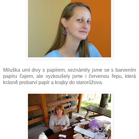
Miluška umí divy s papírem, seznámily jsme se s barvením
papíru čajem, ale vyzkoušely jsme i červenou řepu, která
krásně probarví papír a krajky do starorůžova.