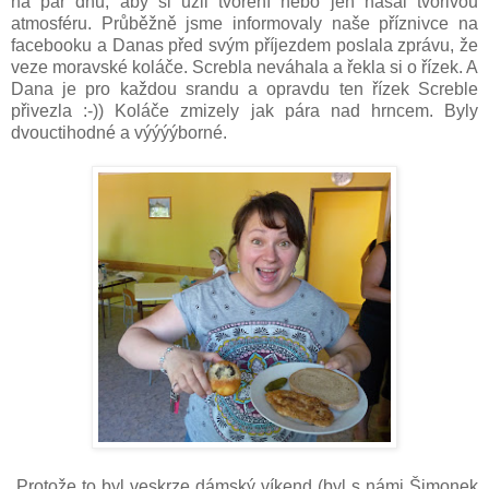
na pár dnů, aby si užil tvoření nebo jen nasál tvořivou
atmosféru. Průběžně jsme informovaly naše příznivce na
facebooku a Danas před svým příjezdem poslala zprávu, že
veze moravské koláče. Screbla neváhala a řekla si o řízek. A
Dana je pro každou srandu a opravdu ten řízek Screble
přivezla :-)) Koláče zmizely jak pára nad hrncem. Byly
dvouctihodné a výýýýborné.
Protože to byl veskrze dámský víkend (byl s námi Šimonek