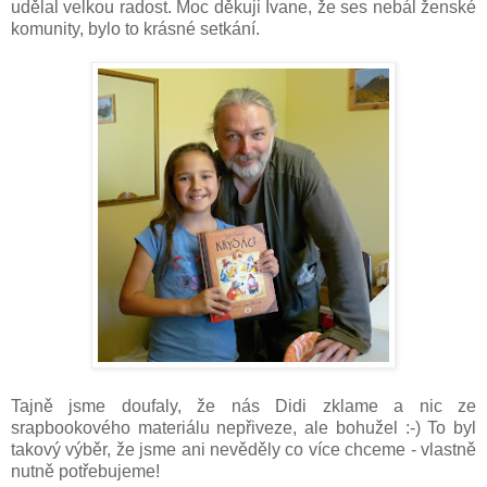
udělal velkou radost. Moc děkuji Ivane, že ses nebál ženské
komunity, bylo to krásné setkání.
Tajně jsme doufaly, že nás Didi zklame a nic ze
srapbookového materiálu nepřiveze, ale bohužel :-) To byl
takový výběr, že jsme ani nevěděly co více chceme - vlastně
nutně potřebujeme!