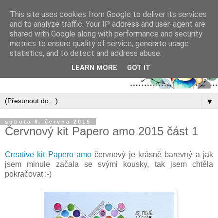
This site uses cookies from Google to deliver its services
and to analyze traffic. Your IP address and user-agent are
shared with Google along with performance and security
metrics to ensure quality of service, generate usage
statistics, and to detect and address abuse.
LEARN MORE
GOT IT
▼
sobota 6. června 2015
Červnový kit Papero amo 2015 část 1
Creative kit Papero amo
červnový je krásně barevný a jak
jsem minule začala se svými kousky, tak jsem chtěla
pokračovat :-)