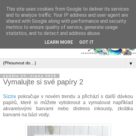
This site uses cookies from Google to deliver its services
and to analyze traffic. Your IP address and user-agent are
shared with Google along with performance and security
metrics to ensure quality of service, generate usage
statistics, and to detect and address abuse.
LEARN MORE
GOT IT
▼
neděle 23. srpna 2015
Vymalujte si své papíry 2
Sizzix
pokračuje v novém trendu a přichází s další dávkou
papírů, které si můžete vytisknout a vymalovat například
akvarelovými barvami nebo distress inkousty, zkrátka
barvami na bázi vody.