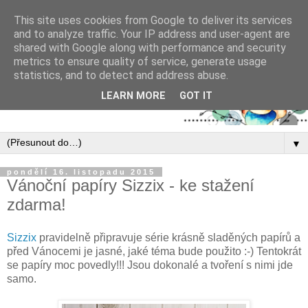
This site uses cookies from Google to deliver its services
and to analyze traffic. Your IP address and user-agent are
shared with Google along with performance and security
metrics to ensure quality of service, generate usage
statistics, and to detect and address abuse.
LEARN MORE
GOT IT
▼
pondělí 16. listopadu 2015
Vánoční papíry Sizzix - ke stažení
zdarma!
Sizzix
pravidelně připravuje série krásně sladěných papírů a
před Vánocemi je jasné, jaké téma bude použito :-) Tentokrát
se papíry moc povedly!!! Jsou dokonalé a tvoření s nimi jde
samo.