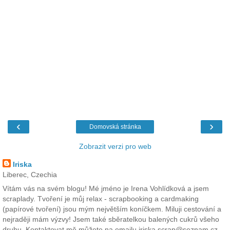
‹
›
Domovská stránka
Zobrazit verzi pro web
Iriska
Liberec, Czechia
Vítám vás na svém blogu! Mé jméno je Irena Vohlídková a jsem
scraplady. Tvoření je můj relax - scrapbooking a cardmaking
(papírové tvoření) jsou mým největším koníčkem. Miluji cestování a
nejraději mám výzvy! Jsem také sběratelkou balených cukrů všeho
druhu. Kontaktovat mě můžete na emailu iriska.scrap@seznam.cz.