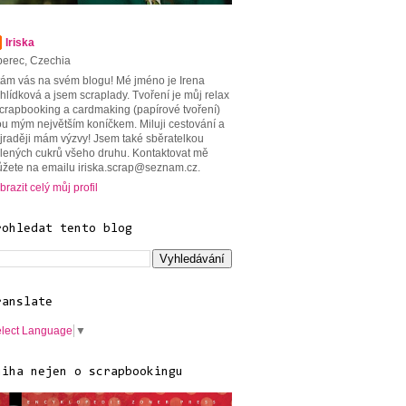
Iriska
berec, Czechia
tám vás na svém blogu! Mé jméno je Irena
hlídková a jsem scraplady. Tvoření je můj relax
scrapbooking a cardmaking (papírové tvoření)
ou mým největším koníčkem. Miluji cestování a
jraději mám výzvy! Jsem také sběratelkou
lených cukrů všeho druhu. Kontaktovat mě
žete na emailu iriska.scrap@seznam.cz.
brazit celý můj profil
rohledat tento blog
ranslate
lect Language
▼
niha nejen o scrapbookingu