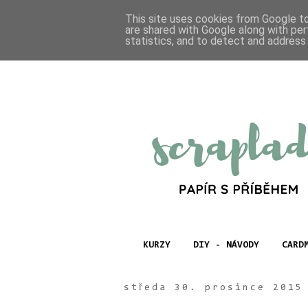
This site uses cookies from Google to 
are shared with Google along with per
statistics, and to detect and address
KURZY
DIY - NÁVODY
CARD
středa 30. prosince 2015