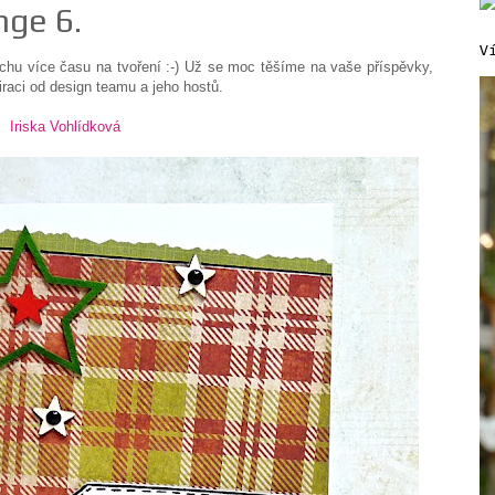
nge 6.
V
chu více času na tvoření :-) Už se moc těšíme na vaše příspěvky,
piraci od design teamu a jeho hostů.
Iriska Vohlídková