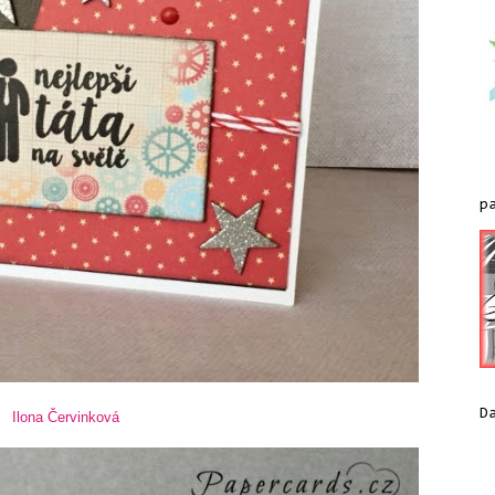
p
D
Ilona Červinková