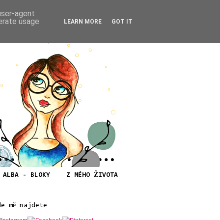
 user-agent
nerate usage
LEARN MORE
GOT IT
ALBA - BLOKY
Z MÉHO ŽIVOTA
de mě najdete