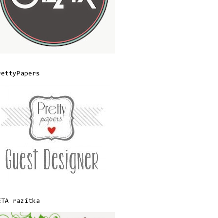
rettyPapers
ETA razítka