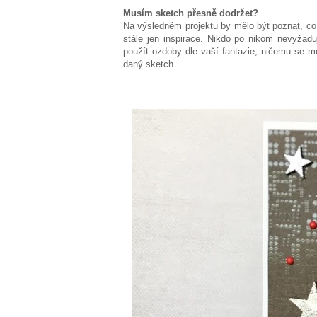
Musím sketch přesně dodržet?
Na výsledném projektu by mělo být poznat, co b
stále jen inspirace. Nikdo po nikom nevyžaduj
použít ozdoby dle vaší fantazie, ničemu se m
daný sketch.