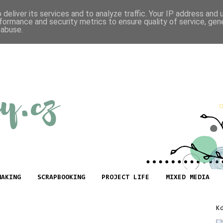
deliver its services and to analyze traffic. Your IP address and
formance and security metrics to ensure quality of service, ge
 abuse.
MAKING
SCRAPBOOKING
PROJECT LIFE
MIXED MEDIA
K