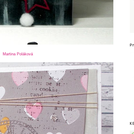
P
Martina Poláková
K