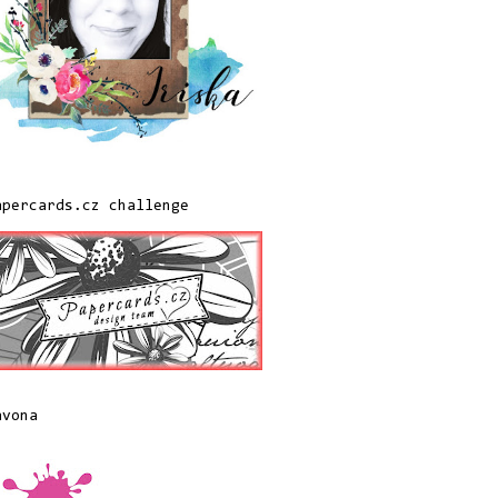
apercards.cz challenge
avona