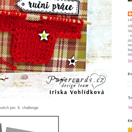
Li
Ví
Vo
- 
js
ne
ba
mů
Zo
P
T
Se
ketch pro 6. challenge
K