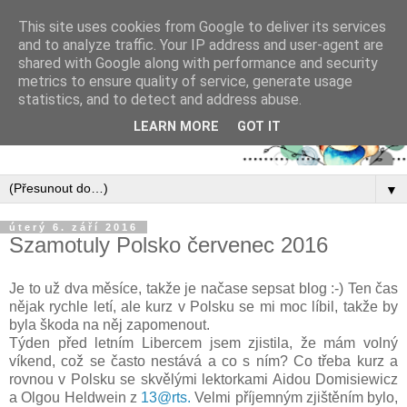
This site uses cookies from Google to deliver its services
and to analyze traffic. Your IP address and user-agent are
shared with Google along with performance and security
metrics to ensure quality of service, generate usage
statistics, and to detect and address abuse.
LEARN MORE
GOT IT
▼
úterý 6. září 2016
Szamotuly Polsko červenec 2016
Je to už dva měsíce, takže je načase sepsat blog :-) Ten čas
nějak rychle letí, ale kurz v Polsku se mi moc líbil, takže by
byla škoda na něj zapomenout.
Týden před letním Libercem jsem zjistila, že mám volný
víkend, což se často nestává a co s ním? Co třeba kurz a
rovnou v Polsku se skvělými lektorkami Aidou Domisiewicz
a Olgou Heldwein z
13@rts.
Velmi příjemným zjištěním bylo,