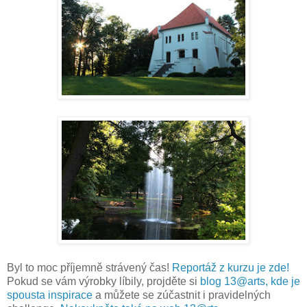
Byl to moc příjemně strávený čas!
Reportáž z kurzu je zde!
Pokud se vám výrobky líbily, projděte si
blog 13@arts, kde je
spousta inspirace
a můžete se zúčastnit i pravidelných