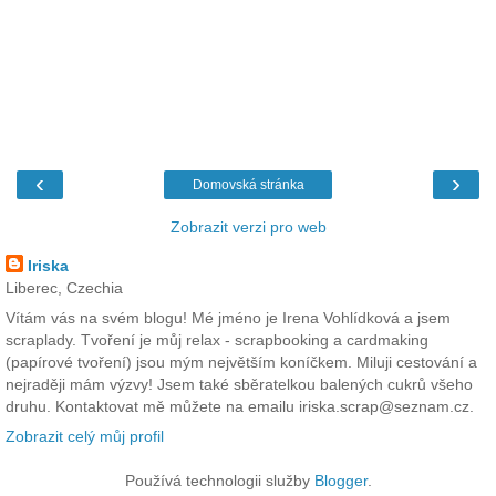
‹
›
Domovská stránka
Zobrazit verzi pro web
Iriska
Liberec, Czechia
Vítám vás na svém blogu! Mé jméno je Irena Vohlídková a jsem
scraplady. Tvoření je můj relax - scrapbooking a cardmaking
(papírové tvoření) jsou mým největším koníčkem. Miluji cestování a
nejraději mám výzvy! Jsem také sběratelkou balených cukrů všeho
druhu. Kontaktovat mě můžete na emailu iriska.scrap@seznam.cz.
Zobrazit celý můj profil
Používá technologii služby
Blogger
.