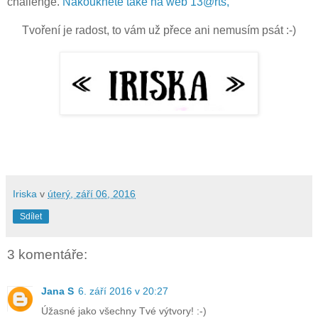
challenge.
Nakoukněte také na web 13@rts,
Tvoření je radost, to vám už přece ani nemusím psát :-)
Iriska
v
úterý, září 06, 2016
Sdílet
3 komentáře:
Jana S
6. září 2016 v 20:27
Úžasné jako všechny Tvé výtvory! :-)