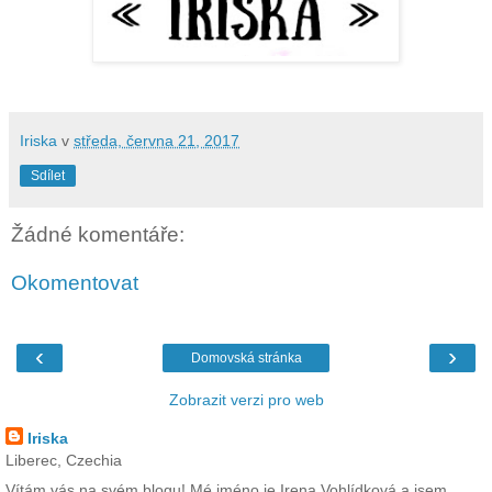
Iriska
v
středa, června 21, 2017
Sdílet
Žádné komentáře:
Okomentovat
‹
›
Domovská stránka
Zobrazit verzi pro web
Iriska
Liberec, Czechia
Vítám vás na svém blogu! Mé jméno je Irena Vohlídková a jsem