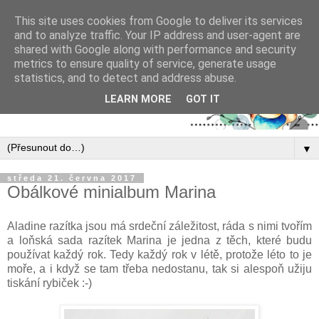
This site uses cookies from Google to deliver its services
and to analyze traffic. Your IP address and user-agent are
shared with Google along with performance and security
metrics to ensure quality of service, generate usage
statistics, and to detect and address abuse.
LEARN MORE
GOT IT
▼
středa 21. června 2017
Obálkové minialbum Marina
Aladine razítka jsou má srdeční záležitost, ráda s nimi tvořím
a loňská sada razítek Marina je jedna z těch, které budu
používat každý rok. Tedy každý rok v létě, protože léto to je
moře, a i když se tam třeba nedostanu, tak si alespoň užiju
tiskání rybiček :-)