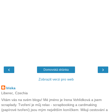
‹
›
Domovská stránka
Zobrazit verzi pro web
Iriska
Liberec, Czechia
Vítám vás na svém blogu! Mé jméno je Irena Vohlídková a jsem
scraplady. Tvoření je můj relax - scrapbooking a cardmaking
(papírové tvoření) jsou mým největším koníčkem. Miluji cestování a