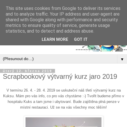
This site uses cookies from Google to deliver its services
and to analyze traffic. Your IP address and user-agent are
shared with Google along with performance and security
metrics to ensure quality of service, generate usage
statistics, and to detect and address abuse.
LEARN MORE
GOT IT
▼
úterý 12. března 2019
Scrapbookový výtvarný kurz jaro 2019
V termínu 26. 4. - 28. 4. 2019 se uskuteční náš třetí výtvarný kurz na
Kuksu. Mám pro vás info, co pro vás chystáme :-) Tvořit budeme přímo v
hospitalu Kuks a tam jsme i ubytovaní. Bude zajištěna plná penze v
místní restauraci. Už se na vás všechny moc těším!