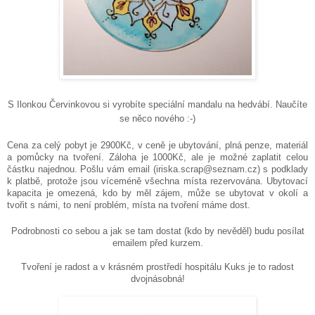
S Ilonkou Červinkovou si vyrobíte speciální mandalu na hedvábí. Naučíte
se něco nového :-)
Cena za celý pobyt je 2900Kč, v ceně je ubytování, plná penze, materiál
a pomůcky na tvoření. Záloha je 1000Kč, ale je možné zaplatit celou
částku najednou. Pošlu vám email (iriska.scrap@seznam.cz) s podklady
k platbě, protože jsou víceméně všechna místa rezervována. Ubytovací
kapacita je omezená, kdo by měl zájem, může se ubytovat v okolí a
tvořit s námi, to není problém, místa na tvoření máme dost.
Podrobnosti co sebou a jak se tam dostat (kdo by nevěděl) budu posílat
emailem před kurzem.
Tvoření je radost a v krásném prostředí hospitálu Kuks je to radost
dvojnásobná!