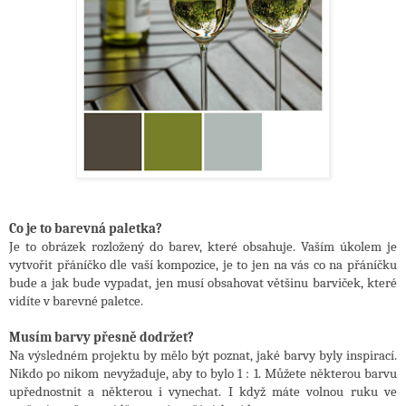
Co je to barevná paletka?
Je to obrázek rozložený do barev, které obsahuje. Vaším úkolem je
vytvořit přáníčko dle vaší kompozice, je to jen na vás co na přáníčku
bude a jak bude vypadat, jen musí obsahovat většinu barviček, které
vidíte v barevné paletce.
Musím barvy přesně dodržet?
Na výsledném projektu by mělo být poznat, jaké barvy byly inspirací.
Nikdo po nikom nevyžaduje, aby to bylo 1 : 1. Můžete některou barvu
upřednostnit a některou i vynechat. I když máte volnou ruku ve