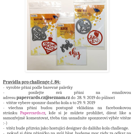
Pravidla pro challenge č. 84:
- vyrobte přání podle barevné paletky
- posílejte svá přání na emailovou
adresu
papercards.cz@seznam.cz
do 28. 9. 2019 do půlnoci
- vítěze vybere sponzor daného kola a to 29. 9. 2019
- všechna přání budou postupně vkládána na facebookovou
stránku
Papercards.cz
, kde si je můžete prohlížet, dávat like a
samozřejmě komentovat, třeba tím usnadníte sponzorovi výběr vítěze
:-)
- vítěz bude přizván jako hostující designer do dalšího kola challenge.
- pokud si dáte přáníčko na svůj blog, budeme moc rády za odkaz na