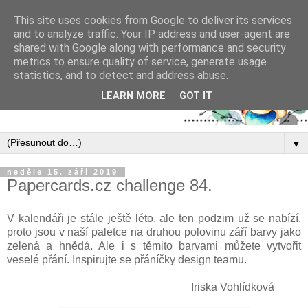
This site uses cookies from Google to deliver its services
and to analyze traffic. Your IP address and user-agent are
shared with Google along with performance and security
metrics to ensure quality of service, generate usage
statistics, and to detect and address abuse.
LEARN MORE
GOT IT
▼
neděle 15. září 2019
Papercards.cz challenge 84.
V kalendáři je stále ještě léto, ale ten podzim už se nabízí,
proto jsou v naší paletce na druhou polovinu září barvy jako
zelená a hnědá. Ale i s těmito barvami můžete vytvořit
veselé přání. Inspirujte se přáníčky design teamu.
Iriska Vohlídková