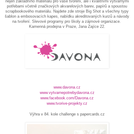
nejen základního materiálu pro vaše tvoření, ale i kvalitními výtvarnými
potřebami včetně značkových akvarelových barev, papírů a spoustou
scrapbookového materiálu. Najdete zde stroje Big Shot a všechny typy
šablon a embosovacích kapes, nabídku akreditovaných kurzů a návody
na tvoření. Slevové programy pro školy a zájmové organizace.
Kamenná prodejna v Praze, Jana Zajíce 22.
www.davona.cz
www.vytvarnepotrebydavona.cz
www.facebook.com/Davona.cz
www.tvorive-projekty.cz
Výhra v 84. kole challenge s papercards.cz