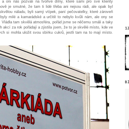
 a oni nás pozvali na tvořivé dílny, které sami pro své klienty
ově je smutné, že tam ti lidé třeba ani nejsou rádi, ale opak byl
 skvělou náladu, byli samý vtípek, paní pečovatelky, které zároveň
 byly milé a kamarádské a určitě to nebylo kvůli nám, ale ony se
. Vládla tam skvělá atmosféra, pořád jsme se něčemu smáli a taky
h akcí za rok pořádají a zjistila jsem, že to je skvělé místo, kde ve
1
ch si mohla uložit svou sbírku cukrů, jestli tam na to mají místo.
B