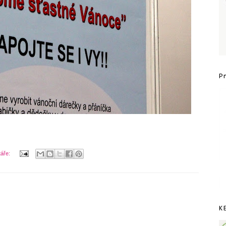
P
táře:
K