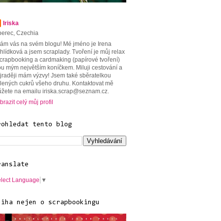
Iriska
berec, Czechia
tám vás na svém blogu! Mé jméno je Irena
hlídková a jsem scraplady. Tvoření je můj relax
scrapbooking a cardmaking (papírové tvoření)
ou mým největším koníčkem. Miluji cestování a
jraději mám výzvy! Jsem také sběratelkou
lených cukrů všeho druhu. Kontaktovat mě
žete na emailu iriska.scrap@seznam.cz.
brazit celý můj profil
rohledat tento blog
ranslate
lect Language
▼
niha nejen o scrapbookingu