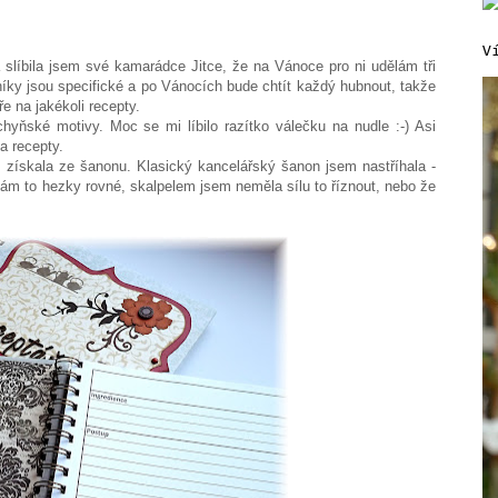
V
 slíbila jsem své kamarádce Jitce, že na Vánoce pro ni udělám tři
níky jsou specifické a po Vánocích bude chtít každý hubnout, takže
e na jakékoli recepty.
chyňské motivy. Moc se mi líbilo razítko válečku na nudle :-) Asi
na recepty.
 získala ze šanonu. Klasický kancelářský šanon jsem nastříhala -
mám to hezky rovné, skalpelem jsem neměla sílu to říznout, nebo že