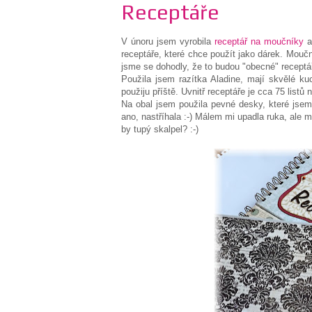
Receptáře
V únoru jsem vyrobila
receptář na moučníky
a
receptáře, které chce použít jako dárek. Mouč
jsme se dohodly, že to budou "obecné" receptář
Použila jsem razítka Aladine, mají skvělé ku
použiju příště. Uvnitř receptáře je cca 75 listů 
Na obal jsem použila pevné desky, které jsem
ano, nastříhala :-) Málem mi upadla ruka, ale 
by tupý skalpel? :-)