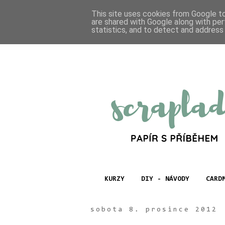
This site uses cookies from Google to 
are shared with Google along with per
statistics, and to detect and address
KURZY
DIY - NÁVODY
CARD
sobota 8. prosince 2012