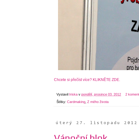
Chcete si přečíst více? KLIKNĚTE ZDE.
Vystavil
Iriska
v
pondělí, prosince 03, 2012
2 komen
Štítky:
Cardmaking
,
Z mého života
úterý 27. listopadu 2012
Vánoční blok