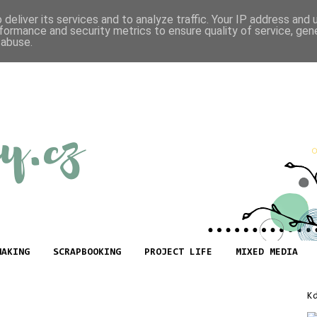
deliver its services and to analyze traffic. Your IP address and
formance and security metrics to ensure quality of service, ge
 abuse.
MAKING
SCRAPBOOKING
PROJECT LIFE
MIXED MEDIA
K