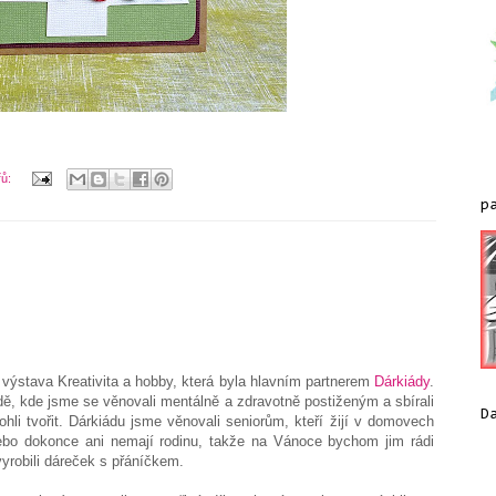
řů:
p
 výstava Kreativita a hobby, která byla hlavním partnerem
Dárkiády
.
ádě, kde jsme se věnovali mentálně a zdravotně postiženým a sbírali
D
hli tvořit. Dárkiádu jsme věnovali seniorům, kteří žijí v domovech
ebo dokonce ani nemají rodinu, takže na Vánoce bychom jim rádi
vyrobili dáreček s přáníčkem.