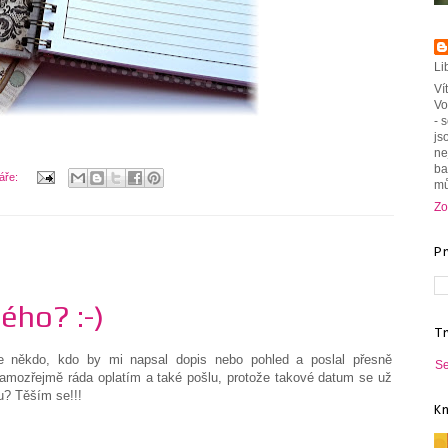
Li
Ví
Vo
- 
js
ne
ba
áře:
mů
Zo
P
ého? :-)
T
e někdo, kdo by mi napsal dopis nebo pohled a poslal přesně
Se
amozřejmě ráda oplatím a také pošlu, protože takové datum se už
u? Těším se!!!
K