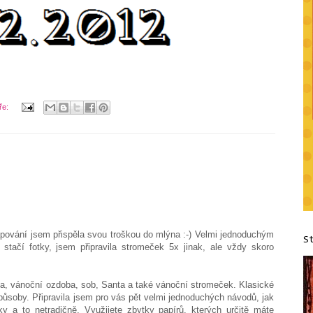
ře:
apování jsem přispěla svou troškou do mlýna :-) Velmi jednoduchým
S
stačí fotky, jsem připravila stromeček 5x jinak, ale vždy skoro
 vánoční ozdoba, sob, Santa a také vánoční stromeček. Klasické
ůsoby. Připravila jsem pro vás pět velmi jednoduchých návodů, jak
čky a to netradičně. Využijete zbytky papírů, kterých určitě máte