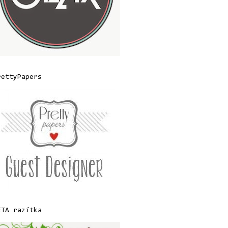
rettyPapers
ETA razítka