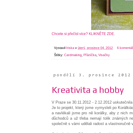
Chcete si přečíst více? KLIKNĚTE ZDE.
Vystavil
Iriska
v
úterý, prosince 04, 2012
6 komentá
Štítky:
Cardmaking
,
Přáníčka
,
Visačky
pondělí 3. prosince 2012
Kreativita a hobby
V Praze se 30.11.2012 - 2.12.2012 uskutečnila
Je to projekt, který jsme vymysleli po Korálki
a navlékali jsme pro ně korálky, aby z nich mo
důchodců a už třeba nemají tolik známých n
společně s vámi udělali radost a vlastnoručně 