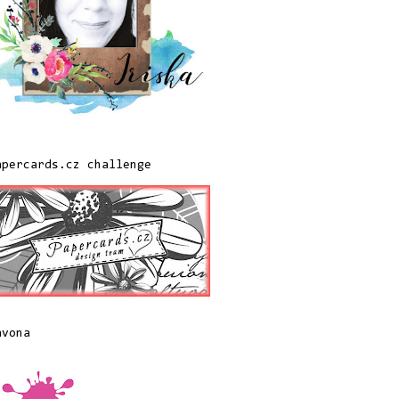
apercards.cz challenge
avona