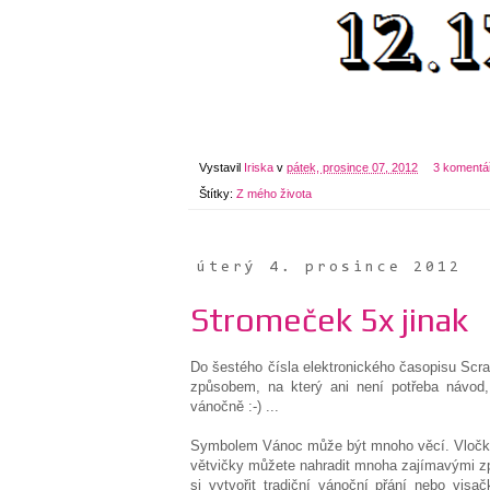
Vystavil
Iriska
v
pátek, prosince 07, 2012
3 komentá
Štítky:
Z mého života
úterý 4. prosince 2012
Stromeček 5x jinak
Do šestého čísla elektronického časopisu Scr
způsobem, na který ani není potřeba návod, 
vánočně :-) ...
Symbolem Vánoc může být mnoho věcí. Vločka,
větvičky můžete nahradit mnoha zajímavými zp
si vytvořit tradiční vánoční přání nebo visa