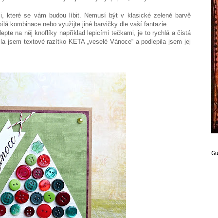
li, které se vám budou líbit. Nemusí být v klasické zelené barvě
ílá kombinace nebo využijte jiné barvičky dle vaší fantazie.
pte na něj knoflíky například lepicími tečkami, je to rychlá a čistá
la jsem textové razítko KETA „veselé Vánoce“ a podlepila jsem jej
G