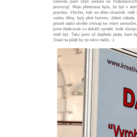
Oslovila jsem Dům seniorů ve Vratislavicích
provozují. Moje představa byla, že být v dom
pravdou. Všichni, kdo se dílen účastnili, měli
vedou dílny, byly plné humoru, dobré nálady,
prostě takto skvěle chovají ke všem seniorům
jsme obdivovali co dokáží vyrobit, kolik různýc
stáří být. Taky jsem už dopředu ptala, kam by
Snad na půdě by se něco našlo :-)