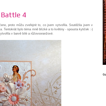
Battle 4
eno, proto můžu zveřejnit to, co jsem vytvořila. Soutěžila jsem v
ia. Tentokrát bylo téma mně blízké a to květiny - spousta kytiček :-)
vytvořila v barvě bílé a růžovooranžové.
G