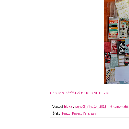
Chcete si přečíst více? KLIKNĚTE ZDE.
Vystavil
Iriska
v
pondělí, října 14, 2013
9 komentářů
Štítky:
Kurzy
,
Project life
,
srazy