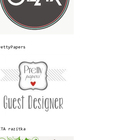
rettyPapers
ETA razítka