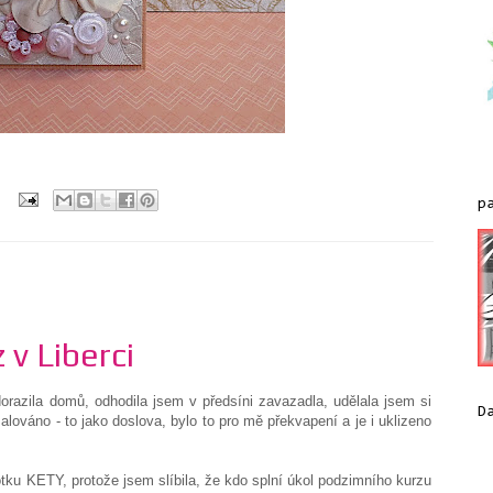
:
p
 v Liberci
orazila domů, odhodila jsem v předsíni zavazadla, udělala jsem si
D
alováno - to jako doslova, bylo to pro mě překvapení a je i uklizeno
tku KETY, protože jsem slíbila, že kdo splní úkol podzimního kurzu