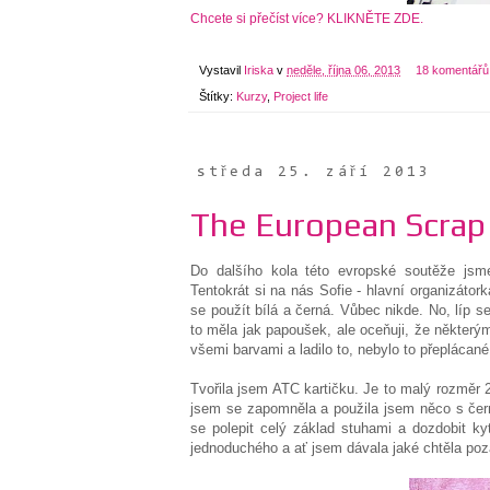
Chcete si přečíst více? KLIKNĚTE ZDE.
Vystavil
Iriska
v
neděle, října 06, 2013
18 komentářů
Štítky:
Kurzy
,
Project life
středa 25. září 2013
The European Scrap 
Do dalšího kola této evropské soutěže jsme
Tentokrát si na nás Sofie - hlavní organizátor
se použít bílá a černá. Vůbec nikde. No, líp s
to měla jak papoušek, ale oceňuji, že některý
všemi barvami a ladilo to, nebylo to přeplácané
Tvořila jsem ATC kartičku. Je to malý rozměr 
jsem se zapomněla a použila jsem něco s čern
se polepit celý základ stuhami a dozdobit ky
jednoduchého a ať jsem dávala jaké chtěla poza