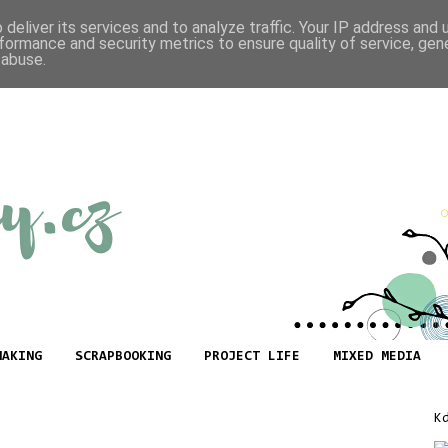
deliver its services and to analyze traffic. Your IP address and
formance and security metrics to ensure quality of service, ge
 abuse.
MAKING
SCRAPBOOKING
PROJECT LIFE
MIXED MEDIA
K