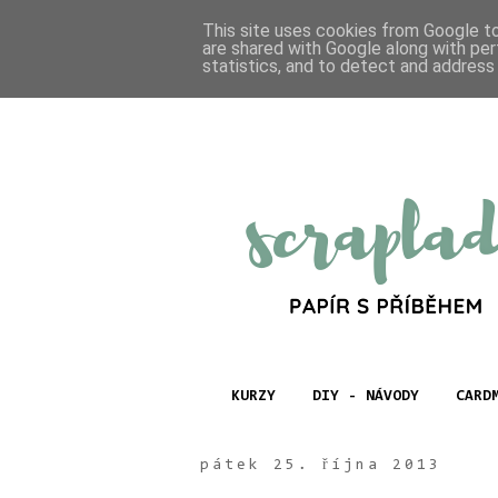
This site uses cookies from Google to 
are shared with Google along with per
statistics, and to detect and address
KURZY
DIY - NÁVODY
CARD
pátek 25. října 2013