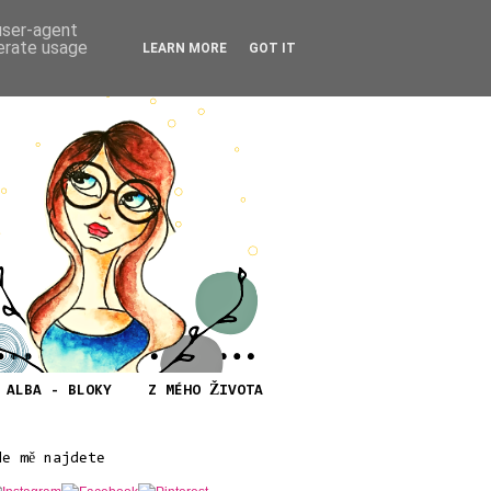
 user-agent
nerate usage
LEARN MORE
GOT IT
ALBA - BLOKY
Z MÉHO ŽIVOTA
de mě najdete