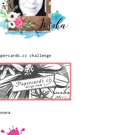
apercards.cz challenge
avona