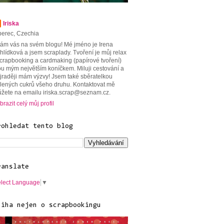
Iriska
berec, Czechia
tám vás na svém blogu! Mé jméno je Irena
hlídková a jsem scraplady. Tvoření je můj relax
scrapbooking a cardmaking (papírové tvoření)
ou mým největším koníčkem. Miluji cestování a
jraději mám výzvy! Jsem také sběratelkou
lených cukrů všeho druhu. Kontaktovat mě
žete na emailu iriska.scrap@seznam.cz.
brazit celý můj profil
rohledat tento blog
ranslate
lect Language
▼
niha nejen o scrapbookingu