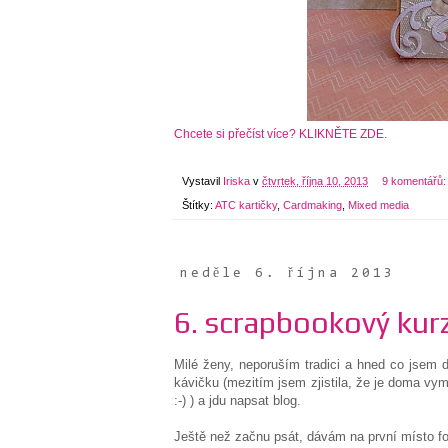
Chcete si přečíst více? KLIKNĚTE ZDE.
Vystavil
Iriska
v
čtvrtek, října 10, 2013
9 komentářů
Štítky:
ATC kartičky
,
Cardmaking
,
Mixed media
neděle 6. října 2013
6. scrapbookový kurz
Milé ženy, neporuším tradici a hned co jsem d
kávičku (mezitím jsem zjistila, že je doma vym
:-) ) a jdu napsat blog.
Ještě než začnu psát, dávám na první místo fo