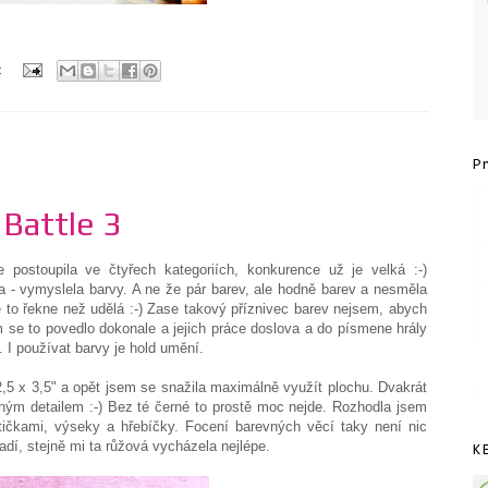
:
P
Battle 3
 postoupila ve čtyřech kategoriích, konkurence už je velká :-)
ka - vymyslela barvy. A ne že pár barev, ale hodně barev a nesměla
e to řekne než udělá :-) Zase takový příznivec barev nejsem, abych
m se to povedlo dokonale a jejich práce doslova a do písmene hrály
. I používat barvy je hold umění.
2,5 x 3,5" a opět jsem se snažila maximálně využít plochu. Dvakrát
ým detailem :-) Bez té černé to prostě moc nejde. Rozhodla jsem
tičkami, výseky a hřebíčky. Focení barevných věcí taky není nic
dí, stejně mi ta růžová vycházela nejlépe.
K