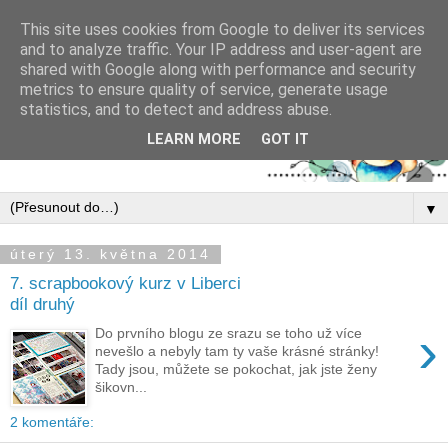
This site uses cookies from Google to deliver its services
and to analyze traffic. Your IP address and user-agent are
shared with Google along with performance and security
metrics to ensure quality of service, generate usage
statistics, and to detect and address abuse.
LEARN MORE
GOT IT
▼
úterý 13. května 2014
7. scrapbookový kurz v Liberci
díl druhý
›
Do prvního blogu ze srazu se toho už více
nevešlo a nebyly tam ty vaše krásné stránky!
Tady jsou, můžete se pokochat, jak jste ženy
šikovn...
2 komentáře: