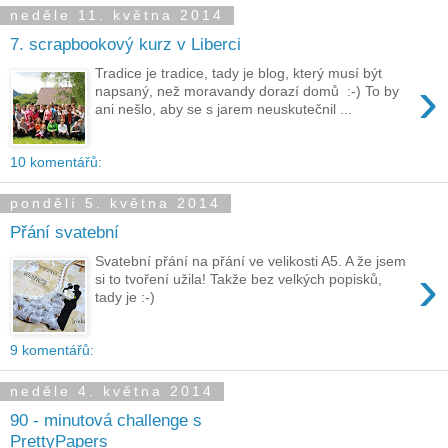
neděle 11. května 2014
7. scrapbookový kurz v Liberci
Tradice je tradice, tady je blog, který musí být
›
napsaný, než moravandy dorazí domů :-) To by
ani nešlo, aby se s jarem neuskutečnil ...
10 komentářů:
pondělí 5. května 2014
Přání svatební
Svatební přání na přání ve velikosti A5. A že jsem
›
si to tvoření užila! Takže bez velkých popisků,
tady je :-)
9 komentářů:
neděle 4. května 2014
90 - minutová challenge s
PrettyPapers