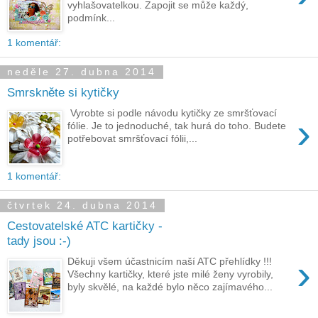
vyhlašovatelkou. Zapojit se může každý,
podmínk...
1 komentář:
neděle 27. dubna 2014
Smrskněte si kytičky
Vyrobte si podle návodu kytičky ze smršťovací
›
fólie. Je to jednoduché, tak hurá do toho. Budete
potřebovat smršťovací fólii,...
1 komentář:
čtvrtek 24. dubna 2014
Cestovatelské ATC kartičky -
tady jsou :-)
›
Děkuji všem účastnicím naší ATC přehlídky !!!
Všechny kartičky, které jste milé ženy vyrobily,
byly skvělé, na každé bylo něco zajímavého...