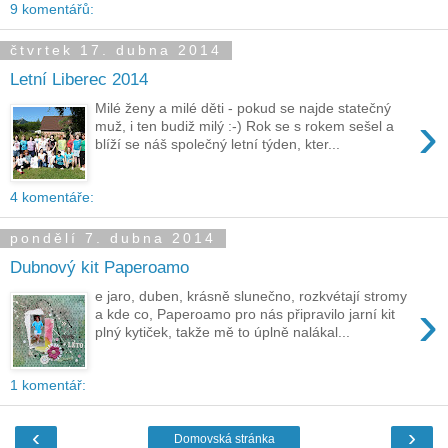
9 komentářů:
čtvrtek 17. dubna 2014
Letní Liberec 2014
Milé ženy a milé děti - pokud se najde statečný
›
muž, i ten budiž milý :-) Rok se s rokem sešel a
blíží se náš společný letní týden, kter...
4 komentáře:
pondělí 7. dubna 2014
Dubnový kit Paperoamo
e jaro, duben, krásně slunečno, rozkvétají stromy
›
a kde co, Paperoamo pro nás připravilo jarní kit
plný kytiček, takže mě to úplně nalákal...
1 komentář:
‹
›
Domovská stránka