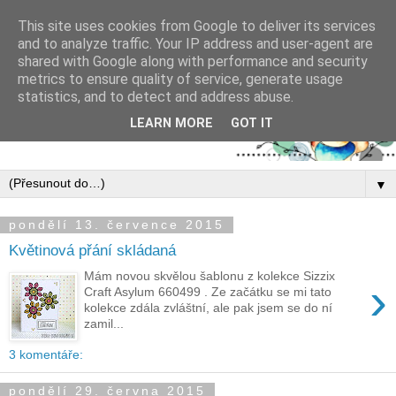
This site uses cookies from Google to deliver its services
and to analyze traffic. Your IP address and user-agent are
shared with Google along with performance and security
metrics to ensure quality of service, generate usage
statistics, and to detect and address abuse.
LEARN MORE
GOT IT
▼
pondělí 13. července 2015
Květinová přání skládaná
Mám novou skvělou šablonu z kolekce Sizzix
›
Craft Asylum 660499 . Ze začátku se mi tato
kolekce zdála zvláštní, ale pak jsem se do ní
zamil...
3 komentáře:
pondělí 29. června 2015