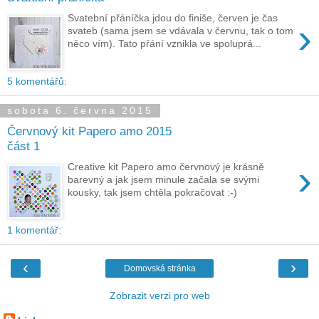
Svatební přáníčka jdou do finiše, červen je čas
›
svateb (sama jsem se vdávala v červnu, tak o tom
něco vím). Tato přání vznikla ve spoluprá...
5 komentářů:
sobota 6. června 2015
Červnový kit Papero amo 2015
část 1
›
Creative kit Papero amo červnový je krásně
barevný a jak jsem minule začala se svými
kousky, tak jsem chtěla pokračovat :-)
1 komentář:
‹
›
Domovská stránka
Zobrazit verzi pro web