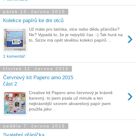
pátek 12. června 2015
Kolekce papírů ke dni otců
Už máte pro tatínka, otce nebo dědu přáníčko?
›
Ne? Vypadá to, že je nejvyšší čas :-) Tak hurá na
to, Sizzix má opět skvělou kolekci papírů ...
1 komentář:
čtvrtek 11. června 2015
Červnový kit Papero amo 2015
část 2
›
Creative kit Papero amo červnový je krásně
barevný, to jsem psala už minule a ten
nejkrásnější vzorem akvarelový papír jsem
použila jako ...
neděle 7. června 2015
Svatební přáníčka