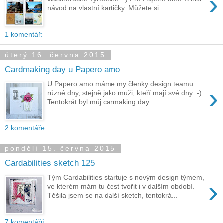
›
návod na vlastní kartičky. Můžete si ...
1 komentář:
úterý 16. června 2015
Cardmaking day u Papero amo
U Papero amo máme my členky design teamu
›
různé dny, stejně jako muži, kteří mají své dny :-)
Tentokrát byl můj carmaking day.
2 komentáře:
pondělí 15. června 2015
Cardabilities sketch 125
Tým Cardabilities startuje s novým design týmem,
›
ve kterém mám tu čest tvořit i v dalším období.
Těšila jsem se na další sketch, tentokrá...
7 komentářů: