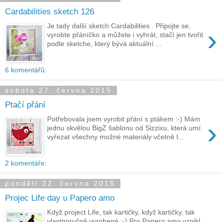
Cardabilities sketch 126
Je tady další sketch Cardabilities . Připojte se,
›
vyrobte přáníčko a můžete i vyhrát, stačí jen tvořit
podle sketche, který bývá aktuální ...
6 komentářů:
sobota 27. června 2015
Ptačí přání
Potřebovala jsem vyrobit přání s ptákem :-) Mám
›
jednu skvělou BigZ šablonu od Sizzixu, která umí
vyřezat všechny možné materiály včetně l...
2 komentáře:
pondělí 22. června 2015
Projec Life day u Papero amo
Když project Life, tak kartičky, když kartičky, tak
vlastnoručně vyrobené :-) Pro Papero amo vznikl