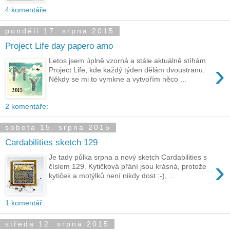
4 komentáře:
pondělí 17. srpna 2015
Project Life day papero amo
Letos jsem úplně vzorná a stále aktuálně stíhám
›
Project Life, kde každý týden dělám dvoustranu.
Někdy se mi to vymkne a vytvořím něco ...
2 komentáře:
sobota 15. srpna 2015
Cardabilities sketch 129
Je tady půlka srpna a nový sketch Cardabilities s
›
číslem 129. Kytičková přání jsou krásná, protože
kytiček a motýlků není nikdy dost :-), ...
1 komentář:
středa 12. srpna 2015