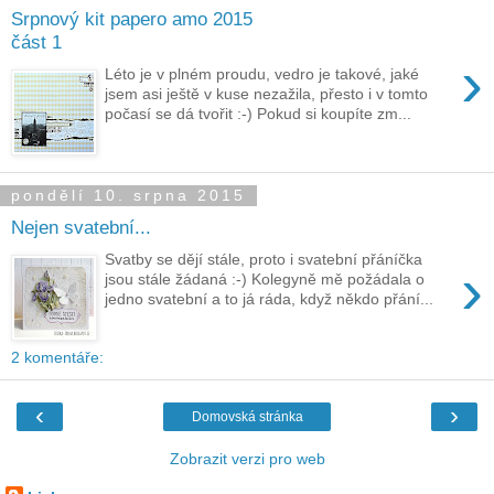
Srpnový kit papero amo 2015
část 1
›
Léto je v plném proudu, vedro je takové, jaké
jsem asi ještě v kuse nezažila, přesto i v tomto
počasí se dá tvořit :-) Pokud si koupíte zm...
pondělí 10. srpna 2015
Nejen svatební...
Svatby se dějí stále, proto i svatební přáníčka
›
jsou stále žádaná :-) Kolegyně mě požádala o
jedno svatební a to já ráda, když někdo přání...
2 komentáře:
‹
›
Domovská stránka
Zobrazit verzi pro web