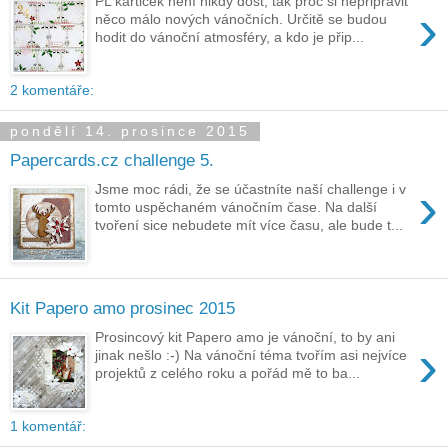
PL kartiček není nikdy dost, tak proč si nepřipravit
›
něco málo nových vánočních. Určitě se budou
hodit do vánoční atmosféry, a kdo je přip...
2 komentáře:
pondělí 14. prosince 2015
Papercards.cz challenge 5.
›
Jsme moc rádi, že se účastníte naší challenge i v
tomto uspěchaném vánočním čase. Na další
tvoření sice nebudete mít více času, ale bude t...
Kit Papero amo prosinec 2015
Prosincový kit Papero amo je vánoční, to by ani
›
jinak nešlo :-) Na vánoční téma tvořím asi nejvíce
projektů z celého roku a pořád mě to ba...
1 komentář: