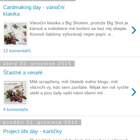
Cardmaking day - vánoční
klasika
›
Vánoční klasika s Big Shotem, protože Big Shot je
kámoš a málokteré mé tvoření se bez něj obejde.
Kovové šablony vyřezávají nejen papír, a...
12 komentářů:
úterý 22. prosince 2015
Šťastné a veselé
Milé scrapženy, milí čitatelé mého blogu, milí
›
všicnchi vy, kdo sem zavítáte. Nějak ten rok rychle
utekl a jsou tady opět námi všemi mil...
4 komentáře:
pondělí 21. prosince 2015
Project life day - kartičky