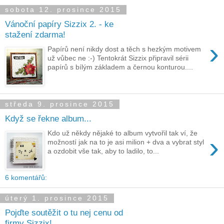
sobota 12. prosince 2015
Vánoční papíry Sizzix 2. - ke
stažení zdarma!
›
Papírů není nikdy dost a těch s hezkým motivem
už vůbec ne :-) Tentokrát Sizzix připravil sérii
papírů s bílým základem a černou konturou....
středa 9. prosince 2015
Když se řekne album...
Kdo už někdy nějaké to album vytvořil tak ví, že
›
možností jak na to je asi milion + dva a vybrat styl
a ozdobit vše tak, aby to ladilo, to...
6 komentářů:
úterý 1. prosince 2015
Pojďte soutěžit o tu nej cenu od
firmy Sizzix!