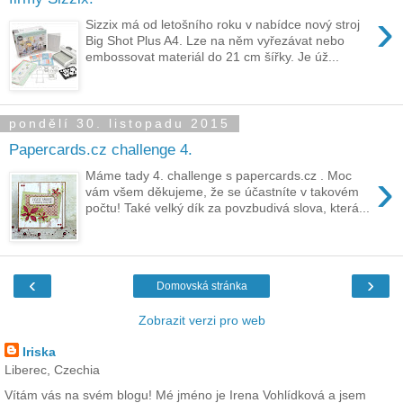
›
Sizzix má od letošního roku v nabídce nový stroj
Big Shot Plus A4. Lze na něm vyřezávat nebo
embossovat materiál do 21 cm šířky. Je úž...
pondělí 30. listopadu 2015
Papercards.cz challenge 4.
›
Máme tady 4. challenge s papercards.cz . Moc
vám všem děkujeme, že se účastníte v takovém
počtu! Také velký dík za povzbudivá slova, která...
‹
›
Domovská stránka
Zobrazit verzi pro web
Iriska
Liberec, Czechia
Vítám vás na svém blogu! Mé jméno je Irena Vohlídková a jsem