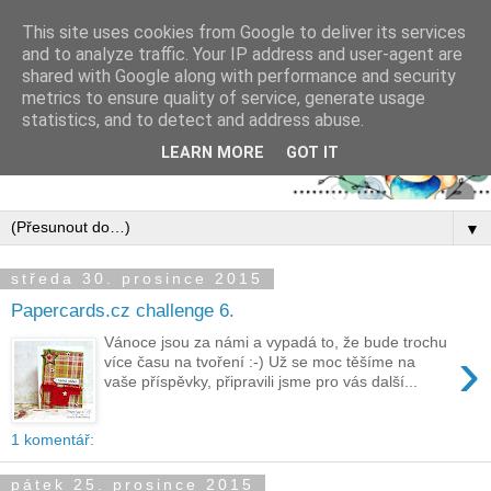
This site uses cookies from Google to deliver its services
and to analyze traffic. Your IP address and user-agent are
shared with Google along with performance and security
metrics to ensure quality of service, generate usage
statistics, and to detect and address abuse.
LEARN MORE
GOT IT
▼
středa 30. prosince 2015
Papercards.cz challenge 6.
Vánoce jsou za námi a vypadá to, že bude trochu
›
více času na tvoření :-) Už se moc těšíme na
vaše příspěvky, připravili jsme pro vás další...
1 komentář:
pátek 25. prosince 2015