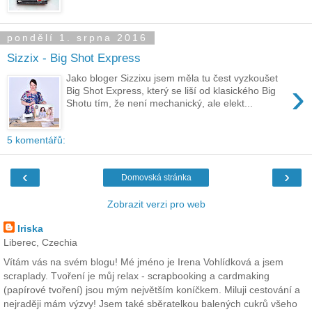
pondělí 1. srpna 2016
Sizzix - Big Shot Express
Jako bloger Sizzixu jsem měla tu čest vyzkoušet
›
Big Shot Express, který se liší od klasického Big
Shotu tím, že není mechanický, ale elekt...
5 komentářů:
‹
›
Domovská stránka
Zobrazit verzi pro web
Iriska
Liberec, Czechia
Vítám vás na svém blogu! Mé jméno je Irena Vohlídková a jsem
scraplady. Tvoření je můj relax - scrapbooking a cardmaking
(papírové tvoření) jsou mým největším koníčkem. Miluji cestování a
nejraději mám výzvy! Jsem také sběratelkou balených cukrů všeho