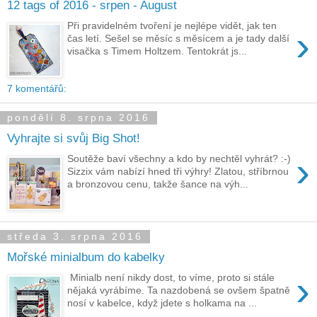
12 tags of 2016 - srpen - August
Při pravidelném tvoření je nejlépe vidět, jak ten
›
čas letí. Sešel se měsíc s měsícem a je tady další
visačka s Timem Holtzem. Tentokrát js...
7 komentářů:
pondělí 8. srpna 2016
Vyhrajte si svůj Big Shot!
›
Soutěže baví všechny a kdo by nechtěl vyhrát? :-)
Sizzix vám nabízí hned tři výhry! Zlatou, stříbrnou
a bronzovou cenu, takže šance na výh...
středa 3. srpna 2016
Mořské minialbum do kabelky
›
Minialb není nikdy dost, to víme, proto si stále
nějaká vyrábíme. Ta nazdobená se ovšem špatně
nosí v kabelce, když jdete s holkama na ...