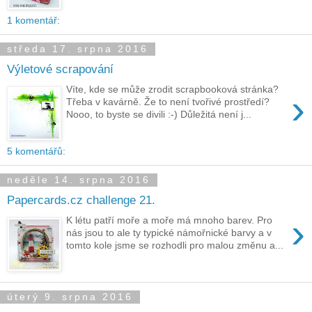
1 komentář:
středa 17. srpna 2016
Výletové scrapování
Víte, kde se může zrodit scrapbooková stránka?
›
Třeba v kavárně. Že to není tvořivé prostředí?
Nooo, to byste se divili :-) Důležitá není j...
5 komentářů:
neděle 14. srpna 2016
Papercards.cz challenge 21.
›
K létu patří moře a moře má mnoho barev. Pro
nás jsou to ale ty typické námořnické barvy a v
tomto kole jsme se rozhodli pro malou změnu a...
úterý 9. srpna 2016