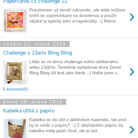
Papercards.cz challenge 22.
›
Prázdninám už téměř odzvonilo, ale stále můžete
tvořit se vzpomínkami na dovolenou a použít
nějaké ty typicky letní scrapvěcičky :-) Máme ...
neděle 21. srpna 2016
Challenge s 13arts Bling Bling
Líbilo se mi téma challenge mého oblíbeného
›
webu 13@rts. Tentokrát vyhlašoval téma David.
Bling Bling čili lesk jako blesk :-) Našla jsem v...
6 komentářů:
pátek 19. srpna 2016
Kabelka ušitá z papíru
Kabelka se dá ušít z jakéhokoli materiálu, tak proč
›
by to nešlo z papíru? :-) Z obyčejného papíru by
kabelka měla jepičí život, ale je tad...