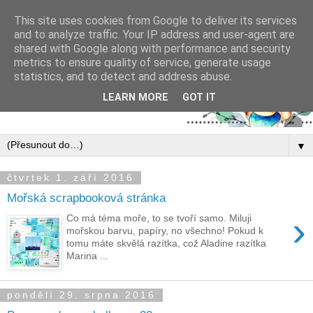
This site uses cookies from Google to deliver its services
and to analyze traffic. Your IP address and user-agent are
shared with Google along with performance and security
metrics to ensure quality of service, generate usage
statistics, and to detect and address abuse.
LEARN MORE
GOT IT
▼
čtvrtek 1. září 2016
Mořská scrapbooková stránka
›
Co má téma moře, to se tvoří samo. Miluji
mořskou barvu, papíry, no všechno! Pokud k
tomu máte skvělá razítka, což Aladine razítka
Marina ...
pondělí 29. srpna 2016