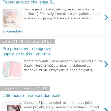
Papercards.cz challenge 51.
Jaro je ještě daleko, ale my se už nemůžeme
›
dočkat :-) Připravily jsme si pro vás paletku, která
je složená z jemných barev, které se skvě...
2 komentáře:
pondělí 8. ledna 2018
Pro princezny - designové
papíry ke stažení zdarma
›
Máme tady další várku designových papírů z dílny
Sizzix, které si můžete zdarma stáhnout ze
stránek Sizzixu. I kdybyste je hned nevyužili,...
pátek 5. ledna 2018
Little house - vánoční domeček
Vánoce už jsou za námi, ale mám tady ještě
›
jeden projekt, který jsem tvořila technikou mixed