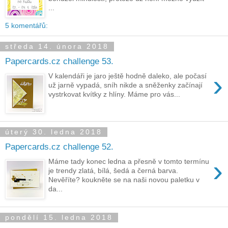
...
5 komentářů:
středa 14. února 2018
Papercards.cz challenge 53.
›
V kalendáři je jaro ještě hodně daleko, ale počasí
už jarně vypadá, sníh nikde a sněženky začínají
vystrkovat kvítky z hlíny. Máme pro vás...
úterý 30. ledna 2018
Papercards.cz challenge 52.
›
Máme tady konec ledna a přesně v tomto termínu
je trendy zlatá, bílá, šedá a černá barva.
Nevěříte? koukněte se na naši novou paletku v
da...
pondělí 15. ledna 2018