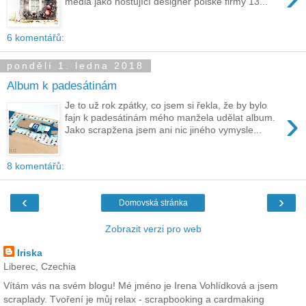
media jako hostující designér polské firmy 13...
6 komentářů:
pondělí 1. ledna 2018
Album k padesátinám
Je to už rok zpátky, co jsem si řekla, že by bylo
›
fajn k padesátinám mého manžela udělat album.
Jako scrapžena jsem ani nic jiného vymysle...
8 komentářů:
‹
›
Domovská stránka
Zobrazit verzi pro web
Iriska
Liberec, Czechia
Vítám vás na svém blogu! Mé jméno je Irena Vohlídková a jsem
scraplady. Tvoření je můj relax - scrapbooking a cardmaking