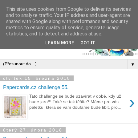
This site uses cookies from Google to deliver its services
and to analyze traffic. Your IP address and user-agent are
shared with Google along with performance and security
metrics to ensure quality of service, generate usage
statistics, and to detect and address abuse.
LEARN MORE
GOT IT
▼
čtvrtek 15. března 2018
Papercards.cz challenge 55.
›
Tato challenge se bude uzavírat v době, kdy už
bude jaro!!! Také se tak těšíte? Máme pro vás
paletku, která se vám doufáme bude líbit, pro...
úterý 27. února 2018