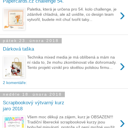
Papercards.cz challenge 54.
›
Paletka, která je určena pro 54. kolo challenge, je
zdánlivě chladná, ale až uvidíte, co design team
vytvořil, budete mít chuť tvořit taky...
pátek 23. února 2018
Dárková taška
Technika mixed media je má oblíbená a mám na
›
ní ráda to, že mohu zkombinovat vše dohromady.
Tento projekt vznikl pro skvělou polskou firmu...
2 komentáře:
neděle 18. února 2018
Scrapbookový výtvarný kurz
jaro 2018
›
Všem moc děkuji za zájem, kurz je OBSAZEN!!!
Tradiční liberecké scrapbookové kurzy jsou
bohužel minulostí, protože už není možné využít