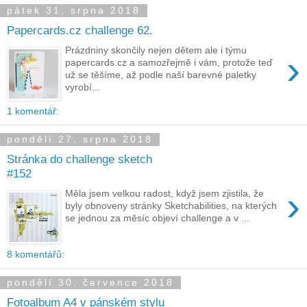
pátek 31. srpna 2018
Papercards.cz challenge 62.
Prázdniny skončily nejen dětem ale i týmu
›
papercards.cz a samozřejmě i vám, protože teď
už se těšíme, až podle naší barevné paletky
vyrobí...
1 komentář:
pondělí 27. srpna 2018
Stránka do challenge sketch
#152
›
Měla jsem velkou radost, když jsem zjistila, že
byly obnoveny stránky Sketchabilities, na kterých
se jednou za měsíc objeví challenge a v ...
8 komentářů:
pondělí 30. července 2018
Fotoalbum A4 v pánském stylu