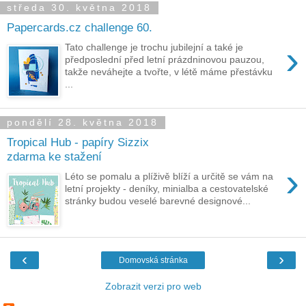
středa 30. května 2018
Papercards.cz challenge 60.
›
Tato challenge je trochu jubilejní a také je
předposlední před letní prázdninovou pauzou,
takže neváhejte a tvořte, v létě máme přestávku
...
pondělí 28. května 2018
Tropical Hub - papíry Sizzix
zdarma ke stažení
›
Léto se pomalu a plíživě blíží a určitě se vám na
letní projekty - deníky, minialba a cestovatelské
stránky budou veselé barevné designové...
‹
›
Domovská stránka
Zobrazit verzi pro web