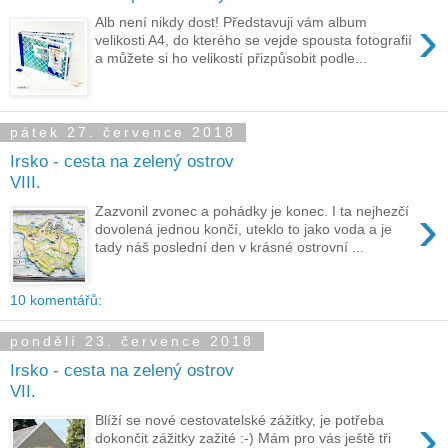
›
Alb není nikdy dost! Představuji vám album
velikosti A4, do kterého se vejde spousta fotografií
a můžete si ho velikostí přizpůsobit podle...
pátek 27. července 2018
Irsko - cesta na zelený ostrov
VIII.
›
Zazvonil zvonec a pohádky je konec. I ta nejhezčí
dovolená jednou končí, uteklo to jako voda a je
tady náš poslední den v krásné ostrovní ...
10 komentářů:
pondělí 23. července 2018
Irsko - cesta na zelený ostrov
VII.
›
Blíží se nové cestovatelské zážitky, je potřeba
dokončit zážitky zažité :-) Mám pro vás ještě tři