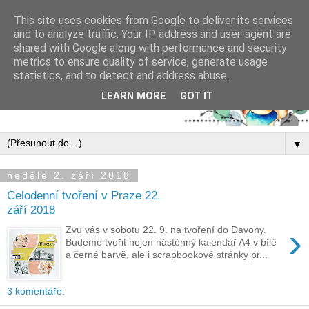
This site uses cookies from Google to deliver its services
and to analyze traffic. Your IP address and user-agent are
shared with Google along with performance and security
metrics to ensure quality of service, generate usage
statistics, and to detect and address abuse.
LEARN MORE
GOT IT
▼
neděle 2. září 2018
Celodenní tvoření v Praze 22.
září 2018
›
Zvu vás v sobotu 22. 9. na tvoření do Davony.
Budeme tvořit nejen nástěnný kalendář A4 v bílé
a černé barvě, ale i scrapbookové stránky pr...
3 komentáře: