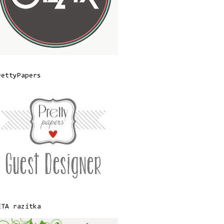
rettyPapers
ETA razítka