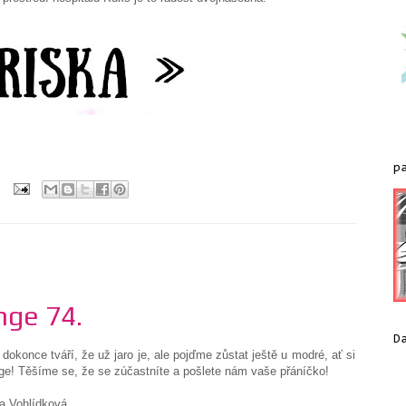
p
nge 74.
D
dokonce tváří, že už jaro je, ale pojďme zůstat ještě u modré, ať si
lenge! Těšíme se, že se zúčastníte a pošlete nám vaše přáníčko!
ková