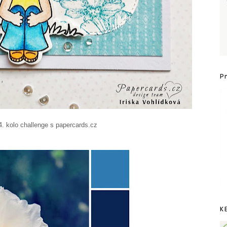
P
4. kolo challenge s papercards.cz
K