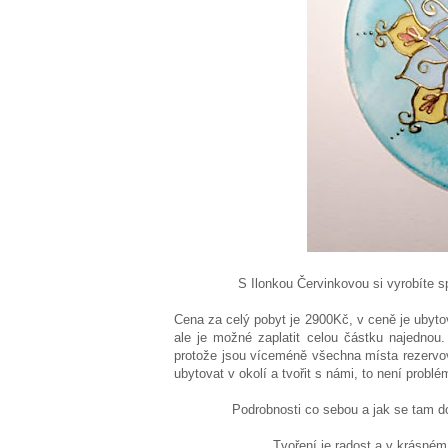
S Ilonkou Červinkovou si vyrobíte s
Cena za celý pobyt je 2900Kč, v ceně je ubyto
ale je možné zaplatit celou částku najednou
protože jsou víceméně všechna místa rezervo
ubytovat v okolí a tvořit s námi, to není probl
Podrobnosti co sebou a jak se tam d
Tvoření je radost a v krásném