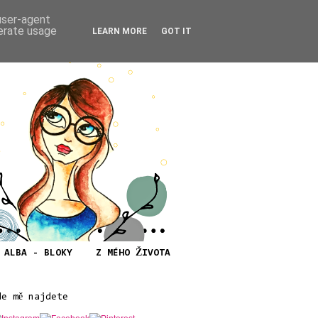
 user-agent
nerate usage
LEARN MORE
GOT IT
ALBA - BLOKY
Z MÉHO ŽIVOTA
de mě najdete