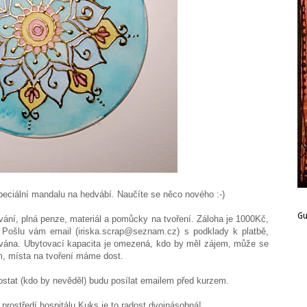
peciální mandalu na hedvábí. Naučíte se něco nového :-)
G
vání, plná penze, materiál a pomůcky na tvoření. Záloha je 1000Kč,
. Pošlu vám email (iriska.scrap@seznam.cz) s podklady k platbě,
vána. Ubytovací kapacita je omezená, kdo by měl zájem, může se
ém, místa na tvoření máme dost.
ostat (kdo by nevěděl) budu posílat emailem před kurzem.
 prostředí hospitálu Kuks je to radost dvojnásobná!