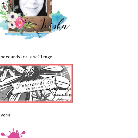
apercards.cz challenge
avona