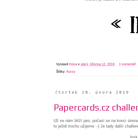
Vystavil
Iriska
v
úterý, března 12, 2019
1 komentář:
Štítky:
Kurzy
čtvrtek 28. února 2019
Papercards.cz challe
Už se nám blíží jaro, počasí se na konci února 
to ještě trochu užijeme :-) Je tady další chal
Iriska Vohlíd