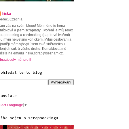
Iriska
berec, Czechia
tám vás na svém blogu! Mé jméno je Irena
hlídková a jsem scraplady. Tvoření je můj relax
scrapbooking a cardmaking (papírové tvoření)
ou mým největším koníčkem. Miluji cestování a
jraději mám výzvy! Jsem také sběratelkou
lených cukrů všeho druhu. Kontaktovat mě
žete na emailu iriska.scrap@seznam.cz.
brazit celý můj profil
rohledat tento blog
ranslate
lect Language
▼
niha nejen o scrapbookingu