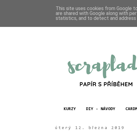
This site uses cookies from Google to 
are shared with Google along with per
statistics, and to detect and address
KURZY
DIY - NÁVODY
CARD
úterý 12. března 2019