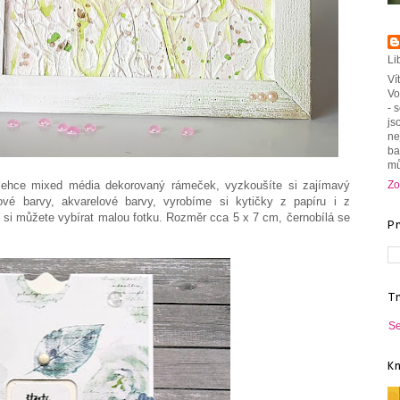
Li
Ví
Vo
- 
js
ne
ba
mů
Zo
lehce mixed média dekorovaný rámeček, vyzkoušíte si zajímavý
ové barvy, akvarelové barvy, vyrobíme si kytičky z papíru i z
eď si můžete vybírat malou fotku. Rozměr cca 5 x 7 cm, černobílá se
P
T
Se
K