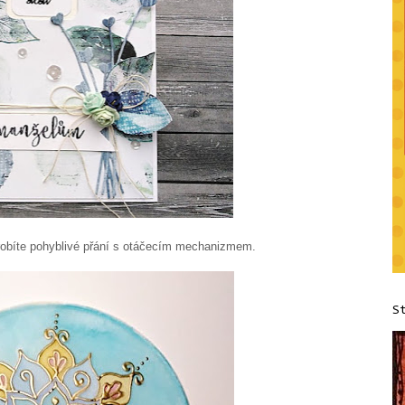
robíte pohyblivé přání s otáčecím mechanizmem.
S