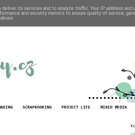
deliver its services and to analyze traffic. Your IP address and
formance and security metrics to ensure quality of service, ge
 abuse.
MAKING
SCRAPBOOKING
PROJECT LIFE
MIXED MEDIA
K