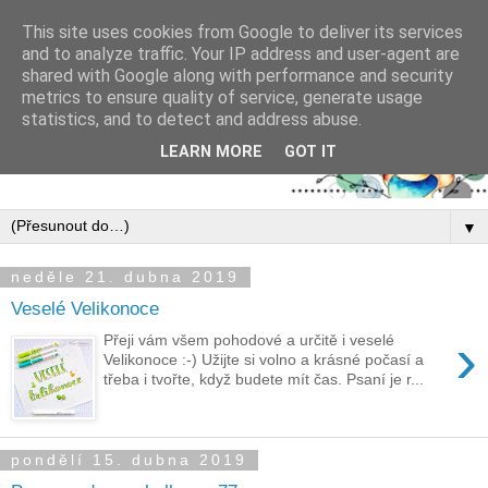
This site uses cookies from Google to deliver its services
and to analyze traffic. Your IP address and user-agent are
shared with Google along with performance and security
metrics to ensure quality of service, generate usage
statistics, and to detect and address abuse.
LEARN MORE
GOT IT
▼
neděle 21. dubna 2019
Veselé Velikonoce
›
Přeji vám všem pohodové a určitě i veselé
Velikonoce :-) Užijte si volno a krásné počasí a
třeba i tvořte, když budete mít čas. Psaní je r...
pondělí 15. dubna 2019