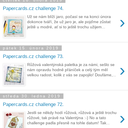
čtvrtek 28. února 2019
Papercards.cz challenge 74.
›
Už se nám blíží jaro, počasí se na konci února
dokonce tváří, že už jaro je, ale pojďme zůstat
ještě u modré, ať si to ještě trochu užijem...
pátek 15. února 2019
Papercards.cz challenge 73.
›
Růžová valentýnská paletka je za námi, sešlo se
nám opravdu hodně přáníček a celý tým měl
velkou radost, kolik z vás se zapojilo! Doufáme,...
středa 30. ledna 2019
Papercards.cz challenge 72.
›
Jestli se někdy hodí růžová, růžová a ještě trochu
růžové, tak právě na Valentýna :-) No a tato
challenge padla přesně na tohle datum! Tak...