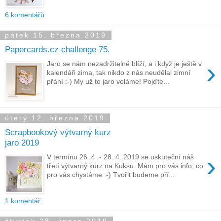
6 komentářů:
pátek 15. března 2019
Papercards.cz challenge 75.
›
Jaro se nám nezadržitelně blíží, a i když je ještě v
kalendáři zima, tak nikdo z nás neudělal zimní
přání :-) My už to jaro voláme! Pojďte...
úterý 12. března 2019
Scrapbookový výtvarný kurz
jaro 2019
›
V termínu 26. 4. - 28. 4. 2019 se uskuteční náš
třetí výtvarný kurz na Kuksu. Mám pro vás info, co
pro vás chystáme :-) Tvořit budeme pří...
1 komentář: