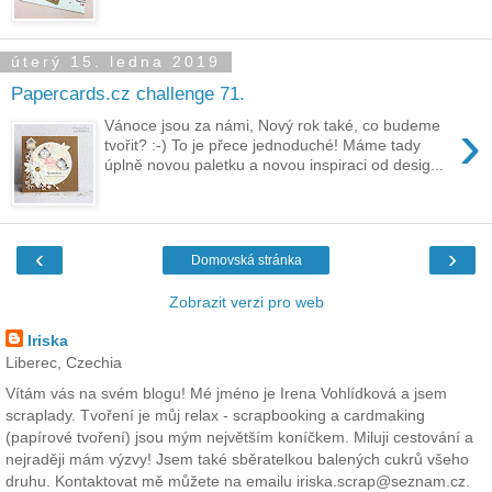
úterý 15. ledna 2019
Papercards.cz challenge 71.
›
Vánoce jsou za námi, Nový rok také, co budeme
tvořit? :-) To je přece jednoduché! Máme tady
úplně novou paletku a novou inspiraci od desig...
‹
›
Domovská stránka
Zobrazit verzi pro web
Iriska
Liberec, Czechia
Vítám vás na svém blogu! Mé jméno je Irena Vohlídková a jsem
scraplady. Tvoření je můj relax - scrapbooking a cardmaking
(papírové tvoření) jsou mým největším koníčkem. Miluji cestování a
nejraději mám výzvy! Jsem také sběratelkou balených cukrů všeho
druhu. Kontaktovat mě můžete na emailu iriska.scrap@seznam.cz.