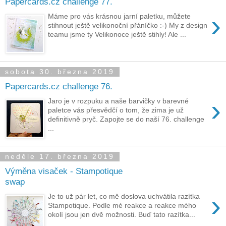
Papercards.cz challenge 77.
›
Máme pro vás krásnou jarní paletku, můžete
stihnout ještě velikonoční přáníčko :-) My z design
teamu jsme ty Velikonoce ještě stihly! Ale ...
sobota 30. března 2019
Papercards.cz challenge 76.
›
Jaro je v rozpuku a naše barvičky v barevné
paletce vás přesvědčí o tom, že zima je už
definitivně pryč. Zapojte se do naší 76. challenge
...
neděle 17. března 2019
Výměna visaček - Stampotique
swap
›
Je to už pár let, co mě doslova uchvátila razítka
Stampotique. Podle mé reakce a reakce mého
okolí jsou jen dvě možnosti. Buď tato razítka...