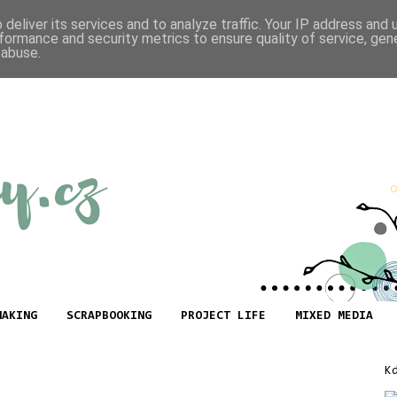
deliver its services and to analyze traffic. Your IP address and
formance and security metrics to ensure quality of service, ge
 abuse.
MAKING
SCRAPBOOKING
PROJECT LIFE
MIXED MEDIA
K