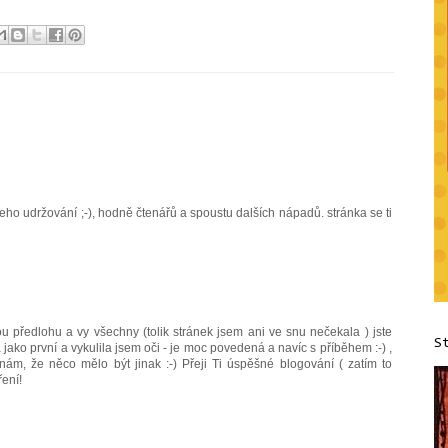
i jeho udržování ;-), hodně čtenářů a spoustu dalších nápadů. stránka se ti
u předlohu a vy všechny (tolik stránek jsem ani ve snu nečekala ) jste
S
a jako první a vykulila jsem oči - je moc povedená a navíc s příběhem :-) ,
nám, že něco mělo být jinak :-) Přeji Ti úspěšné blogování ( zatím to
ení!