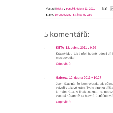
Vystavil
Iriska
v
pondělí, dubna 11, 2011
Štítky:
Scrapbooking
,
Stránky do alba
5 komentářů:
KETA
12. dubna 2011 v 9:26
Krásný blog. tak ti přeji hodně radosti př
moc povedla!
Odpovědět
Gabreta
12. dubna 2011 v 10:27
Jsem šťastná, že jsem vybrala tak pěkno
vytvořily takové krásy. Tvoje stránka přišl
to mám ráda. A jinak...neznat ho, nepoz
vypadá náramně! ) a hlavně, úspěšné tvoř
Odpovědět