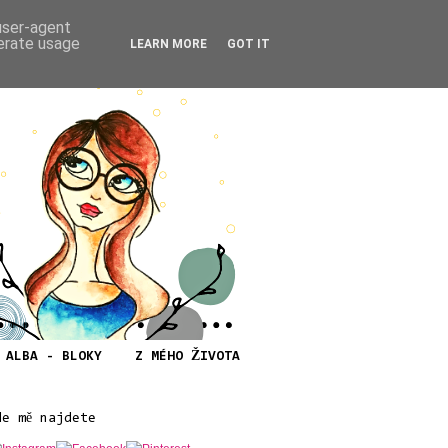
 user-agent
nerate usage
LEARN MORE
GOT IT
ALBA - BLOKY
Z MÉHO ŽIVOTA
de mě najdete