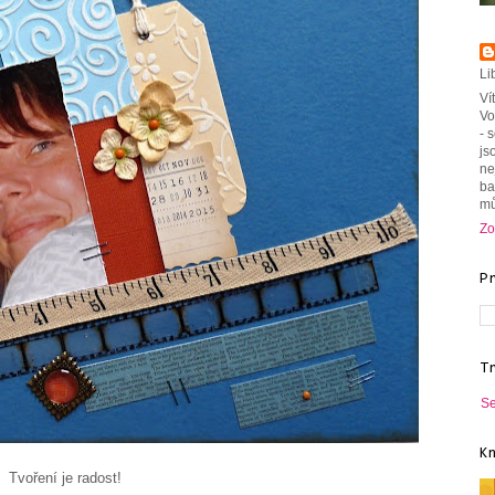
Li
Ví
Vo
- 
js
ne
ba
mů
Zo
P
T
Se
K
Tvoření je radost!