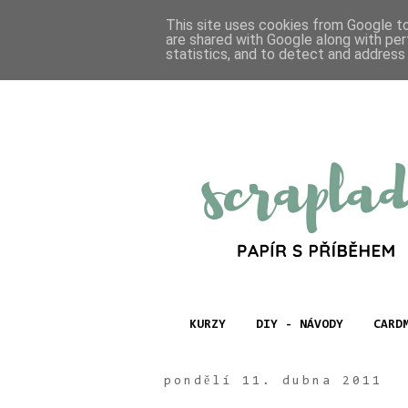
This site uses cookies from Google to 
are shared with Google along with per
statistics, and to detect and address
KURZY
DIY - NÁVODY
CARD
pondělí 11. dubna 2011