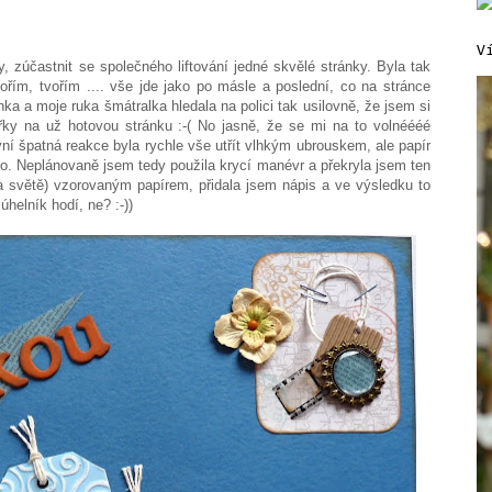
V
 zúčastnit se společného liftování jedné skvělé stránky. Byla tak
ořím, tvořím .... vše jde jako po másle a poslední, co na stránce
a a moje ruka šmátralka hledala na polici tak usilovně, že jsem si
ářky na už hotovou stránku :-( No jasně, že se mi na to volnéééé
rvní špatná reakce byla rychle vše utřít vlhkým ubrouskem, ale papír
alo. Neplánovaně jsem tedy použila krycí manévr a překryla jsem ten
na světě) vzorovaným papírem, přidala jsem nápis a ve výsledku to
úhelník hodí, ne? :-))