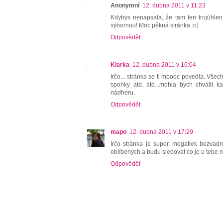
Anonymní
12. dubna 2011 v 11:23
Kdybys nenapsala, že tam ten trojúhlen
výbornou! Moc pěkná stránka :o)
Odpovědět
Kiarka
12. dubna 2011 v 16:04
Irčo... stránka se ti moooc povedla. Vše
sponky atd. atd...mohla bych chválit kaž
nádheru.
Odpovědět
mapo
12. dubna 2011 v 17:29
Irčo stránka je super, megaflek bezvad
oblíbených a budu sledovat co je u tebe 
Odpovědět