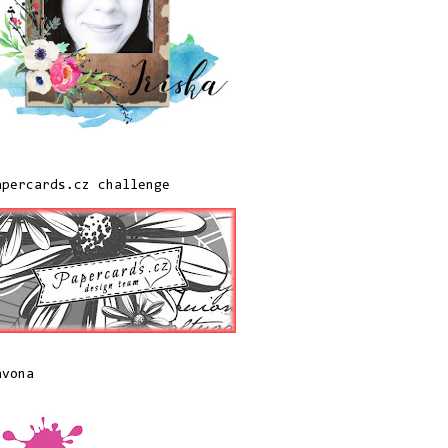
apercards.cz challenge
avona