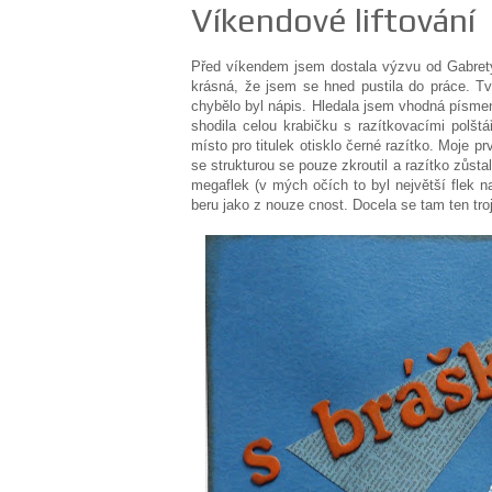
Víkendové liftování
Před víkendem jsem dostala výzvu od Gabrety,
krásná, že jsem se hned pustila do práce. Tv
chybělo byl nápis. Hledala jsem vhodná písmenk
shodila celou krabičku s razítkovacími polšt
místo pro titulek otisklo černé razítko. Moje p
se strukturou se pouze zkroutil a razítko zůst
megaflek (v mých očích to byl největší flek 
beru jako z nouze cnost. Docela se tam ten troj