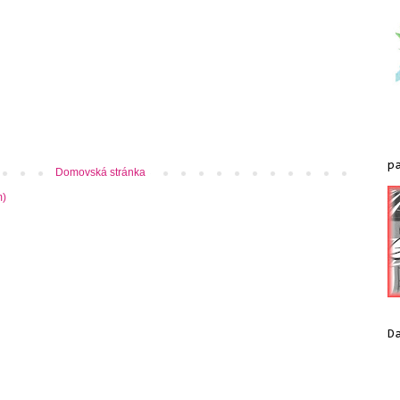
p
Domovská stránka
m)
D