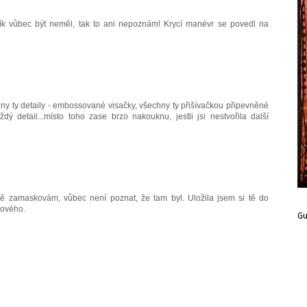
ík vůbec být neměl, tak to ani nepoznám! Krycí manévr se povedl na
chny ty detaily - embossované visačky, všechny ty přišívačkou připevněné
dý detail...místo toho zase brzo nakouknu, jestli jsi nestvořila další
ně zamaskovám, vůbec není poznat, že tam byl. Uložila jsem si tě do
nového.
G