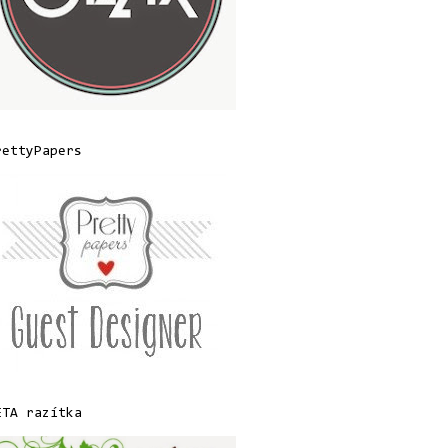
rettyPapers
ETA razítka