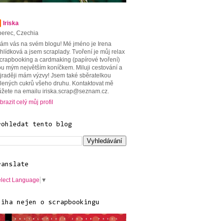
Iriska
berec, Czechia
tám vás na svém blogu! Mé jméno je Irena
hlídková a jsem scraplady. Tvoření je můj relax
scrapbooking a cardmaking (papírové tvoření)
ou mým největším koníčkem. Miluji cestování a
jraději mám výzvy! Jsem také sběratelkou
lených cukrů všeho druhu. Kontaktovat mě
žete na emailu iriska.scrap@seznam.cz.
brazit celý můj profil
rohledat tento blog
ranslate
lect Language
▼
niha nejen o scrapbookingu